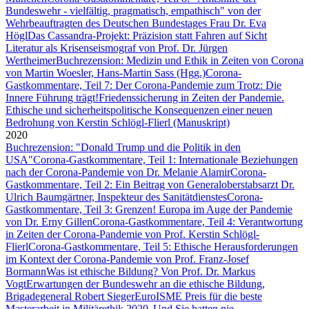
Bundeswehr - vielfältig, pragmatisch, empathisch" von der
Wehrbeauftragten des Deutschen Bundestages Frau Dr. Eva
Högl
Das Cassandra-Projekt: Präzision statt Fahren auf Sicht
Literatur als Krisenseismograf von Prof. Dr. Jürgen
Wertheimer
Buchrezension: Medizin und Ethik in Zeiten von Corona
von Martin Woesler, Hans-Martin Sass (Hgg.)
Corona-
Gastkommentare, Teil 7: Der Corona-Pandemie zum Trotz: Die
Innere Führung trägt!
Friedenssicherung in Zeiten der Pandemie.
Ethische und sicherheitspolitische Konsequenzen einer neuen
Bedrohung von Kerstin Schlögl-Flierl (Manuskript)
2020
Buchrezension: "Donald Trump und die Politik in den
USA"
Corona-Gastkommentare, Teil 1: Internationale Beziehungen
nach der Corona-Pandemie von Dr. Melanie Alamir
Corona-
Gastkommentare, Teil 2: Ein Beitrag von Generaloberstabsarzt Dr.
Ulrich Baumgärtner, Inspekteur des Sanitätdienstes
Corona-
Gastkommentare, Teil 3: Grenzen! Europa im Auge der Pandemie
von Dr. Erny Gillen
Corona-Gastkommentare, Teil 4: Verantwortung
in Zeiten der Corona-Pandemie von Prof. Kerstin Schlögl-
Flierl
Corona-Gastkommentare, Teil 5: Ethische Herausforderungen
im Kontext der Corona-Pandemie von Prof. Franz-Josef
Bormann
Was ist ethische Bildung? Von Prof. Dr. Markus
Vogt
Erwartungen der Bundeswehr an die ethische Bildung,
Brigadegeneral Robert Sieger
EuroISME Preis für die beste
Masterarbeit in Militärethik 2020
„Und Sie hatten nie