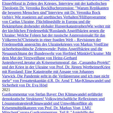
Elsner
Moral in Zeiten des Krieges. Interview mit der katholischen
Theologin Dr. Veronika Bock
Buchrezension: "Warum Replikanten
die besseren Menschen sind"
Interview mit Dr. Veronika Bock
(zebis): Wie reagieren auf unethisches Verhalten?
Hilfsprogramme
von Caritas Ukraine, Flüchtlingshilfe in Europa und die
Bekämpfung drohender globaler Hungerkatastrophen
Wie weiter mit
der kirchlichen Friedensethik?
Russlands Angriffskrieg gegen die
Ukraine: Welche Folgen hat der russische Aggressionsakt für das
Völkerrecht?
Christsein in einer fragilen Welt – Revisionen der
Friedensethik angesichts des Ukrainekrieges von Markus Vogt
Eine
sicherheitspolitische Zeitenwende: Putins Angriffskrieg und die
Neuausrichtung der Bundeswehr von Herfried Münkler
Ukraine: Mit
dem Mut der Verzweiflung von Heinz-Gerhard
Justenhoven
Literatur als Krisenseismograf, das „Cassandra-Projekt“
und der Krieg in der Ukraine von Prof. Dr. Jürgen Wertheimer
Krieg
mit Russland: Eine Katastrophe mit Ansage von Johannes
Varwick
„Die Pandemie geht in die Verlängerung und ich mag nicht
mehr“ von Fregattenkapitän d.R. Dr. Arnd T. May
Klimawandel und
Sicherheit von Dr. Eva Högl
2021
Gastkommentar von Stefan Bayer: Der Klimawandel gefährdet
demokratische Strukturen! Volkswirtschaftliche Reflexionen und
Lösungsstrategien
Klimawandel und Umweltkonflikte als
Krisenmultiplikatoren von Prof. Dr. Markus Vogt, LMU
München
Corona-Gastkommentare, Teil 8: "Amtshilfe der