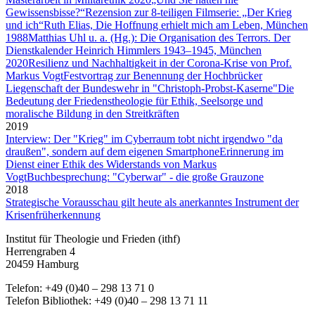
Gewissensbisse?“
Rezension zur 8-teiligen Filmserie: „Der Krieg
und ich“
Ruth Elias, Die Hoffnung erhielt mich am Leben, München
1988
Matthias Uhl u. a. (Hg.): Die Organisation des Terrors. Der
Dienstkalender Heinrich Himmlers 1943–1945, München
2020
Resilienz und Nachhaltigkeit in der Corona-Krise von Prof.
Markus Vogt
Festvortrag zur Benennung der Hochbrücker
Liegenschaft der Bundeswehr in "Christoph-Probst-Kaserne"
Die
Bedeutung der Friedenstheologie für Ethik, Seelsorge und
moralische Bildung in den Streitkräften
2019
Interview: Der "Krieg" im Cyberraum tobt nicht irgendwo "da
draußen", sondern auf dem eigenen Smartphone
Erinnerung im
Dienst einer Ethik des Widerstands von Markus
Vogt
Buchbesprechung: "Cyberwar" - die große Grauzone
2018
Strategische Vorausschau gilt heute als anerkanntes Instrument der
Krisenfrüherkennung
Institut für Theologie und Frieden (ithf)
Herrengraben 4
20459 Hamburg
Telefon: +49 (0)40 – 298 13 71 0
Telefon Bibliothek: +49 (0)40 – 298 13 71 11