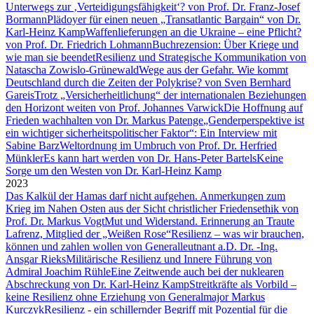
Unterwegs zur ‚Verteidigungsfähigkeit‘? von Prof. Dr. Franz-Josef
Bormann
Plädoyer für einen neuen „Transatlantic Bargain“ von Dr.
Karl-Heinz Kamp
Waffenlieferungen an die Ukraine – eine Pflicht?
von Prof. Dr. Friedrich Lohmann
Buchrezension: Über Kriege und
wie man sie beendet
Resilienz und Strategische Kommunikation von
Natascha Zowislo-Grünewald
Wege aus der Gefahr. Wie kommt
Deutschland durch die Zeiten der Polykrise? von Sven Bernhard
Gareis
Trotz „Versicherheitlichung“ der internationalen Beziehungen
den Horizont weiten von Prof. Johannes Varwick
Die Hoffnung auf
Frieden wachhalten von Dr. Markus Patenge
„Genderperspektive ist
ein wichtiger sicherheitspolitischer Faktor“: Ein Interview mit
Sabine Barz
Weltordnung im Umbruch von Prof. Dr. Herfried
Münkler
Es kann hart werden von Dr. Hans-Peter Bartels
Keine
Sorge um den Westen von Dr. Karl-Heinz Kamp
2023
Das Kalkül der Hamas darf nicht aufgehen. Anmerkungen zum
Krieg im Nahen Osten aus der Sicht christlicher Friedensethik von
Prof. Dr. Markus Vogt
Mut und Widerstand. Erinnerung an Traute
Lafrenz, Mitglied der „Weißen Rose“
Resilienz – was wir brauchen,
können und zahlen wollen von Generalleutnant a.D. Dr. -Ing.
Ansgar Rieks
Militärische Resilienz und Innere Führung von
Admiral Joachim Rühle
Eine Zeitwende auch bei der nuklearen
Abschreckung von Dr. Karl-Heinz Kamp
Streitkräfte als Vorbild –
keine Resilienz ohne Erziehung von Generalmajor Markus
Kurczyk
Resilienz - ein schillernder Begriff mit Pozential für die