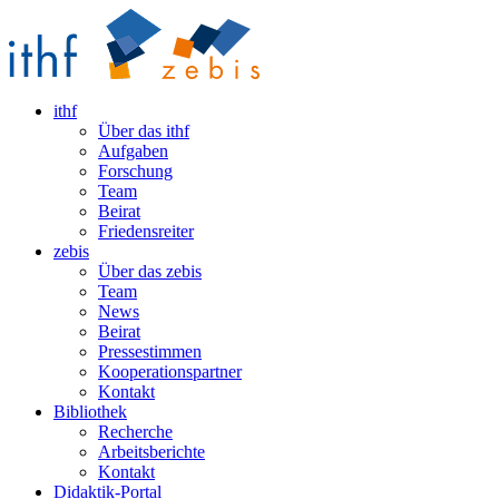
ithf
Über das ithf
Aufgaben
Forschung
Team
Beirat
Friedensreiter
zebis
Über das zebis
Team
News
Beirat
Pressestimmen
Kooperationspartner
Kontakt
Bibliothek
Recherche
Arbeitsberichte
Kontakt
Didaktik-Portal