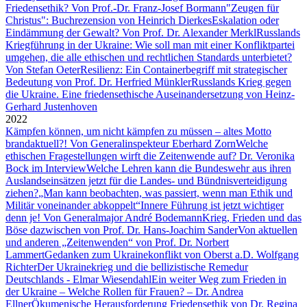
Friedensethik? Von Prof.-Dr. Franz-Josef Bormann
"Zeugen für
Christus": Buchrezension von Heinrich Dierkes
Eskalation oder
Eindämmung der Gewalt? Von Prof. Dr. Alexander Merkl
Russlands
Kriegführung in der Ukraine: Wie soll man mit einer Konfliktpartei
umgehen, die alle ethischen und rechtlichen Standards unterbietet?
Von Stefan Oeter
Resilienz: Ein Containerbegriff mit strategischer
Bedeutung von Prof. Dr. Herfried Münkler
Russlands Krieg gegen
die Ukraine. Eine friedensethische Auseinandersetzung von Heinz-
Gerhard Justenhoven
2022
Kämpfen können, um nicht kämpfen zu müssen – altes Motto
brandaktuell?! Von Generalinspekteur Eberhard Zorn
Welche
ethischen Fragestellungen wirft die Zeitenwende auf? Dr. Veronika
Bock im Interview
Welche Lehren kann die Bundeswehr aus ihren
Auslandseinsätzen jetzt für die Landes- und Bündnisverteidigung
ziehen?
„Man kann beobachten, was passiert, wenn man Ethik und
Militär voneinander abkoppelt“
Innere Führung ist jetzt wichtiger
denn je! Von Generalmajor André Bodemann
Krieg, Frieden und das
Böse dazwischen von Prof. Dr. Hans-Joachim Sander
Von aktuellen
und anderen „Zeitenwenden“ von Prof. Dr. Norbert
Lammert
Gedanken zum Ukrainekonflikt von Oberst a.D. Wolfgang
Richter
Der Ukrainekrieg und die bellizistische Remedur
Deutschlands - Elmar Wiesendahl
Ein weiter Weg zum Frieden in
der Ukraine – Welche Rollen für Frauen? – Dr. Andrea
Ellner
Ökumenische Herausforderung Friedensethik von Dr. Regina