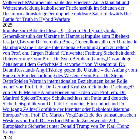
Völkerrechts
Wahrheit als Säule des Friedens. Zur Aktualität und
Weiterentwicklung katholischer Friedensethik im Schatten der
Desinformationskriege
Der doppelte nukleare Salto rückwärts
The
Battle for Truth in Hybrid Warfare
2025
Impulse zum Bibeltext Jesaja 9,1-6 von Dr. Iryna Tybinka,
Generalkonsulin der Ukraine in Hamburg
Impulse zum Bibeltext
Jesaja 9,1-6 von Dr. Veronika Bock, Generalkonsulin der Ukraine in
Hamburg
Ist die Liberale Internationale Ordnung noch zu retten?
von Prof. em. Jürgen Rüland (Universität Freiburg)
Sicherheit durch
Unterwerfung? von Prof. Dr. Sven Bernhard Gareis
„Das analoge
Zeitalter auf dem Gefechtsfeld ist vorbei“ von Vizeadmiral Dr.
Daum
Russlands Angriffskrieg gegen die Ukraine – der Anfang vom
Ende der Friedensordnung des Westens? von Prof. Dr. Stefan
Oeter
Spielen Werte in internationalen Beziehungen keine Rolle
mehr? von Prof. i. R. Dr. Gerhard Kruip
Zurück in den Dschungel?
von Dr. F. Melanie Alamir
Frieden auf Erden von Prof. em. Dr.
Manfred Spieker
Trumps Schulterschluss mit Putin und deutsche
Sicherheitspolitik von Dr. habil. Cornelius Friesendorf und Dr.
Wolfgang Zellner
Konflikte der Identität oder Dekolonialisierung
Europas? von Prof. Dr. Markus Vogt
Das Ende des transatlantischen
Westens von Prof. Dr. Herfried Münkler
Zeitenwende 2.0 –
Europäische Sicherheit unter Donald Trump von Dr. Karl-Heinz
Kamp
2024