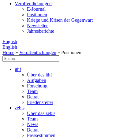
Veröffentlichungen
E­-Journal
Positionen
Kriege und Krisen der Gegenwart
Newsletter
Jahresberichte
English
English
Home
»
Veröffentlichungen
» Positionen
ithf
Über das ithf
Aufgaben
Forschung
Team
Beirat
Friedensreiter
zebis
Über das zebis
Team
News
Beirat
Pressestimmen