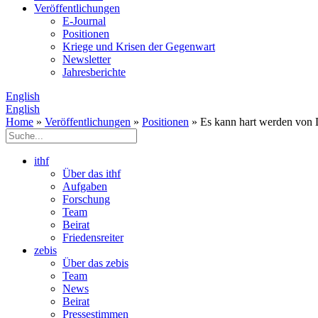
Veröffentlichungen
E­-Journal
Positionen
Kriege und Krisen der Gegenwart
Newsletter
Jahresberichte
English
English
Home
»
Veröffentlichungen
»
Positionen
» Es kann hart werden von D
ithf
Über das ithf
Aufgaben
Forschung
Team
Beirat
Friedensreiter
zebis
Über das zebis
Team
News
Beirat
Pressestimmen