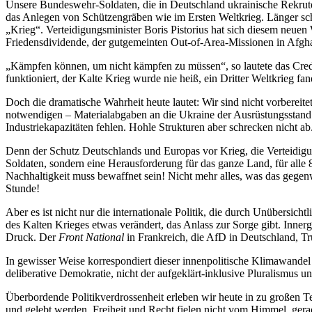
Unsere Bundeswehr-Soldaten, die in Deutschland ukrainische Rekruten
das Anlegen von Schützengräben wie im Ersten Weltkrieg. Länger scho
„Krieg“. Verteidigungsminister Boris Pistorius hat sich diesem neuen 
Friedensdividende, der gutgemeinten Out-of-Area-Missionen in Afghan
„Kämpfen können, um nicht kämpfen zu müssen“, so lautete das Credo
funktioniert, der Kalte Krieg wurde nie heiß, ein Dritter Weltkrieg f
Doch die dramatische Wahrheit heute lautet: Wir sind nicht vorbereite
notwendigen – Materialabgaben an die Ukraine der Ausrüstungsstand uns
Industriekapazitäten fehlen. Hohle Strukturen aber schrecken nicht a
Denn der Schutz Deutschlands und Europas vor Krieg, die Verteidigu
Soldaten, sondern eine Herausforderung für das ganze Land, für alle 8
Nachhaltigkeit muss bewaffnet sein! Nicht mehr alles, was das gegenw
Stunde!
Aber es ist nicht nur die internationale Politik, die durch Unübersic
des Kalten Krieges etwas verändert, das Anlass zur Sorge gibt. Innerge
Druck. Der
Front National
in Frankreich, die AfD in Deutschland, Tr
In gewisser Weise korrespondiert dieser innenpolitische Klimawandel 
deliberative Demokratie, nicht der aufgeklärt-inklusive Pluralismus u
Überbordende Politikverdrossenheit erleben wir heute in zu großen Te
und gelebt werden. Freiheit und Recht fielen nicht vom Himmel, gera