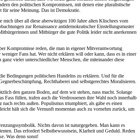
ndern den politischen Kompromissen, mit denen eine pluralistische
bt für seine Meinung. Das ist Demokratie.
 mich über all diese aberwitzigen 100 Jahre alten Klischees vom
obachtungen zur Renaissance antidemokratischer Einstellungsmuster
Mitbürgerinnen und Mitbürger die gute Politik leider nicht anerkennen
ut über Kompromisse reden, die man in eigener Mitverantwortung
iger Fans hat. Wer nicht erklären will oder kann, dass es in einer
ganz vieler unterschiedlicher Menschen, die miteinander diese
 die Bedingungen politischen Handelns zu erklären. Und für die
 Gegnerbeschimpfung, Rechthaberei und selbstgerechtes Moralisieren.
plötzlich den ganzen Boden, auf dem wir stehen, nass macht. Solange
s Fass füllen, trafen auch die Verdrossenen ihre Wahl noch innerhalb
nach rechts außen. Populismus triumphiert, als gäbe es einen
leicht hält sich die Vernunft momentan auch zu vornehm zurück, um
grenzungssymbolik. Nichts davon ist naturgegeben. Man kann es
enten. Das erfordert Selbstbewusstsein, Klarheit und Geduld. Reden
rke. Was denn sonst!