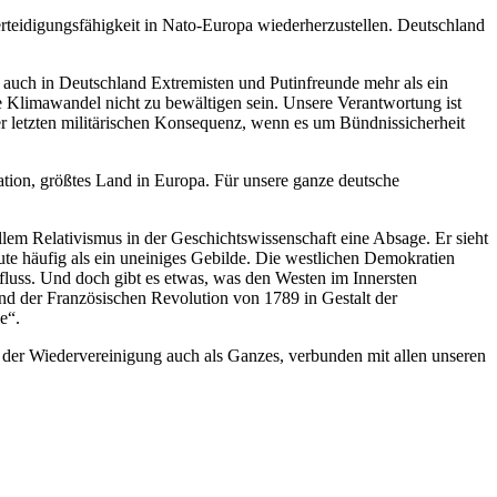
erteidigungsfähigkeit in Nato-Europa wiederherzustellen. Deutschland
auch in Deutschland Extremisten und Putinfreunde mehr als ein
e Klimawandel nicht zu bewältigen sein. Unsere Verantwortung ist
r letzten militärischen Konsequenz, wenn es um Bündnissicherheit
ation, größtes Land in Europa. Für unsere ganze deutsche
allem Relativismus in der Geschichtswissenschaft eine Absage. Er sieht
eute häufig als ein uneiniges Gebilde. Die westlichen Demokratien
nfluss. Und doch gibt es etwas, was den Westen im Innersten
d der Französischen Revolution von 1789 in Gestalt der
e“.
h der Wiedervereinigung auch als Ganzes, verbunden mit allen unseren