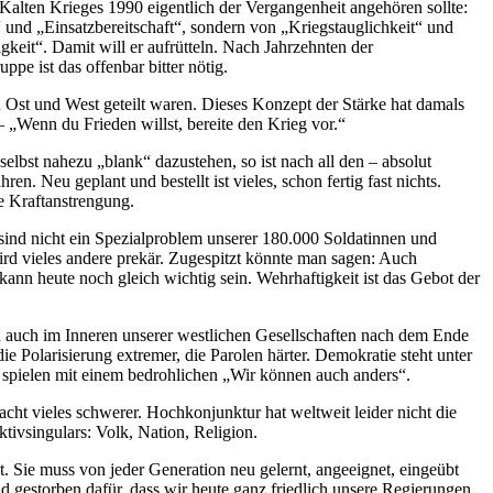
Kalten Krieges 1990 eigentlich der Vergangenheit angehören sollte:
und „Einsatzbereitschaft“, sondern von „Kriegstauglichkeit“ und
gkeit“. Damit will er aufrütteln. Nach Jahrzehnten der
e ist das offenbar bitter nötig.
Ost und West geteilt waren. Dieses Konzept der Stärke hat damals
– „Wenn du Frieden willst, bereite den Krieg vor.“
elbst nahezu „blank“ dazustehen, so ist nach all den – absolut
. Neu geplant und bestellt ist vieles, schon fertig fast nichts.
e Kraftanstrengung.
ind nicht ein Spezialproblem unserer 180.000 Soldatinnen und
wird vieles andere prekär. Zugespitzt könnte man sagen: Auch
ann heute noch gleich wichtig sein. Wehrhaftigkeit ist das Gebot der
sich auch im Inneren unserer westlichen Gesellschaften nach dem Ende
ie Polarisierung extremer, die Parolen härter. Demokratie steht unter
 spielen mit einem bedrohlichen „Wir können auch anders“.
cht vieles schwerer. Hochkonjunktur hat weltweit leider nicht die
tivsingulars: Volk, Nation, Religion.
t. Sie muss von jeder Generation neu gelernt, angeeignet, eingeübt
d gestorben dafür, dass wir heute ganz friedlich unsere Regierungen