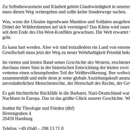
Zu Selbstbewusstsein und Klarheit gehört Glaubwürdigkeit in unseren 
muss diesen Weg weitergehen und sollte keine Sonderwege suchen.
Was, wenn der Ukraine irgendwann Munition und Soldaten ausgehen? W
Drittel der Wählerstimmen auf sich vereinigen? Das Klima wird rauer
seit dem Ende des Ost-West-Konflikts gewachsen. Die Welt erwartet 
geht.
Es kann hart werden. Aber wir sind trotzalledem ein Land von enormer
Gesellschaft muss jetzt der Weg zu neuer Wehrhaftigkeit Priorität be
Im vierten und letzten Band seiner
Geschichte des Westens
, erschiene
durchaus einen Sinn in der historischen Entwicklung der letzten zwei
vertreten einen schrumpfenden Teil der Weltbevölkerung. Ihre weltwir
zusammenhält und mehr denn je seine globale Anziehungskraft ausmac
unveräußerlichen Menschenrechte, der Herrschaft des Rechts, der Gew
Es gab fürchterliche Rückfälle in die Barbarei, Nazi-Deutschland wa
Nachbarn in Europa. Das ist das größte Glück unserer Geschichte. Wi
Institut für Theologie und Frieden (ithf)
Herrengraben 4
20459 Hamburg
Telefon: +49 (0)40 – 298 13 71 0