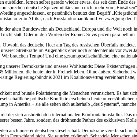
 ausbilden, lernen selbst gerade wieder etwas, das seit dem Ende des 
n sprechen deutsche Spitzenmilitärs auch nicht mehr von „Einsätzen“ 
Wording angeschlossen, er persönlich benutzt den Begriff „Kriegstüchti
istan oder in Afrika, nach Russlandromantik und Verzwergung der Trupp
 der alten Bundeswehr, als Deutschland, Europa und die Welt noch in 
and nicht statt. Oder in den Worten der Römer: Si vis pacem para bellum 
t. Obwohl das deutsche Heer am Tag des russischen Überfalls meldete, s
erer Streitkräfte im Augenblick eher noch schlechter als vor zwei Jahren
b. Wir brauchen Tempo! Und eine gesamtgesellschaftliche, eine national
ng unserer Demokratie und unseres Wohlstands: Diese Existenzfragen s
5 Millionen, die heute hier in Freiheit leben. Ohne äußere Sicherheit 
ärtige Regierungsbündnis 2021 im Koalitionsvertrag vereinbart hatte, k
htlichkeit und brutale Polarisierung die Menschen verunsichert. Es hat 
sellschaftliche politische Konflikte erscheinen heute unversöhnlicher, d
ump in Amerika – sie alle sehen sich außerhalb „des Systems“, manche
mit der sich ausbreitenden internationalen Konfrontationskultur. Das ma
nserer besten Jahre, sondern das dröhnende Pathos des exklusiven Kollek
ilen auch unserer deutschen Gesellschaft. Demokratie vererbt sich nich
de in Deutschland nicht. Sie wurden erkämpft. Sehr viele Menschen sin