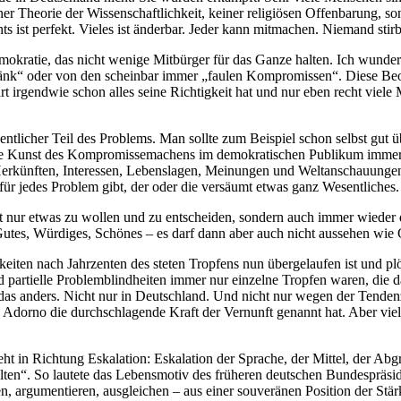
r Theorie der Wissenschaftlichkeit, keiner religiösen Offenbarung, so
s ist perfekt. Vieles ist änderbar. Jeder kann mitmachen. Niemand stir
okratie, das nicht wenige Mitbürger für das Ganze halten. Ich wundere
ezänk“ oder von den scheinbar immer „faulen Kompromissen“. Diese Be
 irgendwie schon alles seine Richtigkeit hat und nur eben recht viele 
wesentlicher Teil des Problems. Man sollte zum Beispiel schon selbst g
ie Kunst des Kompromissemachens im demokratischen Publikum immer wen
 Herkünften, Interessen, Lebenslagen, Meinungen und Weltanschauungen 
 für jedes Problem gibt, der oder die versäumt etwas ganz Wesentliches.
icht nur etwas zu wollen und zu entscheiden, sondern auch immer wieder
Gutes, Würdiges, Schönes – es darf dann aber auch nicht aussehen wie
chkeiten nach Jahrzenten des steten Tropfens nun übergelaufen ist und 
 partielle Problemblindheiten immer nur einzelne Tropfen waren, die da
s anders. Nicht nur in Deutschland. Und nicht nur wegen der Tendenz 
dorno die durchschlagende Kraft der Vernunft genannt hat. Aber viel
ht in Richtung Eskalation: Eskalation der Sprache, der Mittel, der Ab
ten“. So lautete das Lebensmotiv des früheren deutschen Bundespräsid
ren, argumentieren, ausgleichen – aus einer souveränen Position der Stä