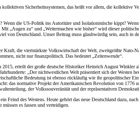
kollektiven Sicherheitssystemen, das heißt vor allem, die kollektive V
enn die US-Politik ins Autoritäre und Isolationistische kippt? Wenn 
. Mit „Augen zu“ und „Weitermachen wie bisher“ wird dieser politisch
viel von Deutschland. Unser Beitrag muss glaubwürdig sein, auch in de
 Kraft, die viertstärkste Volkswirtschaft der Welt, zweitgrößte Nato-N
kommen, nicht nur finanzpolitisch. Das bedeutet „Zeitenwende“.
n 2015, erteilt der große deutsche Historiker Heinrich August Winkler 
 Jahrhunderte: „Der nichtwestlichen Welt präsentiert sich der Westen h
tschaftliche Bedeutung ist ebenso rückläufig wie ihr geopolitischer Ei
ht: das normative Projekt der Amerikanischen Revolution von 1776 un
altenteilung, der Volkssouveränität und der repräsentativen Demokrati
r ein Feind des Westens. Heute gehört das neue Deutschland dazu, nac
r müssen es fassen und verteidigen.