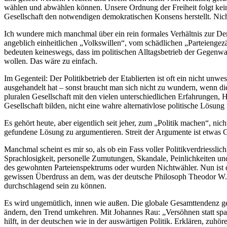
wählen und abwählen können. Unsere Ordnung der Freiheit folgt keine
Gesellschaft den notwendigen demokratischen Konsens herstellt. Nicht
Ich wundere mich manchmal über ein rein formales Verhältnis zur Dem
angeblich einheitlichen „Volkswillen“, vom schädlichen „Parteieng
bedeuten keineswegs, dass im politischen Alltagsbetrieb der Gegenwart
wollen. Das wäre zu einfach.
Im Gegenteil: Der Politikbetrieb der Etablierten ist oft ein nicht un
ausgehandelt hat – sonst braucht man sich nicht zu wundern, wenn d
pluralen Gesellschaft mit den vielen unterschiedlichen Erfahrungen,
Gesellschaft bilden, nicht eine wahre alternativlose politische Lösung
Es gehört heute, aber eigentlich seit jeher, zum „Politik machen“, n
gefundene Lösung zu argumentieren. Streit der Argumente ist etwas 
Manchmal scheint es mir so, als ob ein Fass voller Politikverdriessli
Sprachlosigkeit, personelle Zumutungen, Skandale, Peinlichkeiten und
des gewohnten Parteienspektrums oder wurden Nichtwähler. Nun ist da
gewissen Überdruss an dem, was der deutsche Philosoph Theodor W. A
durchschlagend sein zu können.
Es wird ungemütlich, innen wie außen. Die globale Gesamttendenz ge
ändern, den Trend umkehren. Mit Johannes Rau: „Versöhnen statt spal
hilft, in der deutschen wie in der auswärtigen Politik. Erklären, zuhö