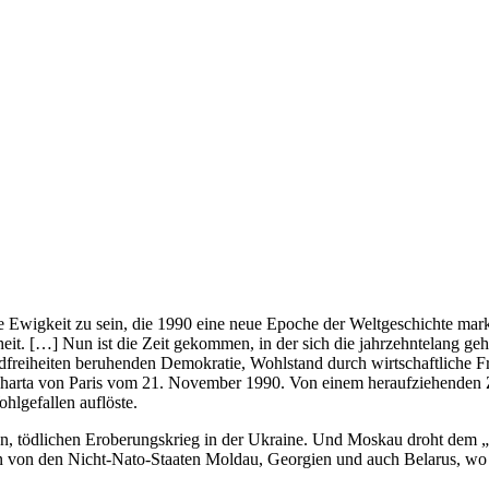
Ewigkeit zu sein, die 1990 eine neue Epoche der Weltgeschichte markie
it. […] Nun ist die Zeit gekommen, in der sich die jahrzehntelang ge
reiheiten beruhenden Demokratie, Wohlstand durch wirtschaftliche Freih
 Charta von Paris vom 21. November 1990. Von einem heraufziehenden Ze
hlgefallen auflöste.
en, tödlichen Eroberungskrieg in der Ukraine. Und Moskau droht dem „k
den von den Nicht-Nato-Staaten Moldau, Georgien und auch Belarus, wo