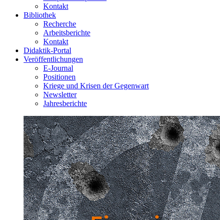
Kontakt
Bibliothek
Recherche
Arbeitsberichte
Kontakt
Didaktik-Portal
Veröffentlichungen
E­-Journal
Positionen
Kriege und Krisen der Gegenwart
Newsletter
Jahresberichte