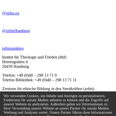
@zebis.eu
@zebisHamburg
zebispunkteu
Institut für Theologie und Frieden (ithf)
Herrengraben 4
20459 Hamburg
Telefon: +49 (0)40 – 298 13 71 0
Telefon Bibliothek: +49 (0)40 – 298 13 71 11
Zentrum für ethische Bildung in den Streitkräften (zebis)
Herrengraben 4
Wir verwenden Cookies, um Inhalte und Anzeigen zu personalisieren,
20459 Hamburg
Funktionen für soziale Medien anbieten zu können und die Zugriffe auf
unserer Website zu analysieren. Außerdem geben wir Informationen zu
Telefon: +49 (0)40 – 67 08 59 - 55
Ihrer Verwendung unserer Website an unsere Partner für soziale Medien,
E-Mail:
info(at)zebis.eu
Werbung und Analysen weiter. Unsere Partner führen diese Informationen