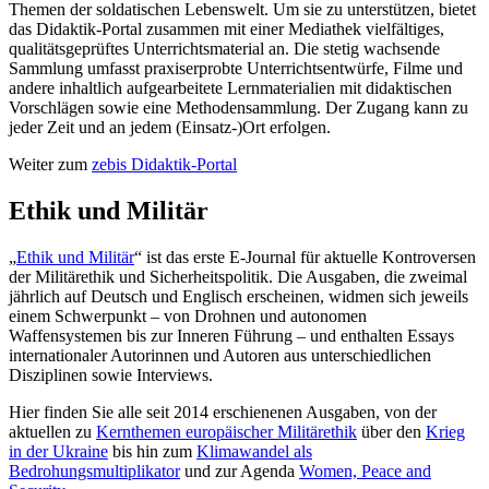
Themen der soldatischen Lebenswelt. Um sie zu unterstützen, bietet
das Didaktik-Portal zusammen mit einer Mediathek vielfältiges,
qualitätsgeprüftes Unterrichtsmaterial an. Die stetig wachsende
Sammlung umfasst praxiserprobte Unterrichtsentwürfe, Filme und
andere inhaltlich aufgearbeitete Lernmaterialien mit didaktischen
Vorschlägen sowie eine Methodensammlung. Der Zugang kann zu
jeder Zeit und an jedem (Einsatz-)Ort erfolgen.
Weiter zum
zebis Didaktik-Portal
Ethik und Militär
„
Ethik und Militär
“ ist das erste E-Journal für aktuelle Kontroversen
der Militärethik und Sicherheitspolitik. Die Ausgaben, die zweimal
jährlich auf Deutsch und Englisch erscheinen, widmen sich jeweils
einem Schwerpunkt – von Drohnen und autonomen
Waffensystemen bis zur Inneren Führung – und enthalten Essays
internationaler Autorinnen und Autoren aus unterschiedlichen
Disziplinen sowie Interviews.
Hier finden Sie alle seit 2014 erschienenen Ausgaben, von der
aktuellen zu
Kernthemen europäischer Militärethik
über den
Krieg
in der Ukraine
bis hin zum
Klimawandel als
Bedrohungsmultiplikator
und zur Agenda
Women, Peace and