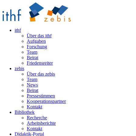
ithf
Über das ithf
Aufgaben
Forschung
Team
Beirat
Friedensreiter
zebis
Über das zebis
Team
News
Beirat
Pressestimmen
Kooperationspartner
Kontakt
Bibliothek
Recherche
Arbeitsberichte
Kontakt
Didaktik-Portal