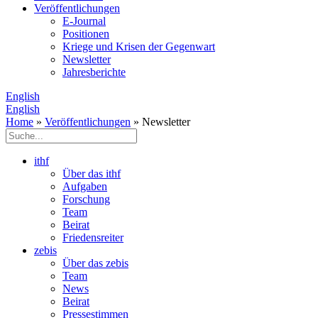
Veröffentlichungen
E­-Journal
Positionen
Kriege und Krisen der Gegenwart
Newsletter
Jahresberichte
English
English
Home
»
Veröffentlichungen
» Newsletter
ithf
Über das ithf
Aufgaben
Forschung
Team
Beirat
Friedensreiter
zebis
Über das zebis
Team
News
Beirat
Pressestimmen