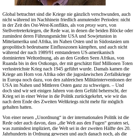
Global betrachtet sind die Kriege nie gänzlich verschwunden, auch
nicht während im Nachhinein friedlich anmutender Perioden: nicht
in der Zeit des Ost-West-Konflikts, als von
proxy wars
, von
Stellvertreterkriegen, die Rede war, in denen die beiden Blöcke oder
zumindest deren Führungsmächte USA und Sowjetunion in
Mittelamerika und Afrika, im Nahen Osten und in Südostasien um
geopolitisch bedeutsame Einflusszonen kämpften, und auch nicht
während der nach 1989/91 entstandenen US-amerikanisch
dominierten Weltordnung, als an den Großen Seen Afrikas, von
Ruanda bis in den Ostkongo, der mit geschätzt fünf Millionen Toten
verlustreichste Krieg nach 1945 geführt wurde. Damals kamen die
Kriege am Horn von Afrika oder die jugoslawischen Zerfallskriege
in Europa noch dazu, von den zahlreichen Militärinterventionen der
USA im Nahen und Mittleren Osten ganz zu schweigen. – Und
doch sind wir seit einigen Jahren von dem Gefühl beherrscht, der
Krieg sei in einer Weise in die Politik zurückgekehrt, wie wir das
nach dem Ende des Zweiten Weltkriegs nicht mehr für möglich
gehalten hatten.
Von einer neuen „Unordnung“ in der internationalen Politik ist die
Rede oder auch davon, dass „die Welt aus den Fugen“ geraten sei,
was zumindest impliziert, die Welt sei in der zweiten Hälfte des 20.
Jahrhunderts in Ordnung gewesen und auch danach noch, als die