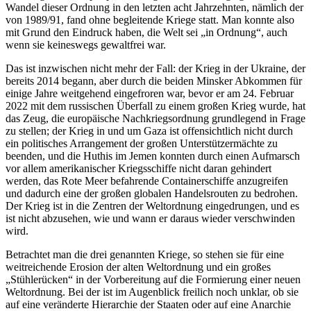
Wandel dieser Ordnung in den letzten acht Jahrzehnten, nämlich der
von 1989/91, fand ohne begleitende Kriege statt. Man konnte also
mit Grund den Eindruck haben, die Welt sei „in Ordnung“, auch
wenn sie keineswegs gewaltfrei war.
Das ist inzwischen nicht mehr der Fall: der Krieg in der Ukraine, der
bereits 2014 begann, aber durch die beiden Minsker Abkommen für
einige Jahre weitgehend eingefroren war, bevor er am 24. Februar
2022 mit dem russischen Überfall zu einem großen Krieg wurde, hat
das Zeug, die europäische Nachkriegsordnung grundlegend in Frage
zu stellen; der Krieg in und um Gaza ist offensichtlich nicht durch
ein politisches Arrangement der großen Unterstützermächte zu
beenden, und die Huthis im Jemen konnten durch einen Aufmarsch
vor allem amerikanischer Kriegsschiffe nicht daran gehindert
werden, das Rote Meer befahrende Containerschiffe anzugreifen
und dadurch eine der großen globalen Handelsrouten zu bedrohen.
Der Krieg ist in die Zentren der Weltordnung eingedrungen, und es
ist nicht abzusehen, wie und wann er daraus wieder verschwinden
wird.
Betrachtet man die drei genannten Kriege, so stehen sie für eine
weitreichende Erosion der alten Weltordnung und ein großes
„Stühlerücken“ in der Vorbereitung auf die Formierung einer neuen
Weltordnung. Bei der ist im Augenblick freilich noch unklar, ob sie
auf eine veränderte Hierarchie der Staaten oder auf eine Anarchie