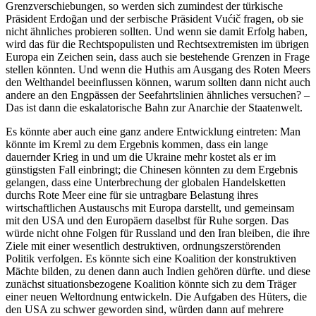
Grenzverschiebungen, so werden sich zumindest der türkische
Präsident Erdoğan und der serbische Präsident Vućič fragen, ob sie
nicht ähnliches probieren sollten. Und wenn sie damit Erfolg haben,
wird das für die Rechtspopulisten und Rechtsextremisten im übrigen
Europa ein Zeichen sein, dass auch sie bestehende Grenzen in Frage
stellen könnten. Und wenn die Huthis am Ausgang des Roten Meers
den Welthandel beeinflussen können, warum sollten dann nicht auch
andere an den Engpässen der Seefahrtslinien ähnliches versuchen? –
Das ist dann die eskalatorische Bahn zur Anarchie der Staatenwelt.
Es könnte aber auch eine ganz andere Entwicklung eintreten: Man
könnte im Kreml zu dem Ergebnis kommen, dass ein lange
dauernder Krieg in und um die Ukraine mehr kostet als er im
günstigsten Fall einbringt; die Chinesen könnten zu dem Ergebnis
gelangen, dass eine Unterbrechung der globalen Handelsketten
durchs Rote Meer eine für sie untragbare Belastung ihres
wirtschaftlichen Austauschs mit Europa darstellt, und gemeinsam
mit den USA und den Europäern daselbst für Ruhe sorgen. Das
würde nicht ohne Folgen für Russland und den Iran bleiben, die ihre
Ziele mit einer wesentlich destruktiven, ordnungszerstörenden
Politik verfolgen. Es könnte sich eine Koalition der konstruktiven
Mächte bilden, zu denen dann auch Indien gehören dürfte. und diese
zunächst situationsbezogene Koalition könnte sich zu dem Träger
einer neuen Weltordnung entwickeln. Die Aufgaben des Hüters, die
den USA zu schwer geworden sind, würden dann auf mehrere