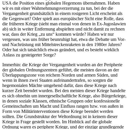
USA die Position eines globalen Hegemons übernahmen. Haben
wir es mit einer Wahrnehmungsverzerrung zu tun, bei der die
Vergangenheit grundsätzlich in einem rosigeren Licht erscheint als
die Gegenwart? Oder spielt aus europäischer Sicht eine Rolle, dass
die früheren Kriege (sieht man einmal von denen in Ex-Jugoslawien
ab) sich in weiter Entfernung abspielten und nicht damit zu rechnen
war, dass der Krieg „zu uns“ kommen würde? Haben wir nur
vergessen, was uns früher beunruhigt hat, etwa die Debatte um Vor-
und Nachrüstung mit Mittelstreckenraketen in den 1980er Jahren?
Oder hat sich tatsächlich etwas geändert, und es besteht wirklich
Anlass zu gesteigerter Sorge?
Immerhin: die Kriege der Vergangenheit wurden an der Peripherie
der globalen Ordnungszentren geführt, die meisten davon an der
Überlappungszone von reichem Norden und armen Süden, und
wenn in ihnen zwei Staaten aufeinandertrafen, so sorgten die
hegemonialen Mächte umgehend dafür, dass diese Kriege nach
kurzer Zeit beendet wurden. Bei den meisten dieser Kriege handelte
es sich ohnehin um innergesellschaftliche Kriege, also Bürgerkriege,
in denen soziale Klassen, ethnische Gruppen oder konfessionelle
Gemeinschaften um Macht und Einfluss rangen bzw. von außen in
Form von Militärinterventionen diese Kriege beendet werden
sollten. Die Grundstruktur der Weltordnung ist in keinem dieser
Kriege in Frage gestellt worden. Im Hinblick auf die globale
Ordnung waren es periphere Kriege, und der einzige grundlegende