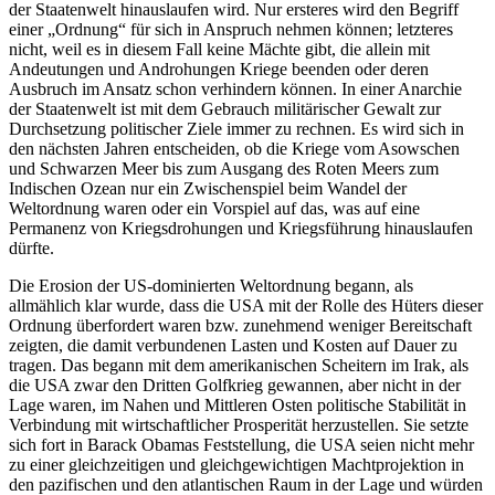
der Staatenwelt hinauslaufen wird. Nur ersteres wird den Begriff
einer „Ordnung“ für sich in Anspruch nehmen können; letzteres
nicht, weil es in diesem Fall keine Mächte gibt, die allein mit
Andeutungen und Androhungen Kriege beenden oder deren
Ausbruch im Ansatz schon verhindern können. In einer Anarchie
der Staatenwelt ist mit dem Gebrauch militärischer Gewalt zur
Durchsetzung politischer Ziele immer zu rechnen. Es wird sich in
den nächsten Jahren entscheiden, ob die Kriege vom Asowschen
und Schwarzen Meer bis zum Ausgang des Roten Meers zum
Indischen Ozean nur ein Zwischenspiel beim Wandel der
Weltordnung waren oder ein Vorspiel auf das, was auf eine
Permanenz von Kriegsdrohungen und Kriegsführung hinauslaufen
dürfte.
Die Erosion der US-dominierten Weltordnung begann, als
allmählich klar wurde, dass die USA mit der Rolle des Hüters dieser
Ordnung überfordert waren bzw. zunehmend weniger Bereitschaft
zeigten, die damit verbundenen Lasten und Kosten auf Dauer zu
tragen. Das begann mit dem amerikanischen Scheitern im Irak, als
die USA zwar den Dritten Golfkrieg gewannen, aber nicht in der
Lage waren, im Nahen und Mittleren Osten politische Stabilität in
Verbindung mit wirtschaftlicher Prosperität herzustellen. Sie setzte
sich fort in Barack Obamas Feststellung, die USA seien nicht mehr
zu einer gleichzeitigen und gleichgewichtigen Machtprojektion in
den pazifischen und den atlantischen Raum in der Lage und würden