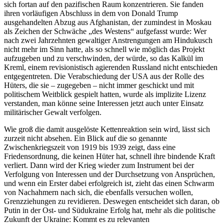
sich fortan auf den pazifischen Raum konzentrieren. Sie fanden
ihren vorläufigen Abschluss in dem von Donald Trump
ausgehandelten Abzug aus Afghanistan, der zumindest in Moskau
als Zeichen der Schwäche „des Westens“ aufgefasst wurde: Wer
nach zwei Jahrzehnten gewaltiger Anstrengungen am Hindukusch
nicht mehr im Sinn hatte, als so schnell wie möglich das Projekt
aufzugeben und zu verschwinden, der würde, so das Kalkül im
Kreml, einem revisionistisch agierenden Russland nicht entschieden
entgegentreten. Die Verabschiedung der USA aus der Rolle des
Hüters, die sie – zugegeben – nicht immer geschickt und mit
politischem Weitblick gespielt hatten, wurde als implizite Lizenz
verstanden, man könne seine Interessen jetzt auch unter Einsatz
militärischer Gewalt verfolgen.
Wie groß die damit ausgelöste Kettenreaktion sein wird, lässt sich
zurzeit nicht absehen. Ein Blick auf die so genannte
Zwischenkriegszeit von 1919 bis 1939 zeigt, dass eine
Friedensordnung, die keinen Hüter hat, schnell ihre bindende Kraft
verliert. Dann wird der Krieg wieder zum Instrument bei der
Verfolgung von Interessen und der Durchsetzung von Ansprüchen,
und wenn ein Erster dabei erfolgreich ist, zieht das einen Schwarm
von Nachahmern nach sich, die ebenfalls versuchen wollen,
Grenzziehungen zu revidieren. Deswegen entscheidet sich daran, ob
Putin in der Ost- und Südukraine Erfolg hat, mehr als die politische
Zukunft der Ukraine: Kommt es zu relevanten