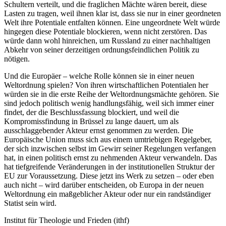
Schultern verteilt, und die fraglichen Mächte wären bereit, diese
Lasten zu tragen, weil ihnen klar ist, dass sie nur in einer geordneten
Welt ihre Potentiale entfalten können. Eine ungeordnete Welt würde
hingegen diese Potentiale blockieren, wenn nicht zerstören. Das
würde dann wohl hinreichen, um Russland zu einer nachhaltigen
Abkehr von seiner derzeitigen ordnungsfeindlichen Politik zu
nötigen.
Und die Europäer – welche Rolle können sie in einer neuen
Weltordnung spielen? Von ihren wirtschaftlichen Potentialen her
würden sie in die erste Reihe der Weltordnungsmächte gehören. Sie
sind jedoch politisch wenig handlungsfähig, weil sich immer einer
findet, der die Beschlussfassung blockiert, und weil die
Kompromissfindung in Brüssel zu lange dauert, um als
ausschlaggebender Akteur ernst genommen zu werden. Die
Europäische Union muss sich aus einem umtriebigen Regelgeber,
der sich inzwischen selbst im Gewirr seiner Regelungen verfangen
hat, in einen politisch ernst zu nehmenden Akteur verwandeln. Das
hat tiefgreifende Veränderungen in der institutionellen Struktur der
EU zur Voraussetzung. Diese jetzt ins Werk zu setzen – oder eben
auch nicht – wird darüber entscheiden, ob Europa in der neuen
Weltordnung ein maßgeblicher Akteur oder nur ein randständiger
Statist sein wird.
Institut für Theologie und Frieden (ithf)