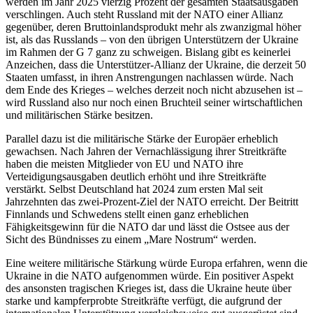
werden im Jahr 2025 vierzig Prozent der gesamten Staatsausgaben
verschlingen. Auch steht Russland mit der NATO einer Allianz
gegenüber, deren Bruttoinlandsprodukt mehr als zwanzigmal höher
ist, als das Russlands – von den übrigen Unterstützern der Ukraine
im Rahmen der G 7 ganz zu schweigen. Bislang gibt es keinerlei
Anzeichen, dass die Unterstützer-Allianz der Ukraine, die derzeit 50
Staaten umfasst, in ihren Anstrengungen nachlassen würde. Nach
dem Ende des Krieges – welches derzeit noch nicht abzusehen ist –
wird Russland also nur noch einen Bruchteil seiner wirtschaftlichen
und militärischen Stärke besitzen.
Parallel dazu ist die militärische Stärke der Europäer erheblich
gewachsen. Nach Jahren der Vernachlässigung ihrer Streitkräfte
haben die meisten Mitglieder von EU und NATO ihre
Verteidigungsausgaben deutlich erhöht und ihre Streitkräfte
verstärkt. Selbst Deutschland hat 2024 zum ersten Mal seit
Jahrzehnten das zwei-Prozent-Ziel der NATO erreicht. Der Beitritt
Finnlands und Schwedens stellt einen ganz erheblichen
Fähigkeitsgewinn für die NATO dar und lässt die Ostsee aus der
Sicht des Bündnisses zu einem „Mare Nostrum“ werden.
Eine weitere militärische Stärkung würde Europa erfahren, wenn die
Ukraine in die NATO aufgenommen würde. Ein positiver Aspekt
des ansonsten tragischen Krieges ist, dass die Ukraine heute über
starke und kampferprobte Streitkräfte verfügt, die aufgrund der