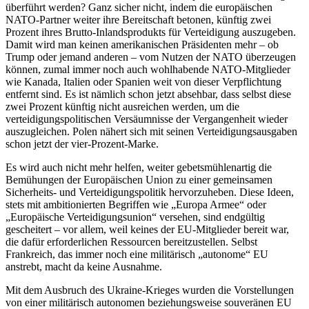
überführt werden? Ganz sicher nicht, indem die europäischen
NATO-Partner weiter ihre Bereitschaft betonen, künftig zwei
Prozent ihres Brutto-Inlandsprodukts für Verteidigung auszugeben.
Damit wird man keinen amerikanischen Präsidenten mehr – ob
Trump oder jemand anderen – vom Nutzen der NATO überzeugen
können, zumal immer noch auch wohlhabende NATO-Mitglieder
wie Kanada, Italien oder Spanien weit von dieser Verpflichtung
entfernt sind. Es ist nämlich schon jetzt absehbar, dass selbst diese
zwei Prozent künftig nicht ausreichen werden, um die
verteidigungspolitischen Versäumnisse der Vergangenheit wieder
auszugleichen. Polen nähert sich mit seinen Verteidigungsausgaben
schon jetzt der vier-Prozent-Marke.
Es wird auch nicht mehr helfen, weiter gebetsmühlenartig die
Bemühungen der Europäischen Union zu einer gemeinsamen
Sicherheits- und Verteidigungspolitik hervorzuheben. Diese Ideen,
stets mit ambitionierten Begriffen wie „Europa Armee“ oder
„Europäische Verteidigungsunion“ versehen, sind endgültig
gescheitert – vor allem, weil keines der EU-Mitglieder bereit war,
die dafür erforderlichen Ressourcen bereitzustellen. Selbst
Frankreich, das immer noch eine militärisch „autonome“ EU
anstrebt, macht da keine Ausnahme.
Mit dem Ausbruch des Ukraine-Krieges wurden die Vorstellungen
von einer militärisch autonomen beziehungsweise souveränen EU