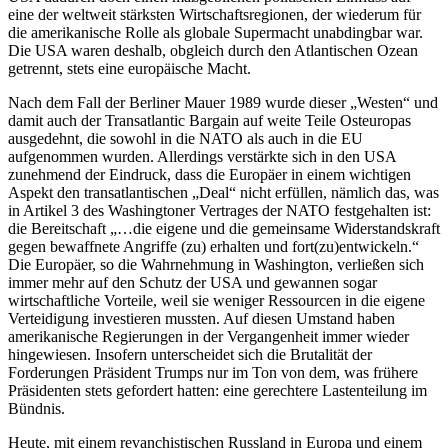
eine der weltweit stärksten Wirtschaftsregionen, der wiederum für
die amerikanische Rolle als globale Supermacht unabdingbar war.
Die USA waren deshalb, obgleich durch den Atlantischen Ozean
getrennt, stets eine europäische Macht.
Nach dem Fall der Berliner Mauer 1989 wurde dieser „Westen“ und
damit auch der Transatlantic Bargain auf weite Teile Osteuropas
ausgedehnt, die sowohl in die NATO als auch in die EU
aufgenommen wurden. Allerdings verstärkte sich in den USA
zunehmend der Eindruck, dass die Europäer in einem wichtigen
Aspekt den transatlantischen „Deal“ nicht erfüllen, nämlich das, was
in Artikel 3 des Washingtoner Vertrages der NATO festgehalten ist:
die Bereitschaft „…die eigene und die gemeinsame Widerstandskraft
gegen bewaffnete Angriffe (zu) erhalten und fort(zu)entwickeln.“
Die Europäer, so die Wahrnehmung in Washington, verließen sich
immer mehr auf den Schutz der USA und gewannen sogar
wirtschaftliche Vorteile, weil sie weniger Ressourcen in die eigene
Verteidigung investieren mussten. Auf diesen Umstand haben
amerikanische Regierungen in der Vergangenheit immer wieder
hingewiesen. Insofern unterscheidet sich die Brutalität der
Forderungen Präsident Trumps nur im Ton von dem, was frühere
Präsidenten stets gefordert hatten: eine gerechtere Lastenteilung im
Bündnis.
Heute, mit einem revanchistischen Russland in Europa und einem