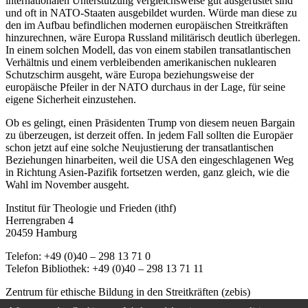
internationalen Unterstützung vergleichsweise gut ausgerüstet sind
und oft in NATO-Staaten ausgebildet wurden. Würde man diese zu
den im Aufbau befindlichen modernen europäischen Streitkräften
hinzurechnen, wäre Europa Russland militärisch deutlich überlegen.
In einem solchen Modell, das von einem stabilen transatlantischen
Verhältnis und einem verbleibenden amerikanischen nuklearen
Schutzschirm ausgeht, wäre Europa beziehungsweise der
europäische Pfeiler in der NATO durchaus in der Lage, für seine
eigene Sicherheit einzustehen.
Ob es gelingt, einen Präsidenten Trump von diesem neuen Bargain
zu überzeugen, ist derzeit offen. In jedem Fall sollten die Europäer
schon jetzt auf eine solche Neujustierung der transatlantischen
Beziehungen hinarbeiten, weil die USA den eingeschlagenen Weg
in Richtung Asien-Pazifik fortsetzen werden, ganz gleich, wie die
Wahl im November ausgeht.
Institut für Theologie und Frieden (ithf)
Herrengraben 4
20459 Hamburg
Telefon: +49 (0)40 – 298 13 71 0
Telefon Bibliothek: +49 (0)40 – 298 13 71 11
Zentrum für ethische Bildung in den Streitkräften (zebis)
Herrengraben 4