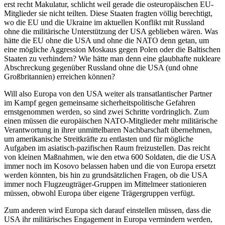
erst recht Makulatur, schlicht weil gerade die osteuropäischen EU-
Mitglieder sie nicht teilten. Diese Staaten fragten völlig berechtigt,
wo die EU und die Ukraine im aktuellen Konflikt mit Russland
ohne die militärische Unterstützung der USA geblieben wären. Was
hätte die EU ohne die USA und ohne die NATO denn getan, um
eine mögliche Aggression Moskaus gegen Polen oder die Baltischen
Staaten zu verhindern? Wie hätte man denn eine glaubhafte nukleare
Abschreckung gegenüber Russland ohne die USA (und ohne
Großbritannien) erreichen können?
Will also Europa von den USA weiter als transatlantischer Partner
im Kampf gegen gemeinsame sicherheitspolitische Gefahren
ernstgenommen werden, so sind zwei Schritte vordringlich. Zum
einen müssen die europäischen NATO-Mitglieder mehr militärische
Verantwortung in ihrer unmittelbaren Nachbarschaft übernehmen,
um amerikanische Streitkräfte zu entlasten und für mögliche
Aufgaben im asiatisch-pazifischen Raum freizustellen. Das reicht
von kleinen Maßnahmen, wie den etwa 600 Soldaten, die die USA
immer noch im Kosovo belassen haben und die von Europa ersetzt
werden könnten, bis hin zu grundsätzlichen Fragen, ob die USA
immer noch Flugzeugträger-Gruppen im Mittelmeer stationieren
müssen, obwohl Europa über eigene Trägergruppen verfügt.
Zum anderen wird Europa sich darauf einstellen müssen, dass die
USA ihr militärisches Engagement in Europa vermindern werden,