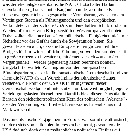
was der ehemalige amerikanische NATO-Botschafter Harlan
Cleveland den „Transatlantic Bargain“ nannte, also die teils
stillschweigende teils ausgesprochene Vereinbarung zwischen den
Vereinigten Staaten als Führungsmacht und den europäischen
Verbündeten, in der sich die USA zum dauerhaften Schutz und zum
Wiederaufbau des vom Krieg zerstörten Westeuropa verpflichteten.
Dabei sollten die amerikanischen militärischen Fähigkeiten nicht nur
Sicherheit vor der Gefahr durch die Sowjetunion bieten. Sie
gewährleisteten auch, dass die Europäer einen großen Teil ihrer
Budgets für ihre wirtschaftliche Erholung verwenden konnten, statt
in große Armeen zu investieren, mit denen sie sich – wie in der
Vergangenheit – wieder gegenseitig hätten bedrohen können.
Umgekehrt erwartete Washington von den europäischen
Bündnispartnern, dass sie die transatlantische Gemeinschaft und vor
allem die NATO als ein Wertebündnis demokratischer Staaten
verstehen, die Politik der USA als Führungsmacht dieser
Gemeinschaft weitgehend unterstützen und, so weit möglich, eigene
Verteidigungslasten übernehmen. Damit bildete dieser Transatlantic
Bargain den sicherheitspolitischen Kern des politischen „Westens“ -
also der Verbindung von Freiheit, Demokratie, Liberalismus und
Marktwirtschaft.
Das amerikanische Engagement in Europa war somit nie altruistisch,
sondern stets von nationalen Interessen bestimmt, gewannen die
USA dadurch doch einen maßgeblichen politischen Einfluss auf