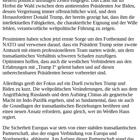
steuern politisch unruhigen Zeiten entgegen. Das Land hat im
Herbst die Wahl zwischen dem amtierenden Präsidenten Joe Biden,
dessen Vergreisung immer offensichtlicher wird, und dem
Herausforderer Donald Trump, der bereits gezeigt hat, dass ihm die
intellektuellen Fähigkeiten, die charakterliche Eignung und der Wille
fehlen, verantwortliche weltpolitische Führung zu zeigen.
Pessimisten haben schon jetzt ernste Sorge um den Fortbestand der
NATO und verweisen darauf, dass ein Präsident Trump seine zweite
Amtszeit mit einem professionelleren Team starten würde, um dem
transatlantischen Verhältnis schweren Schaden zuzufügen.
Optimisten hoffen, dass auch die westlichen Verbündeten aus den
Erfahrungen mit „Trump I“ gelernt haben und auf diesen
unberechenbaren Präsidenten besser vorbereitet sind.
Allerdings greift der Fokus auf ein Duell zwischen Trump und
Biden zu kurz. Die weltpolitischen Veränderungen, die sich aus dem
Angriffskrieg Russlands und dem Aufstieg Chinas als gegnerische
Macht im Indo-Pazifik ergeben, sind so fundamental, dass sie auch
die Grundlagen der transatlantischen Beziehungen berühren und
einen neuen Ansatz erfordern, ganz gleich, wer im Weißen Haus
regiert.
Die Sicherheit Europas war stets von einer stabilen transatlantischen
Partnerschaft, also der engen Verbindung von Europa und
Nordamerika, abhängig. Am Anfang dieser Partnerschaft stand das,