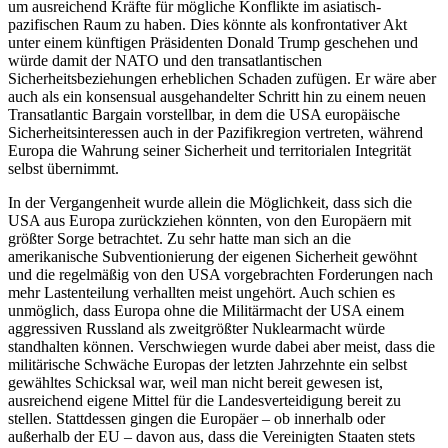
um ausreichend Kräfte für mögliche Konflikte im asiatisch-
pazifischen Raum zu haben. Dies könnte als konfrontativer Akt
unter einem künftigen Präsidenten Donald Trump geschehen und
würde damit der NATO und den transatlantischen
Sicherheitsbeziehungen erheblichen Schaden zufügen. Er wäre aber
auch als ein konsensual ausgehandelter Schritt hin zu einem neuen
Transatlantic Bargain vorstellbar, in dem die USA europäische
Sicherheitsinteressen auch in der Pazifikregion vertreten, während
Europa die Wahrung seiner Sicherheit und territorialen Integrität
selbst übernimmt.
In der Vergangenheit wurde allein die Möglichkeit, dass sich die
USA aus Europa zurückziehen könnten, von den Europäern mit
größter Sorge betrachtet. Zu sehr hatte man sich an die
amerikanische Subventionierung der eigenen Sicherheit gewöhnt
und die regelmäßig von den USA vorgebrachten Forderungen nach
mehr Lastenteilung verhallten meist ungehört. Auch schien es
unmöglich, dass Europa ohne die Militärmacht der USA einem
aggressiven Russland als zweitgrößter Nuklearmacht würde
standhalten können. Verschwiegen wurde dabei aber meist, dass die
militärische Schwäche Europas der letzten Jahrzehnte ein selbst
gewähltes Schicksal war, weil man nicht bereit gewesen ist,
ausreichend eigene Mittel für die Landesverteidigung bereit zu
stellen. Stattdessen gingen die Europäer – ob innerhalb oder
außerhalb der EU – davon aus, dass die Vereinigten Staaten stets