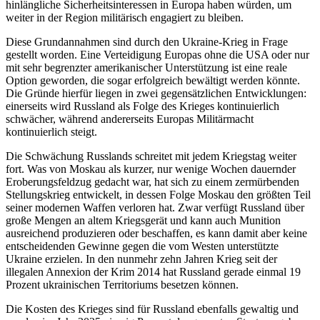
hinlängliche Sicherheitsinteressen in Europa haben würden, um
weiter in der Region militärisch engagiert zu bleiben.
Diese Grundannahmen sind durch den Ukraine-Krieg in Frage
gestellt worden. Eine Verteidigung Europas ohne die USA oder nur
mit sehr begrenzter amerikanischer Unterstützung ist eine reale
Option geworden, die sogar erfolgreich bewältigt werden könnte.
Die Gründe hierfür liegen in zwei gegensätzlichen Entwicklungen:
einerseits wird Russland als Folge des Krieges kontinuierlich
schwächer, während andererseits Europas Militärmacht
kontinuierlich steigt.
Die Schwächung Russlands schreitet mit jedem Kriegstag weiter
fort. Was von Moskau als kurzer, nur wenige Wochen dauernder
Eroberungsfeldzug gedacht war, hat sich zu einem zermürbenden
Stellungskrieg entwickelt, in dessen Folge Moskau den größten Teil
seiner modernen Waffen verloren hat. Zwar verfügt Russland über
große Mengen an altem Kriegsgerät und kann auch Munition
ausreichend produzieren oder beschaffen, es kann damit aber keine
entscheidenden Gewinne gegen die vom Westen unterstützte
Ukraine erzielen. In den nunmehr zehn Jahren Krieg seit der
illegalen Annexion der Krim 2014 hat Russland gerade einmal 19
Prozent ukrainischen Territoriums besetzen können.
Die Kosten des Krieges sind für Russland ebenfalls gewaltig und