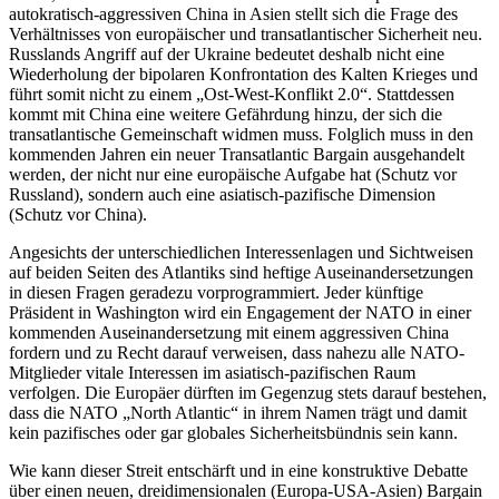
autokratisch-aggressiven China in Asien stellt sich die Frage des
Verhältnisses von europäischer und transatlantischer Sicherheit neu.
Russlands Angriff auf der Ukraine bedeutet deshalb nicht eine
Wiederholung der bipolaren Konfrontation des Kalten Krieges und
führt somit nicht zu einem „Ost-West-Konflikt 2.0“. Stattdessen
kommt mit China eine weitere Gefährdung hinzu, der sich die
transatlantische Gemeinschaft widmen muss. Folglich muss in den
kommenden Jahren ein neuer Transatlantic Bargain ausgehandelt
werden, der nicht nur eine europäische Aufgabe hat (Schutz vor
Russland), sondern auch eine asiatisch-pazifische Dimension
(Schutz vor China).
Angesichts der unterschiedlichen Interessenlagen und Sichtweisen
auf beiden Seiten des Atlantiks sind heftige Auseinandersetzungen
in diesen Fragen geradezu vorprogrammiert. Jeder künftige
Präsident in Washington wird ein Engagement der NATO in einer
kommenden Auseinandersetzung mit einem aggressiven China
fordern und zu Recht darauf verweisen, dass nahezu alle NATO-
Mitglieder vitale Interessen im asiatisch-pazifischen Raum
verfolgen. Die Europäer dürften im Gegenzug stets darauf bestehen,
dass die NATO „North Atlantic“ in ihrem Namen trägt und damit
kein pazifisches oder gar globales Sicherheitsbündnis sein kann.
Wie kann dieser Streit entschärft und in eine konstruktive Debatte
über einen neuen, dreidimensionalen (Europa-USA-Asien) Bargain