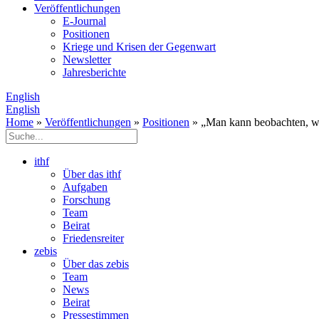
Veröffentlichungen
E­-Journal
Positionen
Kriege und Krisen der Gegenwart
Newsletter
Jahresberichte
English
English
Home
»
Veröffentlichungen
»
Positionen
» „Man kann beobachten, wa
ithf
Über das ithf
Aufgaben
Forschung
Team
Beirat
Friedensreiter
zebis
Über das zebis
Team
News
Beirat
Pressestimmen