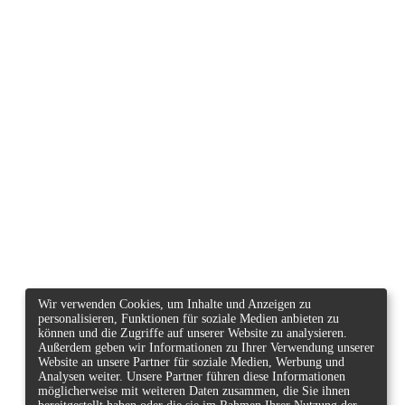
Wir verwenden Cookies, um Inhalte und Anzeigen zu
personalisieren, Funktionen für soziale Medien anbieten zu
können und die Zugriffe auf unserer Website zu analysieren.
Außerdem geben wir Informationen zu Ihrer Verwendung unserer
Website an unsere Partner für soziale Medien, Werbung und
Analysen weiter. Unsere Partner führen diese Informationen
möglicherweise mit weiteren Daten zusammen, die Sie ihnen