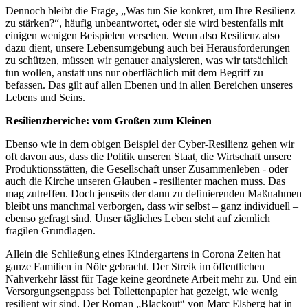
Dennoch bleibt die Frage, „Was tun Sie konkret, um Ihre Resilienz
zu stärken?“, häufig unbeantwortet, oder sie wird bestenfalls mit
einigen wenigen Beispielen versehen. Wenn also Resilienz also
dazu dient, unsere Lebensumgebung auch bei Herausforderungen
zu schützen, müssen wir genauer analysieren, was wir tatsächlich
tun wollen, anstatt uns nur oberflächlich mit dem Begriff zu
befassen. Das gilt auf allen Ebenen und in allen Bereichen unseres
Lebens und Seins.
Resilienzbereiche: vom Großen zum Kleinen
Ebenso wie in dem obigen Beispiel der Cyber-Resilienz gehen wir
oft davon aus, dass die Politik unseren Staat, die Wirtschaft unsere
Produktionsstätten, die Gesellschaft unser Zusammenleben - oder
auch die Kirche unseren Glauben - resilienter machen muss. Das
mag zutreffen. Doch jenseits der dann zu definierenden Maßnahmen
bleibt uns manchmal verborgen, dass wir selbst – ganz individuell –
ebenso gefragt sind. Unser tägliches Leben steht auf ziemlich
fragilen Grundlagen.
Allein die Schließung eines Kindergartens in Corona Zeiten hat
ganze Familien in Nöte gebracht. Der Streik im öffentlichen
Nahverkehr lässt für Tage keine geordnete Arbeit mehr zu. Und ein
Versorgungsengpass bei Toilettenpapier hat gezeigt, wie wenig
resilient wir sind. Der Roman „Blackout“ von Marc Elsberg hat in