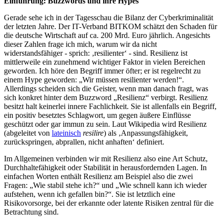
Einführung: Buzzwords und ihre Hypes
Gerade sehe ich in der Tagesschau die Bilanz der Cyberkriminalität
der letzten Jahre. Der IT-Verband BITKOM schätzt den Schaden für
die deutsche Wirtschaft auf ca. 200 Mrd. Euro jährlich. Angesichts
dieser Zahlen frage ich mich, warum wir da nicht
widerstandsfähiger - sprich: ‚resilienter‘ - sind. Resilienz ist
mittlerweile ein zunehmend wichtiger Faktor in vielen Bereichen
geworden. Ich höre den Begriff immer öfter; er ist regelrecht zu
einem Hype geworden: „Wir müssen resilienter werden!“.
Allerdings scheiden sich die Geister, wenn man danach fragt, was
sich konkret hinter dem Buzzword „Resilienz“ verbirgt. Resilienz
besitzt halt keinerlei innere Fachlichkeit. Sie ist allenfalls ein Begriff,
ein positiv besetztes Schlagwort, um gegen äußere Einflüsse
geschützt oder gar immun zu sein. Laut Wikipedia wird Resilienz
(abgeleitet von
lateinisch
resilire
) als ‚Anpassungsfähigkeit,
zurückspringen, abprallen, nicht anhaften‘ definiert.
Im Allgemeinen verbinden wir mit Resilienz also eine Art Schutz,
Durchhaltefähigkeit oder Stabilität in herausfordernden Lagen. In
einfachen Worten enthält Resilienz am Beispiel also die zwei
Fragen: „Wie stabil stehe ich?“ und „Wie schnell kann ich wieder
aufstehen, wenn ich gefallen bin?“. Sie ist letztlich eine
Risikovorsorge, bei der erkannte oder latente Risiken zentral für die
Betrachtung sind.