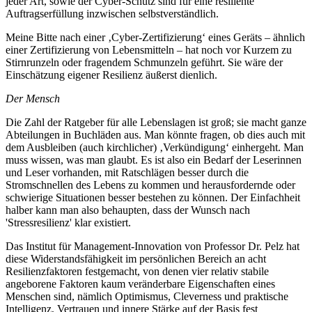
jeder Art, sowie der Cyber-Schutz sind für eine resiliente
Auftragserfüllung inzwischen selbstverständlich.
Meine Bitte nach einer ‚Cyber-Zertifizierung‘ eines Geräts – ähnlich
einer Zertifizierung von Lebensmitteln – hat noch vor Kurzem zu
Stirnrunzeln oder fragendem Schmunzeln geführt. Sie wäre der
Einschätzung eigener Resilienz äußerst dienlich.
Der Mensch
Die Zahl der Ratgeber für alle Lebenslagen ist groß; sie macht ganze
Abteilungen in Buchläden aus. Man könnte fragen, ob dies auch mit
dem Ausbleiben (auch kirchlicher) ‚Verkündigung‘ einhergeht. Man
muss wissen, was man glaubt. Es ist also ein Bedarf der Leserinnen
und Leser vorhanden, mit Ratschlägen besser durch die
Stromschnellen des Lebens zu kommen und herausfordernde oder
schwierige Situationen besser bestehen zu können. Der Einfachheit
halber kann man also behaupten, dass der Wunsch nach
'Stressresilienz' klar existiert.
Das Institut für Management-Innovation von Professor Dr. Pelz hat
diese Widerstandsfähigkeit im persönlichen Bereich an acht
Resilienzfaktoren festgemacht, von denen vier relativ stabile
angeborene Faktoren kaum veränderbare Eigenschaften eines
Menschen sind, nämlich Optimismus, Cleverness und praktische
Intelligenz, Vertrauen und innere Stärke auf der Basis fest