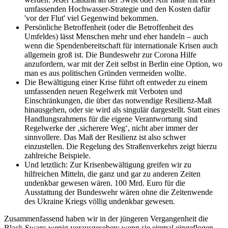
umfassenden Hochwasser-Strategie und den Kosten dafür
'vor der Flut' viel Gegenwind bekommen.
Persönliche Betroffenheit (oder die Betroffenheit des
Umfeldes) lässt Menschen mehr und eher handeln – auch
wenn die Spendenbereitschaft für internationale Krisen auch
allgemein groß ist. Die Bundeswehr zur Corona Hilfe
anzufordern, war mit der Zeit selbst in Berlin eine Option, wo
man es aus politischen Gründen vermeiden wollte.
Die Bewältigung einer Krise führt oft entweder zu einem
umfassenden neuen Regelwerk mit Verboten und
Einschränkungen, die über das notwendige Resilienz-Maß
hinausgehen, oder sie wird als singulär dargestellt. Statt eines
Handlungsrahmens für die eigene Verantwortung sind
Regelwerke der ‚sicherere Weg‘, nicht aber immer der
sinnvollere. Das Maß der Resilienz ist also schwer
einzustellen. Die Regelung des Straßenverkehrs zeigt hierzu
zahlreiche Beispiele.
Und letztlich: Zur Krisenbewältigung greifen wir zu
hilfreichen Mitteln, die ganz und gar zu anderen Zeiten
undenkbar gewesen wären. 100 Mrd. Euro für die
Ausstattung der Bundeswehr wären ohne die Zeitenwende
des Ukraine Kriegs völlig undenkbar gewesen.
Zusammenfassend haben wir in der jüngeren Vergangenheit die
Black Swans wenig vorausgesehen; wenn sie einmal eingeflogen