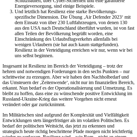
Schutzbauten, über Cyber-Sicherheit und eine garantierte
Energieversorgung, sind einige Beispiele.
Und letztlich hat Resilienz eine starke Bevölkerungs-
spezifische Dimension. Die Übung ‚Air Defender 2023‘ mit
dem Einsatz von über 230 Luftfahrzeugen, von denen 130
aus den USA nach Deutschland überführt wurden, ist von fast
allen Teilen der Bevölkerung begrüßt worden, eine
Einschränkung des Urlaubsflugverkehrs allenfalls bei
wenigen Urlaubern (sie hat auch kaum stattgefunden).
Resilienz in der Verteidigung erreichen wir nur, wenn wir bei
uns selbst beginnen.
Insgesamt ist Resilienz im Bereich der Verteidigung – trotz der
hehren und notwendigen Forderungen in den sechs Punkten – nur
schrittweise zu erzeugen. Aber wir haben den Nachholbedarf und
das Umsteuern der ‚Zeitenwende‘, nicht nur im finanziellen Bereich,
erkannt. Nun bedarf es der Operationalisierung und Umsetzung. Es
bleibt zu hoffen, dass eine zu wünschende positive Entwicklung im
Russland-Ukraine-Krieg das weitere Vorgehen nicht erneut
verändert oder gar zurücknimmt.
Im Militärischen sind aufgrund der Komplexität und Vielfältigkeit
Entwicklungen stets längerfristiger als im volatilen Politischen. Es
bedarf der politischen Weitsicht, das jetzt zu erkennen und
strategisch heute richtig beschrittene Pfade morgen nicht leichtfertig
wieder zu verlassen. Resilienz wird – wie Rom – nicht an einem