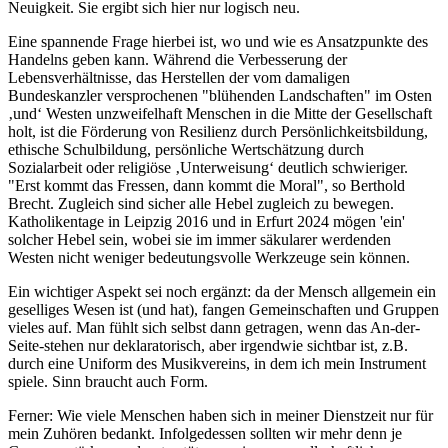
Neuigkeit. Sie ergibt sich hier nur logisch neu.
Eine spannende Frage hierbei ist, wo und wie es Ansatzpunkte des
Handelns geben kann. Während die Verbesserung der
Lebensverhältnisse, das Herstellen der vom damaligen
Bundeskanzler versprochenen "blühenden Landschaften" im Osten
‚und‘ Westen unzweifelhaft Menschen in die Mitte der Gesellschaft
holt, ist die Förderung von Resilienz durch Persönlichkeitsbildung,
ethische Schulbildung, persönliche Wertschätzung durch
Sozialarbeit oder religiöse ‚Unterweisung‘ deutlich schwieriger.
"Erst kommt das Fressen, dann kommt die Moral", so Berthold
Brecht. Zugleich sind sicher alle Hebel zugleich zu bewegen.
Katholikentage in Leipzig 2016 und in Erfurt 2024 mögen 'ein'
solcher Hebel sein, wobei sie im immer säkularer werdenden
Westen nicht weniger bedeutungsvolle Werkzeuge sein können.
Ein wichtiger Aspekt sei noch ergänzt: da der Mensch allgemein ein
geselliges Wesen ist (und hat), fangen Gemeinschaften und Gruppen
vieles auf. Man fühlt sich selbst dann getragen, wenn das An-der-
Seite-stehen nur deklaratorisch, aber irgendwie sichtbar ist, z.B.
durch eine Uniform des Musikvereins, in dem ich mein Instrument
spiele. Sinn braucht auch Form.
Ferner: Wie viele Menschen haben sich in meiner Dienstzeit nur für
mein Zuhören bedankt. Infolgedessen sollten wir mehr denn je