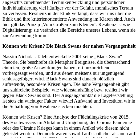
angesichts zunehmender Technikentwicklung und persönlicher
Individualisierung viel häufiger vor der Gefahr, moralisches Terrain
zu verlassen. Resilienz in der Ethik verlangt, dass wir uns über die
Ethik und ihre kriterienorientierte Anwendung im Klaren sind. Auch
hier gilt das Prinzip ‚Vom Großen zum Kleinen‘. Resilienz ist wie
Digitalisierung; sie verändert alle Bereiche unseres Lebens, wenn sie
zur Anwendung kommt.
Können wir Krisen? Die Black Swans der nahen Vergangenheit
Nassim Nicholas Taleb entwickelte 2001 seine „Black Swan“
Theorie. Sie beschreibt als Metapher Ereignisse, die überraschend
eintreten, große Auswirkungen haben, oft unzureichend
vorhergesagt werden, und aus denen meistens nur ungenügend
schlussgefolgert wird. Black Swans sind danach plötzlich
auftretende, besondere Krisenlagen. Die nahe Vergangenheit gibt
uns zahlreiche Beispiele, wie widerstandsfähig bzw. resilient wir
gegen Black Swans sind. Der Ausgangspunkt/ die Lagefeststellung
ist stets ein wichtiger Faktor, wieviel Aufwand und Investition wir in
die Schaffung von Resilienz stecken möchten.
Können wir Krisen? Eine Analyse der Flüchtlingskrise von 2015,
des Hochwassers im Ahrtal und Umgebung, der Corona Pandemie
oder des Ukraine Krieges kann in einem Artikel wie diesem nicht
geleistet werden. Dennoch waren sowohl auf staatlicher als auch auf