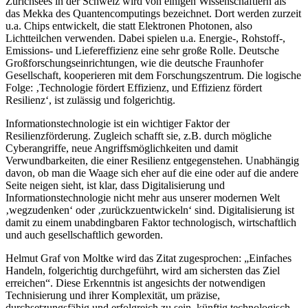
Zürichsees in der Schweiz wird von einigen Wissenschaftlern als
das Mekka des Quantencomputings bezeichnet. Dort werden zurzeit
u.a. Chips entwickelt, die statt Elektronen Photonen, also
Lichtteilchen verwenden. Dabei spielen u.a. Energie-, Rohstoff-,
Emissions- und Liefereffizienz eine sehr große Rolle. Deutsche
Großforschungseinrichtungen, wie die deutsche Fraunhofer
Gesellschaft, kooperieren mit dem Forschungszentrum. Die logische
Folge: ‚Technologie fördert Effizienz, und Effizienz fördert
Resilienz‘, ist zulässig und folgerichtig.
Informationstechnologie ist ein wichtiger Faktor der
Resilienzförderung. Zugleich schafft sie, z.B. durch mögliche
Cyberangriffe, neue Angriffsmöglichkeiten und damit
Verwundbarkeiten, die einer Resilienz entgegenstehen. Unabhängig
davon, ob man die Waage sich eher auf die eine oder auf die andere
Seite neigen sieht, ist klar, dass Digitalisierung und
Informationstechnologie nicht mehr aus unserer modernen Welt
‚wegzudenken‘ oder ‚zurückzuentwickeln‘ sind. Digitalisierung ist
damit zu einem unabdingbaren Faktor technologisch, wirtschaftlich
und auch gesellschaftlich geworden.
Helmut Graf von Moltke wird das Zitat zugesprochen: „Einfaches
Handeln, folgerichtig durchgeführt, wird am sichersten das Ziel
erreichen“. Diese Erkenntnis ist angesichts der notwendigen
Technisierung und ihrer Komplexität, um präzise,
durchsetzungsfähig und erfolgreich zu sein, künftig technologisch