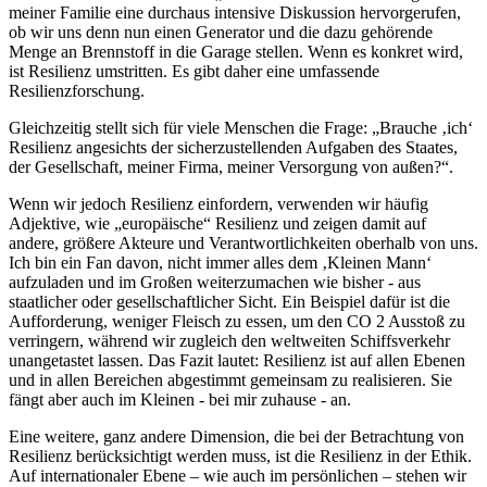
meiner Familie eine durchaus intensive Diskussion hervorgerufen,
ob wir uns denn nun einen Generator und die dazu gehörende
Menge an Brennstoff in die Garage stellen. Wenn es konkret wird,
ist Resilienz umstritten. Es gibt daher eine umfassende
Resilienzforschung.
Gleichzeitig stellt sich für viele Menschen die Frage: „Brauche ‚ich‘
Resilienz angesichts der sicherzustellenden Aufgaben des Staates,
der Gesellschaft, meiner Firma, meiner Versorgung von außen?“.
Wenn wir jedoch Resilienz einfordern, verwenden wir häufig
Adjektive, wie „europäische“ Resilienz und zeigen damit auf
andere, größere Akteure und Verantwortlichkeiten oberhalb von uns.
Ich bin ein Fan davon, nicht immer alles dem ‚Kleinen Mann‘
aufzuladen und im Großen weiterzumachen wie bisher - aus
staatlicher oder gesellschaftlicher Sicht. Ein Beispiel dafür ist die
Aufforderung, weniger Fleisch zu essen, um den CO 2 Ausstoß zu
verringern, während wir zugleich den weltweiten Schiffsverkehr
unangetastet lassen. Das Fazit lautet: Resilienz ist auf allen Ebenen
und in allen Bereichen abgestimmt gemeinsam zu realisieren. Sie
fängt aber auch im Kleinen - bei mir zuhause - an.
Eine weitere, ganz andere Dimension, die bei der Betrachtung von
Resilienz berücksichtigt werden muss, ist die Resilienz in der Ethik.
Auf internationaler Ebene – wie auch im persönlichen – stehen wir