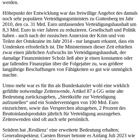
werden.
Höhepunkt der Entwicklung war das freiwillige Angebot des damals
noch sehr populären Verteidigungsministers zu Guttenberg im Jahr
2010, den ca. 31 Mrd. Euro umfassenden Verteidigungshaushalt um
8,3 Mrd. Euro in vier Jahren zu reduzieren. Gesellschaft und Politik
haben - auch nach der russischen Annexion der Krim und von
Teilen der Ostukraine im Jahr 2014 - nur langsam erkannt, dass ein
Umdenken erforderlich ist. Die Ministerinnen dieser Zeit erhielten
zwar einen jährlichen Aufwuchs im Verteidigungshaushalt, der
damalige Finanzminister Scholz ließ aber je einen konstanten oder
gar fallenden Finanzplan über die Folgejahre zu, was größere
langjährige Beschaffungen von Fähigkeiten so gut wie unmöglich
machte.
Umso mehr war es für ihn als Bundeskanzler wohl eine wirklich
gefühlte notwendige Zeitenwende, Artikel 87 a GG seine alte
Bedeutung zurückzugeben, „Streitkräfte zur Verteidigung
aufzustellen“ und ein Sondervermögen von 100 Mrd. Euro
einzurichten, sowie das Versprechen abzugeben, 2 Prozent des
Bruttoinlandsprodukts jährlich für Verteidigung auszugeben.
Zeitenwenden sind oft auch sehr persönlich.
Seitdem hat ‚Resilienz‘ eine erweiterte Bedeutung erhalten;
Generalinspekteur, Carsten Breuer betonte es Anfang Juli 2023 wie