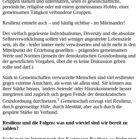
Gruppen stärken und unterstützen, seien es gesellschaftliche,
persönliche, religiöse oder mit einem gemeinsamen Hobby, einer
gemeinsamen Tätigkeit verbundene Gruppen.
Resilienz entsteht auch – und häufig sichtbar - im Miteinander!
Der vielfach gepriesene Individualismus, Diversity und die absolute
Selbstverwirklichung sollten viel weniger angestrebte Lebensziele
sein, als die - leider immer mehr verwässerten und nicht mehr in den
Mittelpunkt der Erziehung gestellten – prägenden gemeinsamen
Werte und Normen (jenseits der demokratischen Grundordnung und
der gesetzlichen Vorgaben, über die es keine Diskussion geben
sollte und darf.)
Stark in Gemeinschaften verwurzelte Menschen sind viel resilienter
gegen extreme Ansichten, als wenn sie allein sind. Sie können aus
ihrer Stärke heraus, 'anders-Seiende' oder Hinzukommende besser
integrieren und zugleich sich gegen Feinde der demokratischen
1
Grundordnung durchsetzen.
Gemeinschaft erzeugt viel Resilienz,
durch gegenseitige Hilfe, durch Identität, aber auch durch die
gespürte Stärke im Verbund.
Resilienz und die Folgen: was und wieviel sind wir bereit zu
zahlen?
Sucht man im Internet nach den Kosten von Resilienz, so findet man