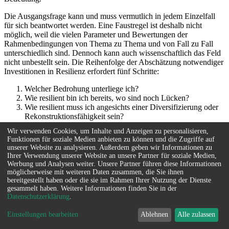
Die Ausgangsfrage kann und muss vermutlich in jedem Einzelfall
für sich beantwortet werden. Eine Faustregel ist deshalb nicht
möglich, weil die vielen Parameter und Bewertungen der
Rahmenbedingungen von Thema zu Thema und von Fall zu Fall
unterschiedlich sind. Dennoch kann auch wissenschaftlich das Feld
nicht unbestellt sein. Die Reihenfolge der Abschätzung notwendiger
Investitionen in Resilienz erfordert fünf Schritte:
Welcher Bedrohung unterliege ich?
Wie resilient bin ich bereits, wo sind noch Lücken?
Wie resilient muss ich angesichts einer Diversifizierung oder
Rekonstruktionsfähigkeit sein?
Welche Maßnahmen kommen für eine Resilienz in Frage?
Wir verwenden Cookies, um Inhalte und Anzeigen zu personalisieren,
Was kosten diese Maßnahmen - bei der Investition und auf
Funktionen für soziale Medien anbieten zu können und die Zugriffe auf
Dauer?
unserer Website zu analysieren. Außerdem geben wir Informationen zu
Ihrer Verwendung unserer Website an unsere Partner für soziale Medien,
Das gilt für technische Ansätze ebenso, wie für politische und alle
Werbung und Analysen weiter. Unsere Partner führen diese Informationen
anderen. Interessant und zugleich herausfordernd ist, dass die
möglicherweise mit weiteren Daten zusammen, die Sie ihnen
Antwort von Frage zu Frage komplizierter zu werden scheint, man
bereitgestellt haben oder die sie im Rahmen Ihrer Nutzung der Dienste
gesammelt haben. Weitere Informationen finden Sie in der
aber nicht unendlich Zeit hat, sie zu beantworten - eher fast keine
Datenschutzerklärung
.
Zeit - will man nicht grob fahrlässig sein.
Einstellungen bearbeiten
Ablehnen
Alle zulassen
Konkret kann sich das jetzt jeder Leser am Beispiel seiner Heizung
im Haus vor Augen führen. Die vom Wirtschaftsminister Habeck