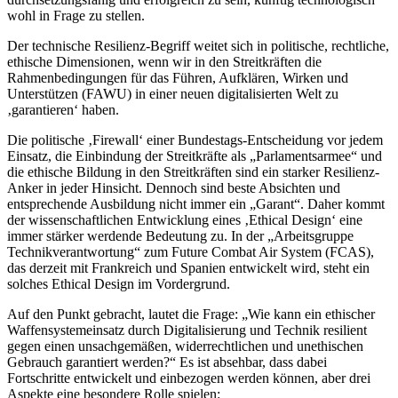
wohl in Frage zu stellen.
Der technische Resilienz-Begriff weitet sich in politische, rechtliche,
ethische Dimensionen, wenn wir in den Streitkräften die
Rahmenbedingungen für das Führen, Aufklären, Wirken und
Unterstützen (FAWU) in einer neuen digitalisierten Welt zu
‚garantieren‘ haben.
Die politische ‚Firewall‘ einer Bundestags-Entscheidung vor jedem
Einsatz, die Einbindung der Streitkräfte als „Parlamentsarmee“ und
die ethische Bildung in den Streitkräften sind ein starker Resilienz-
Anker in jeder Hinsicht. Dennoch sind beste Absichten und
entsprechende Ausbildung nicht immer ein „Garant“. Daher kommt
der wissenschaftlichen Entwicklung eines ‚Ethical Design‘ eine
immer stärker werdende Bedeutung zu. In der „Arbeitsgruppe
Technikverantwortung“ zum Future Combat Air System (FCAS),
das derzeit mit Frankreich und Spanien entwickelt wird, steht ein
solches Ethical Design im Vordergrund.
Auf den Punkt gebracht, lautet die Frage: „Wie kann ein ethischer
Waffensystemeinsatz durch Digitalisierung und Technik resilient
gegen einen unsachgemäßen, widerrechtlichen und unethischen
Gebrauch garantiert werden?“ Es ist absehbar, dass dabei
Fortschritte entwickelt und einbezogen werden können, aber drei
Aspekte eine besondere Rolle spielen: