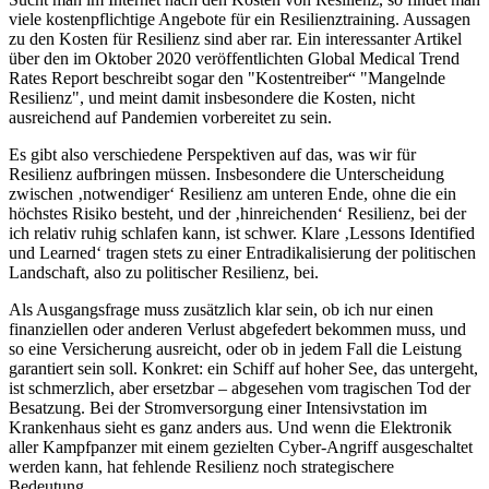
viele kostenpflichtige Angebote für ein Resilienztraining. Aussagen
zu den Kosten für Resilienz sind aber rar. Ein interessanter Artikel
über den im Oktober 2020 veröffentlichten Global Medical Trend
Rates Report beschreibt sogar den "Kostentreiber“ "Mangelnde
Resilienz", und meint damit insbesondere die Kosten, nicht
ausreichend auf Pandemien vorbereitet zu sein.
Es gibt also verschiedene Perspektiven auf das, was wir für
Resilienz aufbringen müssen. Insbesondere die Unterscheidung
zwischen ‚notwendiger‘ Resilienz am unteren Ende, ohne die ein
höchstes Risiko besteht, und der ‚hinreichenden‘ Resilienz, bei der
ich relativ ruhig schlafen kann, ist schwer. Klare ‚Lessons Identified
und Learned‘ tragen stets zu einer Entradikalisierung der politischen
Landschaft, also zu politischer Resilienz, bei.
Als Ausgangsfrage muss zusätzlich klar sein, ob ich nur einen
finanziellen oder anderen Verlust abgefedert bekommen muss, und
so eine Versicherung ausreicht, oder ob in jedem Fall die Leistung
garantiert sein soll. Konkret: ein Schiff auf hoher See, das untergeht,
ist schmerzlich, aber ersetzbar – abgesehen vom tragischen Tod der
Besatzung. Bei der Stromversorgung einer Intensivstation im
Krankenhaus sieht es ganz anders aus. Und wenn die Elektronik
aller Kampfpanzer mit einem gezielten Cyber-Angriff ausgeschaltet
werden kann, hat fehlende Resilienz noch strategischere
Bedeutung.