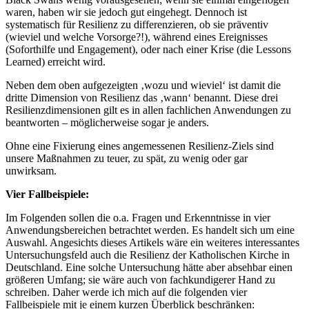
waren, haben wir sie jedoch gut eingehegt. Dennoch ist
systematisch für Resilienz zu differenzieren, ob sie präventiv
(wieviel und welche Vorsorge?!), während eines Ereignisses
(Soforthilfe und Engagement), oder nach einer Krise (die Lessons
Learned) erreicht wird.
Neben dem oben aufgezeigten ‚wozu und wieviel‘ ist damit die
dritte Dimension von Resilienz das ‚wann‘ benannt. Diese drei
Resilienzdimensionen gilt es in allen fachlichen Anwendungen zu
beantworten – möglicherweise sogar je anders.
Ohne eine Fixierung eines angemessenen Resilienz-Ziels sind
unsere Maßnahmen zu teuer, zu spät, zu wenig oder gar
unwirksam.
Vier Fallbeispiele:
Im Folgenden sollen die o.a. Fragen und Erkenntnisse in vier
Anwendungsbereichen betrachtet werden. Es handelt sich um eine
Auswahl. Angesichts dieses Artikels wäre ein weiteres interessantes
Untersuchungsfeld auch die Resilienz der Katholischen Kirche in
Deutschland. Eine solche Untersuchung hätte aber absehbar einen
größeren Umfang; sie wäre auch von fachkundigerer Hand zu
schreiben. Daher werde ich mich auf die folgenden vier
Fallbeispiele mit je einem kurzen Überblick beschränken: