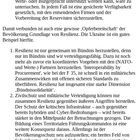
Wehr- oder Bürgerpflicht unterstützt werden kann, wäre zu
untersuchen. In jedem Fall ist eine gesicherte Verfügbarkeit
gesetzlich, mit den entsendenden Firmen und der
Vorbereitung der Reservisten sicherzustellen.
Damit verbunden ist auch eine gewisse ‚Opferbereitschaft‘ der
Bevölkerung Grundlage von Resilienz. Die Ukraine ist ein gutes
Beispiel hierfür.
Resilienz ist nur gemeinsam im Bündnis herzustellen, denn
nur im Bündnis sind wir verteidigungsfähig. Dazu ist noch
mehr als zuvor ein koordiniertes Vorgehen mit den (NATO-
und Werte-) Partnern herzustellen. 'Interoperability by
Procurement', wie bei der F 35, ist schnell in ein militärisches
Zusammenwirken mit offenen sicheren Standards zu
überführen. Resilienz hat insgesamt eine starke Dimension
‚Bündnissolidarität‘.
Zivilschutz und militärische Verteidigung können nur
zusammen Resilienz gegenüber äußeren Angriffen herstellen.
Der Schutz der kritischen Infrastruktur – auch gegenüber
bereits hybriden und Cyber-Bedrohungen – wird bereits
stärker in den Mittelpunkt der Betrachtungen gezogen. Die
Bildung eines Territorialen Führungskommandos ist eine
weitere Konsequenz daraus. Allerdings ist der
Bevölkerungsschutz neu aufzustellen; ein breites Feld von