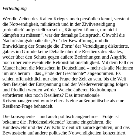
Verteidigung
Wer die Zeiten des Kalten Krieges noch persönlich kennt, versteht
die Notwendigkeit, militärisch und in der Zivilverteidigung
‚ordentlich‘ aufgestellt zu sein. „Kämpfen können, um nicht
kämpfen zu müssen“, war der damalige Leitspruch. Obwohl die
Nachrüstungsdebatte die ‚Art‘ der Bewaffnung, und die
Entwicklung der Strategie die ‚Form‘ der Verteidigung diskutierte,
gab es im Grunde keine Debatte über die Resilienz des Staates,
weder über den Schutz gegen äußere Bedrohungen und Angriffe,
noch über eine eventuelle Rekonstitutionsfähigkeit. Mit dem Fall der
Mauer haben die Menschen in Deutschland – mehr als alle Nationen
um uns herum – das „Ende der Geschichte“ angenommen. Es
schien offensichtlich nur eine Frage der Zeit zu sein, bis die Welt
dem Beispiel der Entspannung und der Wiedervereinigung folgen
und friedlich werden würde. Welche äußeren Bedrohungen
erforderten also noch Resilienz? Das internationale
Krisenmanagement wurde eher als eine außenpolitische als eine
Resilienz-Frage behandelt.
Die konsequente – und auch politisch angenehme – Folge ist
bekannt; die ‚Friedensdividende‘ konnte eingefahren, die
Bundeswehr und der Zivilschutz deutlich zurückgefahren, und das
Bewusstsein auf andere politische Notwendigkeiten konzentriert