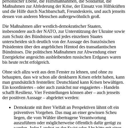
persönlicher Ebene, die Hilfsmaßnahmen, die Solidarität, die
Maßnahmen zur Abfederung der Krise, der Einsatz von Hilfskräften
und die Hilfe durch Nachbarschaft, Freundeskreis, und auch jenseits
dessen von anderen Menschen außergewöhnlich groß.
Die Maßnahmen aller westlich-demokratischer Staaten,
insbesondere auch der NATO, zur Unterstützung der Ukraine sowie
zum Schutz des Bündnisses und jedes einzelnen Staates
unterscheiden sich deutlich von der Aussage des französischen
Präsidenten über den angeblichen Hirntod des transatlantischen
Bündnisses. Die politischen Maßnahmen zur Abwendung einer
Energiekrise angesichts ausbleibenden russischen Erdgases waren
bis heute recht erfolgreich.
Ohne sich allzu weit aus dem Fenster zu lehnen, und ohne zu
behaupten, dass wir schon alle denkbaren Krisen erlebt haben, kann
man grundsätzlich feststellen: Deutschland kann Krisen bewältigen.
Ein koordiniertes - oder auch zunächst nur engagiertes - Handeln
schafft Resilienz. Vier Feststellungen können aber – auch jenseits
der positiven Aussage – abgeleitet werden:
Demokratie mit ihrer Vielfalt an Perspektiven lähmt oft ein
präventives Vorgehen. Das mag an einer gewissen Scheu
liegen, die vom Wähler übertragene Verantwortung
auszuführen oder möglicherweise öffentlich dafür gerügt zu
werden. Jeder Landrat an der Swist oder Ahr hätte mit einer