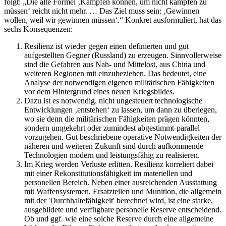
folgt: „Die alte Formel ‚Kämpfen können, um nicht kämpfen zu
müssen‘ reicht nicht mehr. … Das Ziel muss sein: ‚Gewinnen
wollen, weil wir gewinnen müssen‘.“ Konkret ausformuliert, hat das
sechs Konsequenzen:
Resilienz ist wieder gegen einen definierten und gut
aufgestellten Gegner (Russland) zu erzeugen. Sinnvollerweise
sind die Gefahren aus Nah- und Mittelost, aus China und
weiteren Regionen mit einzubeziehen. Das bedeutet, eine
Analyse der notwendigen eigenen militärischen Fähigkeiten
vor dem Hintergrund eines neuen Kriegsbildes.
Dazu ist es notwendig, nicht ungesteuert technologische
Entwicklungen ‚entstehen‘ zu lassen, um dann zu überlegen,
wo sie denn die militärischen Fähigkeiten prägen könnten,
sondern umgekehrt oder zumindest abgestimmt-parallel
vorzugehen. Gut beschriebene operative Notwendigkeiten der
näheren und weiteren Zukunft sind durch aufkommende
Technologien modern und leistungsfähig zu realisieren.
Im Krieg werden Verluste erlitten. Resilienz korreliert dabei
mit einer Rekonstitutionsfähigkeit im materiellen und
personellen Bereich. Neben einer ausreichenden Ausstattung
mit Waffensystemen, Ersatzteilen und Munition, die allgemein
mit der 'Durchhaltefähigkeit' berechnet wird, ist eine starke,
ausgebildete und verfügbare personelle Reserve entscheidend.
Ob und ggf. wie eine solche Reserve durch eine allgemeine