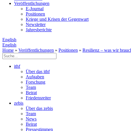
Veröffentlichungen
E­-Journal
Positionen
Kriege und Krisen der Gegenwart
Newsletter
Jahresberichte
English
English
Home
»
Veröffentlichungen
»
Positionen
»
Resilienz – was wir brauc
ithf
Über das ithf
Aufgaben
Forschung
Team
Beirat
Friedensreiter
zebis
Über das zebis
Team
News
Beirat
Pressestimmen