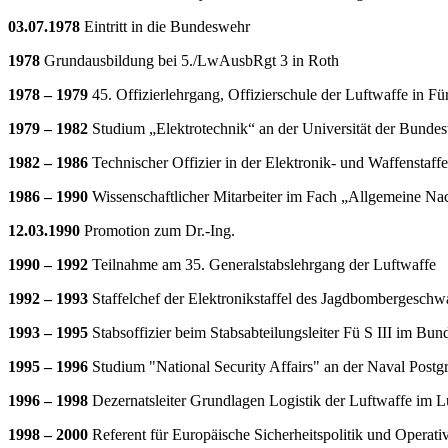
03.07.1978
Eintritt in die Bundeswehr
1978
Grundausbildung bei 5./LwAusbRgt 3 in Roth
1978 – 1979
45. Offizierlehrgang, Offizierschule der Luftwaffe in Fü
1979 – 1982
Studium „Elektrotechnik“ an der Universität der Bund
1982 – 1986
Technischer Offizier in der Elektronik- und Waffenstaf
1986 – 1990
Wissenschaftlicher Mitarbeiter im Fach „Allgemeine Na
12.03.1990
Promotion zum Dr.-Ing.
1990 – 1992
Teilnahme am 35. Generalstabslehrgang der Luftwaffe
1992 – 1993
Staffelchef der Elektronikstaffel des Jagdbombergesch
1993 – 1995
Stabsoffizier beim Stabsabteilungsleiter Fü S III im Bun
1995 – 1996
Studium "National Security Affairs" an der Naval Postg
1996 – 1998
Dezernatsleiter Grundlagen Logistik der Luftwaffe im
1998 – 2000
Referent für Europäische Sicherheitspolitik und Operati