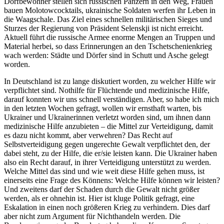
Dorfbewohner stellen sich russischen Panzern in den Weg, Frauen
bauen Molotowcocktails, ukrainische Soldaten werfen ihr Leben in
die Waagschale. Das Ziel eines schnellen militärischen Sieges und
Sturzes der Regierung von Präsident Selenskji ist nicht erreicht.
Aktuell führt die russische Armee enorme Mengen an Truppen und
Material herbei, so dass Erinnerungen an den Tschetschenienkrieg
wach werden: Städte und Dörfer sind in Schutt und Asche gelegt
worden.
In Deutschland ist zu lange diskutiert worden, zu welcher Hilfe wir
verpflichtet sind. Nothilfe für Flüchtende und medizinische Hilfe,
darauf konnten wir uns schnell verständigen. Aber, so habe ich mich
in den letzten Wochen gefragt, wollen wir ernsthaft warten, bis
Ukrainer und Ukrainerinnen verletzt worden sind, um ihnen dann
medizinische Hilfe anzubieten – die Mittel zur Verteidigung, damit
es dazu nicht kommt, aber verwehren? Das Recht auf
Selbstverteidigung gegen ungerechte Gewalt verpflichtet den, der
dabei steht, zu der Hilfe, die er/sie leisten kann. Die Ukrainer haben
also ein Recht darauf, in ihrer Verteidigung unterstützt zu werden.
Welche Mittel das sind und wie weit diese Hilfe gehen muss, ist
einerseits eine Frage des Könnens: Welche Hilfe können wir leisten?
Und zweitens darf der Schaden durch die Gewalt nicht größer
werden, als er ohnehin ist. Hier ist kluge Politik gefragt, eine
Eskalation in einen noch größeren Krieg zu verhindern. Dies darf
aber nicht zum Argument für Nichthandeln werden. Die