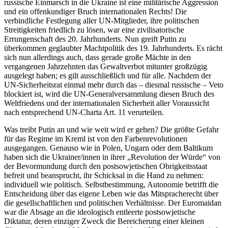
russische Einmarsch in die Ukraine ist eine militärische Aggression
und ein offenkundiger Bruch internationalen Rechts! Die
verbindliche Festlegung aller UN-Mitglieder, ihre politischen
Streitigkeiten friedlich zu lösen, war eine zivilisatorische
Errungenschaft des 20. Jahrhunderts. Nun greift Putin zu
überkommen geglaubter Machtpolitik des 19. Jahrhunderts. Es rächt
sich nun allerdings auch, dass gerade große Mächte in den
vergangenen Jahrzehnten das Gewaltverbot mitunter großzügig
ausgelegt haben; es gilt ausschließlich und für alle. Nachdem der
UN-Sicherheitsrat einmal mehr durch das – diesmal russische – Veto
blockiert ist, wird die UN-Generalversammlung diesen Bruch des
Weltfriedens und der internationalen Sicherheit aller Voraussicht
nach entsprechend UN-Charta Art. 11 verurteilen.
Was treibt Putin an und wie weit wird er gehen? Die größte Gefahr
für das Regime im Kreml ist von den Farbenrevolutionen
ausgegangen. Genauso wie in Polen, Ungarn oder dem Baltikum
haben sich die Ukrainer/innen in ihrer „Revolution der Würde“ von
der Bevormundung durch den postsowjetischen Obrigkeitsstaat
befreit und beansprucht, ihr Schicksal in die Hand zu nehmen:
individuell wie politisch. Selbstbestimmung, Autonomie betrifft die
Entscheidung über das eigene Leben wie das Mitspracherecht über
die gesellschaftlichen und politischen Verhältnisse. Der Euromaidan
war die Absage an die ideologisch entleerte postsowjetische
Diktatur, deren einziger Zweck die Bereicherung einer kleinen