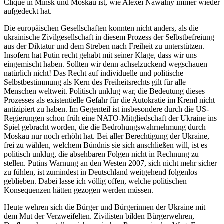
Clique in Minsk und Moskau ist, wie Alexei Nawalny immer wieder
aufgedeckt hat.
Die europäischen Gesellschaften konnten nicht anders, als die
ukrainische Zivilgesellschaft in diesem Prozess der Selbstbefreiung
aus der Diktatur und dem Streben nach Freiheit zu unterstützen.
Insofern hat Putin recht gehabt mit seiner Klage, dass wir uns
eingemischt haben. Sollten wir denn achselzuckend wegschauen –
natürlich nicht! Das Recht auf individuelle und politische
Selbstbestimmung als Kern des Freiheitsrechts gilt für alle
Menschen weltweit. Politisch unklug war, die Bedeutung dieses
Prozesses als existentielle Gefahr für die Autokratie im Kreml nicht
antizipiert zu haben. Im Gegenteil ist insbesondere durch die US-
Regierungen schon früh eine NATO-Mitgliedschaft der Ukraine ins
Spiel gebracht worden, die die Bedrohungswahrnehmung durch
Moskau nur noch erhöht hat. Bei aller Berechtigung der Ukraine,
frei zu wählen, welchem Bündnis sie sich anschließen will, ist es
politisch unklug, die absehbaren Folgen nicht in Rechnung zu
stellen. Putins Warnung an den Westen 2007, sich nicht mehr sicher
zu fühlen, ist zumindest in Deutschland weitgehend folgenlos
geblieben. Dabei lasse ich völlig offen, welche politischen
Konsequenzen hätten gezogen werden müssen.
Heute wehren sich die Bürger und Bürgerinnen der Ukraine mit
dem Mut der Verzweifelten. Zivilisten bilden Bürgerwehren,