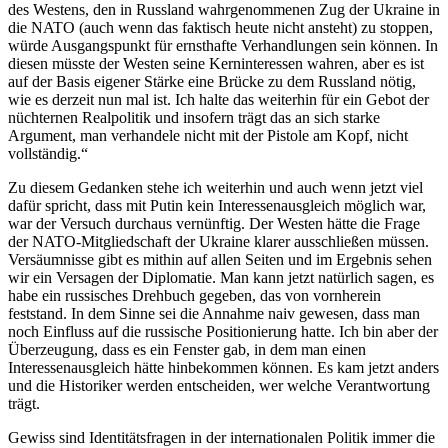
des Westens, den in Russland wahrgenommenen Zug der Ukraine in
die NATO (auch wenn das faktisch heute nicht ansteht) zu stoppen,
würde Ausgangspunkt für ernsthafte Verhandlungen sein können. In
diesen müsste der Westen seine Kerninteressen wahren, aber es ist
auf der Basis eigener Stärke eine Brücke zu dem Russland nötig,
wie es derzeit nun mal ist. Ich halte das weiterhin für ein Gebot der
nüchternen Realpolitik und insofern trägt das an sich starke
Argument, man verhandele nicht mit der Pistole am Kopf, nicht
vollständig.“
Zu diesem Gedanken stehe ich weiterhin und auch wenn jetzt viel
dafür spricht, dass mit Putin kein Interessenausgleich möglich war,
war der Versuch durchaus vernünftig. Der Westen hätte die Frage
der NATO-Mitgliedschaft der Ukraine klarer ausschließen müssen.
Versäumnisse gibt es mithin auf allen Seiten und im Ergebnis sehen
wir ein Versagen der Diplomatie. Man kann jetzt natürlich sagen, es
habe ein russisches Drehbuch gegeben, das von vornherein
feststand. In dem Sinne sei die Annahme naiv gewesen, dass man
noch Einfluss auf die russische Positionierung hatte. Ich bin aber der
Überzeugung, dass es ein Fenster gab, in dem man einen
Interessenausgleich hätte hinbekommen können. Es kam jetzt anders
und die Historiker werden entscheiden, wer welche Verantwortung
trägt.
Gewiss sind Identitätsfragen in der internationalen Politik immer die