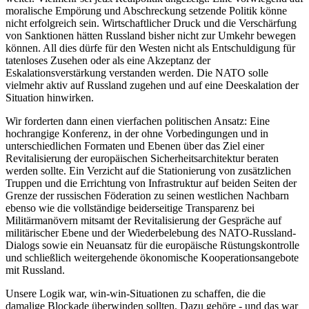
moralische Empörung und Abschreckung setzende Politik könne
nicht erfolgreich sein. Wirtschaftlicher Druck und die Verschärfung
von Sanktionen hätten Russland bisher nicht zur Umkehr bewegen
können. All dies dürfe für den Westen nicht als Entschuldigung für
tatenloses Zusehen oder als eine Akzeptanz der
Eskalationsverstärkung verstanden werden. Die NATO solle
vielmehr aktiv auf Russland zugehen und auf eine Deeskalation der
Situation hinwirken.
Wir forderten dann einen vierfachen politischen Ansatz: Eine
hochrangige Konferenz, in der ohne Vorbedingungen und in
unterschiedlichen Formaten und Ebenen über das Ziel einer
Revitalisierung der europäischen Sicherheitsarchitektur beraten
werden sollte. Ein Verzicht auf die Stationierung von zusätzlichen
Truppen und die Errichtung von Infrastruktur auf beiden Seiten der
Grenze der russischen Föderation zu seinen westlichen Nachbarn
ebenso wie die vollständige beiderseitige Transparenz bei
Militärmanövern mitsamt der Revitalisierung der Gespräche auf
militärischer Ebene und der Wiederbelebung des NATO-Russland-
Dialogs sowie ein Neuansatz für die europäische Rüstungskontrolle
und schließlich weitergehende ökonomische Kooperationsangebote
mit Russland.
Unsere Logik war, win-win-Situationen zu schaffen, die die
damalige Blockade überwinden sollten. Dazu gehöre - und das war