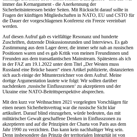
immer das Kernargument - die Anerkennung der
Sicherheitsinteressen beider Seiten. Mit Rücksicht darauf sollte in
Fragen der künftigen Mitgliedschaften in NATO, EU und CSTO für
die Dauer der vorgeschlagenen Konferenz ein Freeze vereinbart
werden.
Auf diesen Aufruf gab es vielfältige Resonanz und hunderte
Zuschriften, dutzende Diskussionsrunden und Interviews. Es gab
Zustimmung aus dem Lager derer, die immer sehr nah an russischen
Positionen waren und es gab Kritik von meinen Freundinnen und
Freunden aus dem transatlantischen Mainstream. Spätestens als ich
in der FAZ am 19.1.2022 unter dem Titel „Der Westen muss
Russland eine Brücke bauen“ einen Artikel publizierte, distanzierten
sich auch einige der Mitunterzeichner von dem Aufruf. Meine
dortige Argumentation lautete wie folgt: Wir sollten darüber
nachdenken ‚russische Einflusszonen‘ zu akzeptieren und der
Ukraine eine NATO-Beitrittsperspektive absprechen.
Mit den kurz vor Weihnachten 2021 vorgelegten Vorschlägen für
einen neuen Sicherheitsvertrag war die russische Sicht klar
artikuliert. Darauf blind einzugehen, würde bedeuten, das mit
militärischer Gewalt geschaffene Denken in Einflusszonen zu
akzeptieren und auf die Prinzipien der Charta von Paris aus dem
Jahr 1990 zu verzichten. Das kann kein nachhaltiger Weg sein.
Denn insbesondere das Prinzip der territorialen Integrität ist von