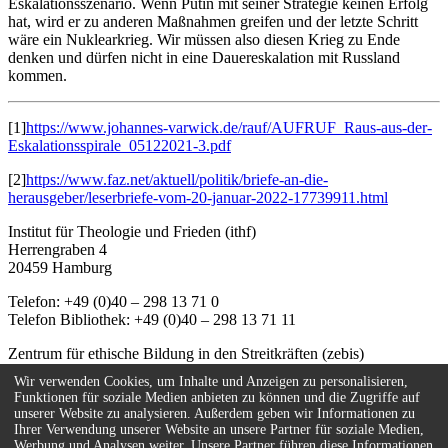
Eskalationsszenario. Wenn Putin mit seiner Strategie keinen Erfolg
hat, wird er zu anderen Maßnahmen greifen und der letzte Schritt
wäre ein Nuklearkrieg. Wir müssen also diesen Krieg zu Ende
denken und dürfen nicht in eine Dauereskalation mit Russland
kommen.
[1]
https://www.johannes-varwick.de/rauf/AUFRUF_Raus-aus-der-
Eskalationsspirale_05122021-3.pdf
[2]
https://www.faz.net/aktuell/politik/briefe-an-die-
herausgeber/leserbriefe-vom-20-januar-2022-17739911.html
Institut für Theologie und Frieden (ithf)
Herrengraben 4
20459 Hamburg
Telefon: +49 (0)40 – 298 13 71 0
Telefon Bibliothek: +49 (0)40 – 298 13 71 11
Zentrum für ethische Bildung in den Streitkräften (zebis)
Herrengraben 4
Wir verwenden Cookies, um Inhalte und Anzeigen zu personalisieren,
20459 Hamburg
Funktionen für soziale Medien anbieten zu können und die Zugriffe auf
unserer Website zu analysieren. Außerdem geben wir Informationen zu
Telefon: +49 (0)40 – 67 08 59 - 55
Ihrer Verwendung unserer Website an unsere Partner für soziale Medien,
E-Mail:
info(at)zebis.eu
Werbung und Analysen weiter. Unsere Partner führen diese Informationen