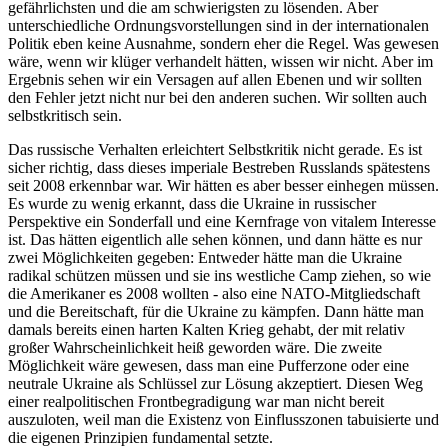
gefährlichsten und die am schwierigsten zu lösenden. Aber
unterschiedliche Ordnungsvorstellungen sind in der internationalen
Politik eben keine Ausnahme, sondern eher die Regel. Was gewesen
wäre, wenn wir klüger verhandelt hätten, wissen wir nicht. Aber im
Ergebnis sehen wir ein Versagen auf allen Ebenen und wir sollten
den Fehler jetzt nicht nur bei den anderen suchen. Wir sollten auch
selbstkritisch sein.
Das russische Verhalten erleichtert Selbstkritik nicht gerade. Es ist
sicher richtig, dass dieses imperiale Bestreben Russlands spätestens
seit 2008 erkennbar war. Wir hätten es aber besser einhegen müssen.
Es wurde zu wenig erkannt, dass die Ukraine in russischer
Perspektive ein Sonderfall und eine Kernfrage von vitalem Interesse
ist. Das hätten eigentlich alle sehen können, und dann hätte es nur
zwei Möglichkeiten gegeben: Entweder hätte man die Ukraine
radikal schützen müssen und sie ins westliche Camp ziehen, so wie
die Amerikaner es 2008 wollten - also eine NATO-Mitgliedschaft
und die Bereitschaft, für die Ukraine zu kämpfen. Dann hätte man
damals bereits einen harten Kalten Krieg gehabt, der mit relativ
großer Wahrscheinlichkeit heiß geworden wäre. Die zweite
Möglichkeit wäre gewesen, dass man eine Pufferzone oder eine
neutrale Ukraine als Schlüssel zur Lösung akzeptiert. Diesen Weg
einer realpolitischen Frontbegradigung war man nicht bereit
auszuloten, weil man die Existenz von Einflusszonen tabuisierte und
die eigenen Prinzipien fundamental setzte.