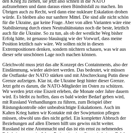
den Krieg zu ziehen, sie jetzt also schnell in die NATO
aufzunehmen und dann daraus einen Bündnisfall zu machen. Im
Übrigen auch zu Recht, weil dann eine nukleare Eskalation drohen
würde. Es bleiben also nur sanftere Mittel. Die sind alle nicht schön
für die Ukraine, gar keine Frage. Aber von allen Varianten wäre eine
Stabilisierung durch einen Neutralitätsstatus noch die beste, letztlich
auch für die Ukraine. So zu tun, als ob der westliche Weg bisher
Erfolg hätte, ist genauso blauäugig wie der Vorwurf, dass meine
Position letztlich naiv wäre. Wir sollten nicht in diesen
Extrempositionen denken, sondern nüchtern schauen, was wir aus
dieser sehr unschönen Lage noch machen können.
Gleichwohl muss jetzt das alte Konzept des Containments, also der
Eindämmung, wieder aktiviert werden. Das bedeutet, wir müssen
die Ostflanke der NATO stärken und mit Abschreckung Putin diese
Grenze aufzeigen. Klar ist, die Ukraine liegt hinter dieser Grenze.
Jetzt geht es darum, die NATO-Mitglieder im Osten zu schützen.
Wir werden jetzt eine Eiszeit erleben, die Monate oder Jahre dauern
wird. Es bleibt zu hoffen, dass es bald wieder Bedarf geben wird,
mit Russland Verhandlungen zu führen, zum Beispiel über
Rüstungskontrolle oder unbeabsichtigte Eskalationen. Auch im
Kalten Krieg hatten wir Kontakte mit der Sowjetunion pflegen
müssen, obwohl uns dies nicht gefiel. Ein kompletter Abbruch der
Beziehungen auf allen Ebenen hilft uns gewiss nicht weiter.
Russland ist eine Atommacht und das ist ein ernst zu nehmendes