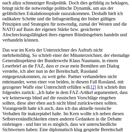
nach allzu schmutziger Realpolitik. Doch dies gefühlig zu beklagen,
bringt nicht die notwendige politische Dynamik, um aus der
gefährlichen Eskalationsspirale rauszukommen. Deshalb hielt ich
radikalere Schritte und die Infragestellung der bisher gültigen
Prinzipien und Strategien für notwendig, zumal der Westen und die
NATO auf Basis der eigenen Stärke bzw. gesicherter
Abschreckungsfähigkeit ihres eigenen Bündnisgebiets handeln und
verhandeln können.
Das war im Kreis der Unterzeichner des Aufrufs nicht
mehrheitsfähig. So schrieb einer der Mitunterzeichner, der ehemalige
Generalinspekteur der Bundeswehr Klaus Naumann, in einem
Leserbrief an die FAZ, dass er zwar mein Bemühen um Dialog
verstehe, ich aber nun in der Bereitschaft, Russland
entgegenzukommen, zu weit gehe. Partner verhandelten nicht
miteinander, wenn einer von beiden, in diesem Fall Russland, mit
gezogener Waffe eine Unterschrift erfüllen will.
[2]
Ich schrieb ihm
folgendes zurück: „Ich habe in dem FAZ-Artikel argumentiert, dass
wir keineswegs blind auf die russischen Vorschläge eingehen
sollten, diese aber eben auch nicht blind zurückweisen sollten.
Vorangestellt hatte ich auch, dass ich das aktuelle russische
Verhalten für inakzeptabel halte. Im Kern wollte ich neben diesen
Selbstverständlichkeiten einen anderen Gedanken in die Debatte
einbringen - und hier ist es möglich, dass wir unterschiedliche
Sichtweisen haben: Eine diplomatisch klug gespielte Bereitschaft