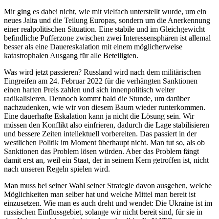
Mir ging es dabei nicht, wie mit vielfach unterstellt wurde, um ein
neues Jalta und die Teilung Europas, sondern um die Anerkennung
einer realpolitischen Situation. Eine stabile und im Gleichgewicht
befindliche Pufferzone zwischen zwei Interessensphären ist allemal
besser als eine Dauereskalation mit einem möglicherweise
katastrophalen Ausgang für alle Beteiligten.
Was wird jetzt passieren? Russland wird nach dem militärischen
Eingreifen am 24. Februar 2022 für die verhängten Sanktionen
einen harten Preis zahlen und sich innenpolitisch weiter
radikalisieren. Dennoch kommt bald die Stunde, um darüber
nachzudenken, wie wir von diesem Baum wieder runterkommen.
Eine dauerhafte Eskalation kann ja nicht die Lösung sein. Wir
müssen den Konflikt also einfrieren, dadurch die Lage stabilisieren
und bessere Zeiten intellektuell vorbereiten. Das passiert in der
westlichen Politik im Moment überhaupt nicht. Man tut so, als ob
Sanktionen das Problem lösen würden. Aber das Problem fängt
damit erst an, weil ein Staat, der in seinem Kern getroffen ist, nicht
nach unseren Regeln spielen wird.
Man muss bei seiner Wahl seiner Strategie davon ausgehen, welche
Möglichkeiten man selber hat und welche Mittel man bereit ist
einzusetzen. Wie man es auch dreht und wendet: Die Ukraine ist im
russischen Einflussgebiet, solange wir nicht bereit sind, für sie in