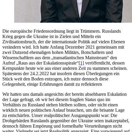
Die europäische Friedensordnung liegt in Trümmern. Russlands
Krieg gegen die Ukraine ist in Zielen und Mitteln ein
Zivilisationsbruch, der die internationale Politik auf vielen Ebenen
verändern wird. Ich hatte Anfang Dezember 2021 gemeinsam mit
zwei Dutzend ehemaligen hohen Militärs, Botschaftern und
Wissenschaftlern aus dem „transatlantischen Mainstream“ den
Aufruf „Raus aus der Eskalationsspirale“
[1]
veröffentlicht, dessen
Kernpunkte heute wie aus einer anderen Zeit zu stammen scheinen.
Spätestens der 24.2.2022 hat insofern diesen Überlegungen ein
Stück weit den Boden entzogen, ich nutze dennoch diese
Gelegenheit, einige Erfahrungen damit zu reflektieren
Wir hatten uns damals angesichts der bereits absehbaren Eskalation
der Lage gefragt, ob wir bei diesem fragilen Status quo im
Verhältnis zu Russland stehen bleiben sollten, oder nicht einen
wirklich neuen politischen Anlauf brauchen, um die brisante Lage
zu entschärfen. Unser realpolitischer Ausgangspunkt war: Die
Drohgebärden Russlands gegenüber der Ukraine seien inakzeptabel,
dennoch führen Empörung und formelhafte Verurteilungen nicht
weiter. Vielmehr sei jetzt Realpolitik angezeigt. Eine vorwiegend auf