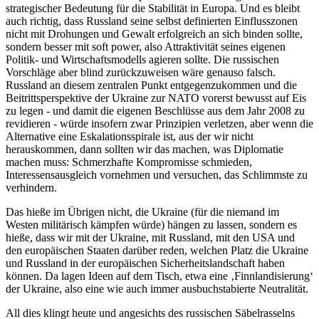
strategischer Bedeutung für die Stabilität in Europa. Und es bleibt
auch richtig, dass Russland seine selbst definierten Einflusszonen
nicht mit Drohungen und Gewalt erfolgreich an sich binden sollte,
sondern besser mit soft power, also Attraktivität seines eigenen
Politik- und Wirtschaftsmodells agieren sollte. Die russischen
Vorschläge aber blind zurückzuweisen wäre genauso falsch.
Russland an diesem zentralen Punkt entgegenzukommen und die
Beitrittsperspektive der Ukraine zur NATO vorerst bewusst auf Eis
zu legen - und damit die eigenen Beschlüsse aus dem Jahr 2008 zu
revidieren - würde insofern zwar Prinzipien verletzen, aber wenn die
Alternative eine Eskalationsspirale ist, aus der wir nicht
herauskommen, dann sollten wir das machen, was Diplomatie
machen muss: Schmerzhafte Kompromisse schmieden,
Interessensausgleich vornehmen und versuchen, das Schlimmste zu
verhindern.
Das hieße im Übrigen nicht, die Ukraine (für die niemand im
Westen militärisch kämpfen würde) hängen zu lassen, sondern es
hieße, dass wir mit der Ukraine, mit Russland, mit den USA und
den europäischen Staaten darüber reden, welchen Platz die Ukraine
und Russland in der europäischen Sicherheitslandschaft haben
können. Da lagen Ideen auf dem Tisch, etwa eine ‚Finnlandisierung‘
der Ukraine, also eine wie auch immer ausbuchstabierte Neutralität.
All dies klingt heute und angesichts des russischen Säbelrasselns