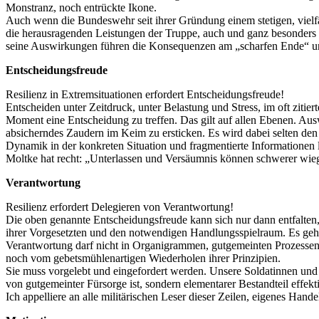
Monstranz, noch entrückte Ikone.
Auch wenn die Bundeswehr seit ihrer Gründung einem stetigen, vielfä
die herausragenden Leistungen der Truppe, auch und ganz besonders in
seine Auswirkungen führen die Konsequenzen am „scharfen Ende“ unse
Entscheidungsfreude
Resilienz in Extremsituationen erfordert Entscheidungsfreude!
Entscheiden unter Zeitdruck, unter Belastung und Stress, im oft zitie
Moment eine Entscheidung zu treffen. Das gilt auf allen Ebenen. Au
absicherndes Zaudern im Keim zu ersticken. Es wird dabei selten den
Dynamik in der konkreten Situation und fragmentierte Informationen l
Moltke hat recht: „Unterlassen und Versäumnis können schwerer wiege
Verantwortung
Resilienz erfordert Delegieren von Verantwortung!
Die oben genannte Entscheidungsfreude kann sich nur dann entfalten
ihrer Vorgesetzten und den notwendigen Handlungsspielraum. Es ge
Verantwortung darf nicht in Organigrammen, gutgemeinten Prozessen, ze
noch vom gebetsmühlenartigen Wiederholen ihrer Prinzipien.
Sie muss vorgelebt und eingefordert werden. Unsere Soldatinnen und 
von gutgemeinter Fürsorge ist, sondern elementarer Bestandteil effe
Ich appelliere an alle militärischen Leser dieser Zeilen, eigenes Han