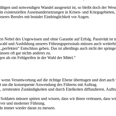
ltigen und notwendigen Wandel ausgesetzt ist, so bleibt doch der Wes
 existenziellen Auseinandersetzungen in Krisen- und Kriegsgebieten, s
res Berufes mit brutaler Eindringlichkeit vor Augen.
rten Nebel des Ungewissen und ohne Garantie auf Erfolg. Passivität ist
swahl und Ausbildung unseres Führungspersonals müssen auch weiterhin
 „perfekten“ Entschluss geben. Das ist allerdings auch nicht der spr
assen oft gar nichts anderes zu.
n als ein Fehlgreifen in der Wahl der Mittel.“
, wenn Verantwortung auf die richtige Ebene übertragen und dort auc
ht um die konsequente Anwendung des Führens mit Auftrag.
rstreuten Zuständigkeiten und durch Eitelkeiten diffundieren. Auftrags
Soldaten müssen spüren und wissen, dass wir ihnen vertrauen, dass wir
ktiver und moderner Führung.
deln immer wieder daran zu messen.