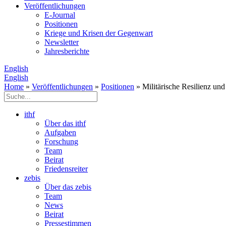
Veröffentlichungen
E­-Journal
Positionen
Kriege und Krisen der Gegenwart
Newsletter
Jahresberichte
English
English
Home
»
Veröffentlichungen
»
Positionen
» Militärische Resilienz un
ithf
Über das ithf
Aufgaben
Forschung
Team
Beirat
Friedensreiter
zebis
Über das zebis
Team
News
Beirat
Pressestimmen