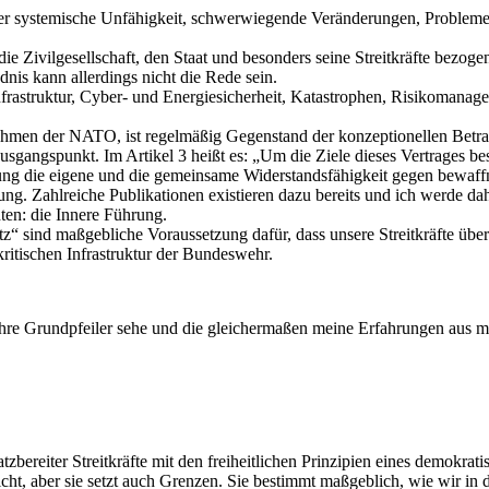
der systemische Unfähigkeit, schwerwiegende Veränderungen, Probleme
e Zivilgesellschaft, den Staat und besonders seine Streitkräfte bezog
dnis kann allerdings nicht die Rede sein.
Infrastruktur, Cyber- und Energiesicherheit, Katastrophen, Risikomanag
Rahmen der NATO, ist regelmäßig Gegenstand der konzeptionellen Betra
sgangspunkt. Im Artikel 3 heißt es: „Um die Ziele dieses Vertrages be
ung die eigene und die gemeinsame Widerstandsfähigkeit gegen bewaffn
ckung. Zahlreiche Publikationen existieren dazu bereits und ich werde da
ten: die Innere Führung.
sind maßgebliche Voraussetzung dafür, dass unsere Streitkräfte überhaup
ritischen Infrastruktur der Bundeswehr.
 ihre Grundpfeiler sehe und die gleichermaßen meine Erfahrungen aus meh
zbereiter Streitkräfte mit den freiheitlichen Prinzipien eines demokrat
cht, aber sie setzt auch Grenzen. Sie bestimmt maßgeblich, wie wir in 