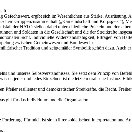
haft!
uhig Gefechtswert, ergibt sich im Wesentlichen aus Stärke, Ausrüstung,
zifischem Gruppenzusammenhalt („Kameradschaft und Korpsgeist“), Men
all der NATO stellen dabei unterschiedliche Pole ein und derselben L
atinnen und Soldaten in die Gesellschaft und die der Streitkräfte insges
 emotionalen Sicht. Individuelle Widerstandsfähigkeit, Ertragen von H
kkoppelung zwischen Gemeinwesen und Bundeswehr.
ilitärischer Tradition und zeitgemäßer Symbolik gehört dazu. Auch er
elns und unseres Selbstverständnisses. Sie setzt dem Prinzip von Bef
ewissen jeder und jedes Einzelnen ist die letzte moralische Instanz. E
n Pfeiler resilienter und demokratischer Streitkräfte, die Recht, Freihe
s gilt für das Individuum und die Organisation.
te Forderung. Für mich ist sie in ihrer soldatischen Interpretation und
ig.