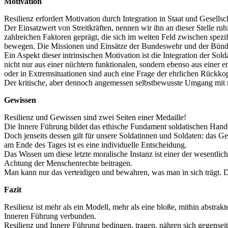
Motivation
Resilienz erfordert Motivation durch Integration in Staat und Gesellsc
Der Einsatzwert von Streitkräften, nennen wir ihn an dieser Stelle r
zahlreichen Faktoren geprägt, die sich im weiten Feld zwischen spe
bewegen. Die Missionen und Einsätze der Bundeswehr und der Bündnisf
Ein Aspekt dieser intrinsischen Motivation ist die Integration der Sold
nicht nur aus einer nüchtern funktionalen, sondern ebenso aus einer
oder in Extremsituationen sind auch eine Frage der ehrlichen Rüc
Der kritische, aber dennoch angemessen selbstbewusste Umgang mit m
Gewissen
Resilienz und Gewissen sind zwei Seiten einer Medaille!
Die Innere Führung bildet das ethische Fundament soldatischen Hand
Doch jenseits dessen gilt für unsere Soldatinnen und Soldaten: das G
am Ende des Tages ist es eine individuelle Entscheidung.
Das Wissen um diese letzte moralische Instanz ist einer der wesentliche
Achtung der Menschenrechte beitragen.
Man kann nur das verteidigen und bewahren, was man in sich trägt. Da
Fazit
Resilienz ist mehr als ein Modell, mehr als eine bloße, mithin abstrak
Inneren Führung verbunden.
Resilienz und Innere Führung bedingen, tragen, nähren sich gegenseit