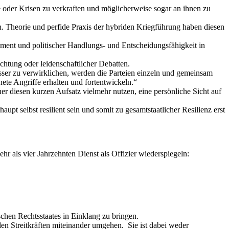
 oder Krisen zu verkraften und möglicherweise sogar an ihnen zu
en. Theorie und perfide Praxis der hybriden Kriegführung haben diesen
ement und politischer Handlungs- und Entscheidungsfähigkeit in
chtung oder leidenschaftlicher Debatten.
sser zu verwirklichen, werden die Parteien einzeln und gemeinsam
ete Angriffe erhalten und fortentwickeln.“
her diesen kurzen Aufsatz vielmehr nutzen, eine persönliche Sicht auf
t selbst resilient sein und somit zu gesamtstaatlicher Resilienz erst
r als vier Jahrzehnten Dienst als Offizier wiederspiegeln:
ischen Rechtsstaates in Einklang zu bringen.
den Streitkräften miteinander umgehen. Sie ist dabei weder