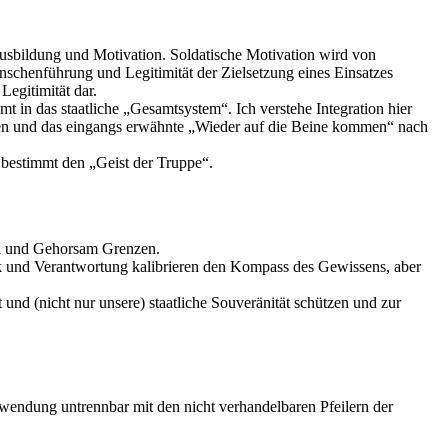
 Ausbildung und Motivation. Soldatische Motivation wird von
schenführung und Legitimität der Zielsetzung eines Einsatzes
egitimität dar.
amt in das staatliche „Gesamtsystem“. Ich verstehe Integration hier
ärten und das eingangs erwähnte „Wieder auf die Beine kommen“ nach
 bestimmt den „Geist der Truppe“.
ehl und Gehorsam Grenzen.
thik und Verantwortung kalibrieren den Kompass des Gewissens, aber
it und (nicht nur unsere) staatliche Souveränität schützen und zur
 Anwendung untrennbar mit den nicht verhandelbaren Pfeilern der