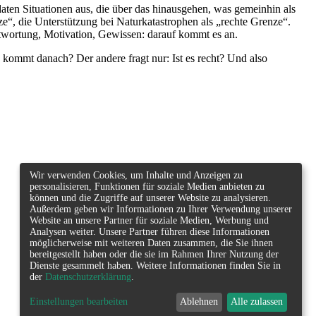
aten Situationen aus, die über das hinausgehen, was gemeinhin als
e“, die Unterstützung bei Naturkatastrophen als „rechte Grenze“.
antwortung, Motivation, Gewissen: darauf kommt es an.
s kommt danach? Der andere fragt nur: Ist es recht? Und also
Wir verwenden Cookies, um Inhalte und Anzeigen zu
personalisieren, Funktionen für soziale Medien anbieten zu
können und die Zugriffe auf unserer Website zu analysieren.
Außerdem geben wir Informationen zu Ihrer Verwendung unserer
Website an unsere Partner für soziale Medien, Werbung und
Analysen weiter. Unsere Partner führen diese Informationen
möglicherweise mit weiteren Daten zusammen, die Sie ihnen
bereitgestellt haben oder die sie im Rahmen Ihrer Nutzung der
Dienste gesammelt haben. Weitere Informationen finden Sie in
der
Datenschutzerklärung
.
Einstellungen bearbeiten
Ablehnen
Alle zulassen