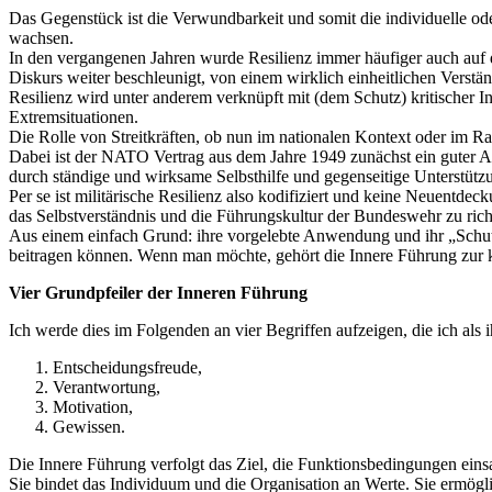
Das Gegenstück ist die Verwundbarkeit und somit die individuelle o
wachsen.
In den vergangenen Jahren wurde Resilienz immer häufiger auch auf di
Diskurs weiter beschleunigt, von einem wirklich einheitlichen Verstän
Resilienz wird unter anderem verknüpft mit (dem Schutz) kritischer 
Extremsituationen.
Die Rolle von Streitkräften, ob nun im nationalen Kontext oder im 
Dabei ist der NATO Vertrag aus dem Jahre 1949 zunächst ein guter Au
durch ständige und wirksame Selbsthilfe und gegenseitige Unterstütz
Per se ist militärische Resilienz also kodifiziert und keine Neuentde
das Selbstverständnis und die Führungskultur der Bundeswehr zu rich
Aus einem einfach Grund: ihre vorgelebte Anwendung und ihr „Schutz“ 
beitragen können. Wenn man möchte, gehört die Innere Führung zur k
Vier Grundpfeiler der Inneren Führung
Ich werde dies im Folgenden an vier Begriffen aufzeigen, die ich als
Entscheidungsfreude,
Verantwortung,
Motivation,
Gewissen.
Die Innere Führung verfolgt das Ziel, die Funktionsbedingungen einsat
Sie bindet das Individuum und die Organisation an Werte. Sie ermögli