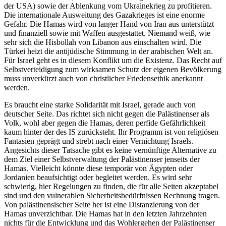
der USA) sowie der Ablenkung vom Ukrainekrieg zu profitieren.
Die internationale Ausweitung des Gazakrieges ist eine enorme
Gefahr. Die Hamas wird von langer Hand von Iran aus unterstützt
und finanziell sowie mit Waffen ausgestattet. Niemand weiß, wie
sehr sich die Hisbollah von Libanon aus einschalten wird. Die
Türkei heizt die antijüdische Stimmung in der arabischen Welt an.
Für Israel geht es in diesem Konflikt um die Existenz. Das Recht auf
Selbstverteidigung zum wirksamen Schutz der eigenen Bevölkerung
muss unverkürzt auch von christlicher Friedensethik anerkannt
werden.
Es braucht eine starke Solidarität mit Israel, gerade auch von
deutscher Seite. Das richtet sich nicht gegen die Palästinenser als
Volk, wohl aber gegen die Hamas, deren perfide Gefährlichkeit
kaum hinter der des IS zurücksteht. Ihr Programm ist von religiösen
Fantasien geprägt und strebt nach einer Vernichtung Israels.
Angesichts dieser Tatsache gibt es keine vernünftige Alternative zu
dem Ziel einer Selbstverwaltung der Palästinenser jenseits der
Hamas. Vielleicht könnte diese temporär von Ägypten oder
Jordanien beaufsichtigt oder begleitet werden. Es wird sehr
schwierig, hier Regelungen zu finden, die für alle Seiten akzeptabel
sind und den vulnerablen Sicherheitsbedürfnissen Rechnung tragen.
Von palästinensischer Seite her ist eine Distanzierung von der
Hamas unverzichtbar. Die Hamas hat in den letzten Jahrzehnten
nichts für die Entwicklung und das Wohlergehen der Palästinenser