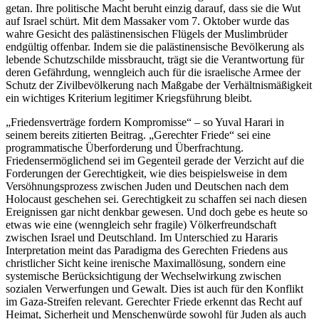
getan. Ihre politische Macht beruht einzig darauf, dass sie die Wut
auf Israel schürt. Mit dem Massaker vom 7. Oktober wurde das
wahre Gesicht des palästinensischen Flügels der Muslimbrüder
endgültig offenbar. Indem sie die palästinensische Bevölkerung als
lebende Schutzschilde missbraucht, trägt sie die Verantwortung für
deren Gefährdung, wenngleich auch für die israelische Armee der
Schutz der Zivilbevölkerung nach Maßgabe der Verhältnismäßigkeit
ein wichtiges Kriterium legitimer Kriegsführung bleibt.
„Friedensverträge fordern Kompromisse“ – so Yuval Harari in
seinem bereits zitierten Beitrag. „Gerechter Friede“ sei eine
programmatische Überforderung und Überfrachtung.
Friedensermöglichend sei im Gegenteil gerade der Verzicht auf die
Forderungen der Gerechtigkeit, wie dies beispielsweise in dem
Versöhnungsprozess zwischen Juden und Deutschen nach dem
Holocaust geschehen sei. Gerechtigkeit zu schaffen sei nach diesen
Ereignissen gar nicht denkbar gewesen. Und doch gebe es heute so
etwas wie eine (wenngleich sehr fragile) Völkerfreundschaft
zwischen Israel und Deutschland. Im Unterschied zu Hararis
Interpretation meint das Paradigma des Gerechten Friedens aus
christlicher Sicht keine irenische Maximallösung, sondern eine
systemische Berücksichtigung der Wechselwirkung zwischen
sozialen Verwerfungen und Gewalt. Dies ist auch für den Konflikt
im Gaza-Streifen relevant. Gerechter Friede erkennt das Recht auf
Heimat, Sicherheit und Menschenwürde sowohl für Juden als auch