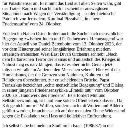
für Palästinenser an. Er nimmt das Leid auf allen Seiten wahr, gibt
der Trauer Raum und sucht auch in scheinbar ausweglosen
Situationen nach Wegen der Verständigung – so der lateinische
Patriarch von Jerusalem, Kardinal Pizzaballa, in einem
Friedensaufruf vom 24. Oktober.
Frieden im Nahen Osten fordert auch die Suche nach menschlicher
Begegnung zwischen Juden und Palästinensern. Herausragend war
hier der Appell von Daniel Barenboim vom 13. Oktober 2023, der
vor dem Hintergrund seiner langjährigen Erfahrung mit dem
israelisch-arabischen West-East Divan Orchestra schrieb: „Nach
dem barbarischen Terror der Hamas und anlässlich des Krieges in
Nahost mag es naiv klingen, das ist es aber nicht: Genau jetzt
müssen wir alle im Anderen den Menschen sehen.“ Hier wird ein
Humanismus, der die Grenzen von Nationen, Kulturen und
Religionen überschreitet, zur entscheidenden Brücke. Papst
Franziskus bezeichnet „echte menschliche Begegnung“ und Dialog
in seiner jüngsten Friedensenzyklika „Fratelli tutti“ vom Oktober
2020 als „Handwerk des Friedens“. Es erfordert Mut und
Selbstüberwindung, sich auf eine solche Offenheit einzulassen. Da
Kriege nicht nur mit Waffen, sondern auch mit Worten und Bildern
geführt werden, braucht es auch auf der mentalen Ebene Widerstand
gegen die Eskalation von Hass und kollektiver Entfremdung.
Ich selbst habe bei meinem Studium in Israel (1986/87) in der