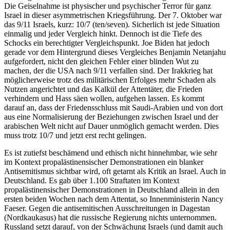
Die Geiselnahme ist physischer und psychischer Terror für ganz
Israel in dieser asymmetrischen Kriegsführung. Der 7. Oktober war
das 9/11 Israels, kurz: 10/7 (ten/seven). Sicherlich ist jede Situation
einmalig und jeder Vergleich hinkt. Dennoch ist die Tiefe des
Schocks ein berechtigter Vergleichspunkt. Joe Biden hat jedoch
gerade vor dem Hintergrund dieses Vergleiches Benjamin Netanjahu
aufgefordert, nicht den gleichen Fehler einer blinden Wut zu
machen, der die USA nach 9/11 verfallen sind. Der Irakkrieg hat
möglicherweise trotz des militärischen Erfolges mehr Schaden als
Nutzen angerichtet und das Kalkül der Attentäter, die Frieden
verhindern und Hass säen wollen, aufgehen lassen. Es kommt
darauf an, dass der Friedensschluss mit Saudi-Arabien und von dort
aus eine Normalisierung der Beziehungen zwischen Israel und der
arabischen Welt nicht auf Dauer unmöglich gemacht werden. Dies
muss trotz 10/7 und jetzt erst recht gelingen.
Es ist zutiefst beschämend und ethisch nicht hinnehmbar, wie sehr
im Kontext propalästinensischer Demonstrationen ein blanker
Antisemitismus sichtbar wird, oft getarnt als Kritik an Israel. Auch in
Deutschland. Es gab über 1.100 Straftaten im Kontext
propalästinensischer Demonstrationen in Deutschland allein in den
ersten beiden Wochen nach dem Attentat, so Innenministerin Nancy
Faeser. Gegen die antisemitischen Ausschreitungen in Dagestan
(Nordkaukasus) hat die russische Regierung nichts unternommen.
Russland setzt darauf, von der Schwächung Israels (und damit auch