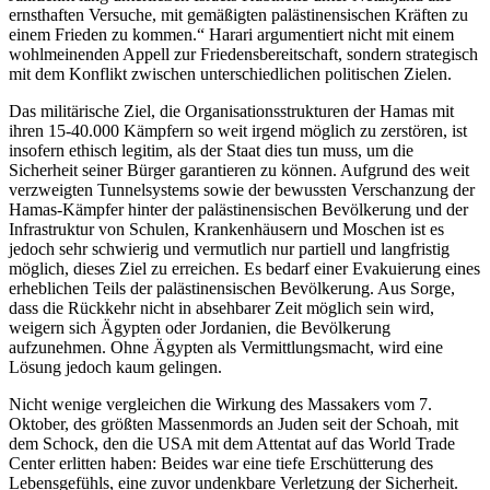
ernsthaften Versuche, mit gemäßigten palästinensischen Kräften zu
einem Frieden zu kommen.“ Harari argumentiert nicht mit einem
wohlmeinenden Appell zur Friedensbereitschaft, sondern strategisch
mit dem Konflikt zwischen unterschiedlichen politischen Zielen.
Das militärische Ziel, die Organisationsstrukturen der Hamas mit
ihren 15-40.000 Kämpfern so weit irgend möglich zu zerstören, ist
insofern ethisch legitim, als der Staat dies tun muss, um die
Sicherheit seiner Bürger garantieren zu können. Aufgrund des weit
verzweigten Tunnelsystems sowie der bewussten Verschanzung der
Hamas-Kämpfer hinter der palästinensischen Bevölkerung und der
Infrastruktur von Schulen, Krankenhäusern und Moschen ist es
jedoch sehr schwierig und vermutlich nur partiell und langfristig
möglich, dieses Ziel zu erreichen. Es bedarf einer Evakuierung eines
erheblichen Teils der palästinensischen Bevölkerung. Aus Sorge,
dass die Rückkehr nicht in absehbarer Zeit möglich sein wird,
weigern sich Ägypten oder Jordanien, die Bevölkerung
aufzunehmen. Ohne Ägypten als Vermittlungsmacht, wird eine
Lösung jedoch kaum gelingen.
Nicht wenige vergleichen die Wirkung des Massakers vom 7.
Oktober, des größten Massenmords an Juden seit der Schoah, mit
dem Schock, den die USA mit dem Attentat auf das World Trade
Center erlitten haben: Beides war eine tiefe Erschütterung des
Lebensgefühls, eine zuvor undenkbare Verletzung der Sicherheit.