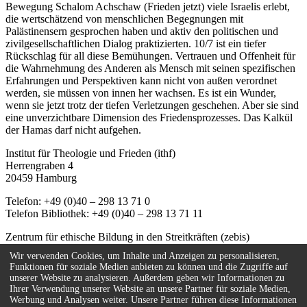
Bewegung Schalom Achschaw (Frieden jetzt) viele Israelis erlebt,
die wertschätzend von menschlichen Begegnungen mit
Palästinensern gesprochen haben und aktiv den politischen und
zivilgesellschaftlichen Dialog praktizierten. 10/7 ist ein tiefer
Rückschlag für all diese Bemühungen. Vertrauen und Offenheit für
die Wahrnehmung des Anderen als Mensch mit seinen spezifischen
Erfahrungen und Perspektiven kann nicht von außen verordnet
werden, sie müssen von innen her wachsen. Es ist ein Wunder,
wenn sie jetzt trotz der tiefen Verletzungen geschehen. Aber sie sind
eine unverzichtbare Dimension des Friedensprozesses. Das Kalkül
der Hamas darf nicht aufgehen.
Institut für Theologie und Frieden (ithf)
Herrengraben 4
20459 Hamburg
Telefon: +49 (0)40 – 298 13 71 0
Telefon Bibliothek: +49 (0)40 – 298 13 71 11
Zentrum für ethische Bildung in den Streitkräften (zebis)
Herrengraben 4
Wir verwenden Cookies, um Inhalte und Anzeigen zu personalisieren,
20459 Hamburg
Funktionen für soziale Medien anbieten zu können und die Zugriffe auf
unserer Website zu analysieren. Außerdem geben wir Informationen zu
Telefon: +49 (0)40 – 67 08 59 - 55
Ihrer Verwendung unserer Website an unsere Partner für soziale Medien,
E-Mail:
info(at)zebis.eu
Werbung und Analysen weiter. Unsere Partner führen diese Informationen