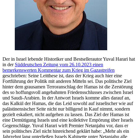
Der in Israel lebende Historiker und Bestsellerautor Yuval Harari hat
in der
Süddeutschen Zeitung vom 26.10.2023 einen
bemerkenswerten Kommentar zum Krieg im Gazastreifen
geschrieben: Seine Leitthese ist, dass der Krieg auch hier eine
Fortführung der Politik mit anderen Mitteln sei. Das politische Ziel
hinter dem grausamen Terroranschlag der Hamas ist die Zerstörung
des so hoffungsvoll angebahnten Friedensschlusses zwischen Israel
und Saudi-Arabien. In der Antwort Israels komme alles darauf an,
das Kalkül der Hamas, die das Leid sowohl auf israelischer wie auf
palästinensischer Seite nicht nur billigend in Kauf nimmt, sondern
gezielt eskaliert, nicht aufgehen zu lassen. Das Ziel der Hamas ist
eine Demütigung Israels und eine kollektive Empörung über Israels
Gegenschläge. Yuval Harari wirft Premier Netanjahu vor, dass er
sein politisches Ziel nicht hinreichend geklärt habe: „Mehr als ein
Jahrzehnt lang unterließen Israels Kabinette unter Netanjahu alle