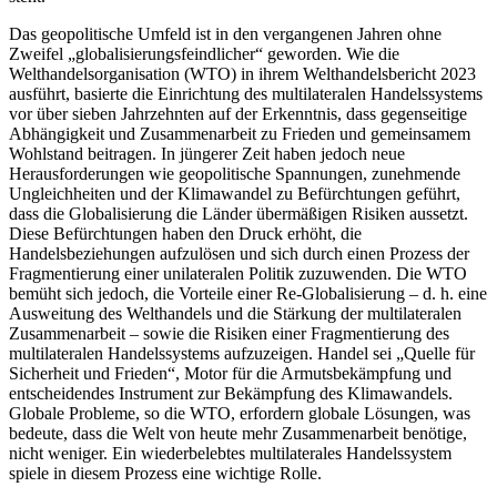
Das geopolitische Umfeld ist in den vergangenen Jahren ohne
Zweifel „globalisierungsfeindlicher“ geworden. Wie die
Welthandelsorganisation (WTO) in ihrem Welthandelsbericht 2023
ausführt, basierte die Einrichtung des multilateralen Handelssystems
vor über sieben Jahrzehnten auf der Erkenntnis, dass gegenseitige
Abhängigkeit und Zusammenarbeit zu Frieden und gemeinsamem
Wohlstand beitragen. In jüngerer Zeit haben jedoch neue
Herausforderungen wie geopolitische Spannungen, zunehmende
Ungleichheiten und der Klimawandel zu Befürchtungen geführt,
dass die Globalisierung die Länder übermäßigen Risiken aussetzt.
Diese Befürchtungen haben den Druck erhöht, die
Handelsbeziehungen aufzulösen und sich durch einen Prozess der
Fragmentierung einer unilateralen Politik zuzuwenden. Die WTO
bemüht sich jedoch, die Vorteile einer Re-Globalisierung – d. h. eine
Ausweitung des Welthandels und die Stärkung der multilateralen
Zusammenarbeit – sowie die Risiken einer Fragmentierung des
multilateralen Handelssystems aufzuzeigen. Handel sei „Quelle für
Sicherheit und Frieden“, Motor für die Armutsbekämpfung und
entscheidendes Instrument zur Bekämpfung des Klimawandels.
Globale Probleme, so die WTO, erfordern globale Lösungen, was
bedeute, dass die Welt von heute mehr Zusammenarbeit benötige,
nicht weniger. Ein wiederbelebtes multilaterales Handelssystem
spiele in diesem Prozess eine wichtige Rolle.