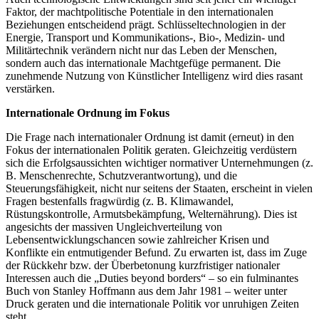
Faktor, der machtpolitische Potentiale in den internationalen
Beziehungen entscheidend prägt. Schlüsseltechnologien in der
Energie, Transport und Kommunikations-, Bio-, Medizin- und
Militärtechnik verändern nicht nur das Leben der Menschen,
sondern auch das internationale Machtgefüge permanent. Die
zunehmende Nutzung von Künstlicher Intelligenz wird dies rasant
verstärken.
Internationale Ordnung im Fokus
Die Frage nach internationaler Ordnung ist damit (erneut) in den
Fokus der internationalen Politik geraten. Gleichzeitig verdüstern
sich die Erfolgsaussichten wichtiger normativer Unternehmungen (z.
B. Menschenrechte, Schutzverantwortung), und die
Steuerungsfähigkeit, nicht nur seitens der Staaten, erscheint in vielen
Fragen bestenfalls fragwürdig (z. B. Klimawandel,
Rüstungskontrolle, Armutsbekämpfung, Welternährung). Dies ist
angesichts der massiven Ungleichverteilung von
Lebensentwicklungschancen sowie zahlreicher Krisen und
Konflikte ein entmutigender Befund. Zu erwarten ist, dass im Zuge
der Rückkehr bzw. der Überbetonung kurzfristiger nationaler
Interessen auch die „Duties beyond borders“ – so ein fulminantes
Buch von Stanley Hoffmann aus dem Jahr 1981 – weiter unter
Druck geraten und die internationale Politik vor unruhigen Zeiten
steht.