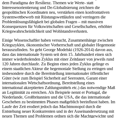
dem Paradigma der Resilienz. Themen wie Werte- statt
Interessenorientierung und De-Globalisierung zeichnen die
geopolitischen Koordinaten neu, verstärken einen konfrontativen
Systemwettbewerb mit Rüstungswettläufen und verringern die
Problemlösungsfähigkeit bei globalen Fragen – mit massiven
Konsequenzen für Volkswirtschaften und Gesellschaften, erhöhter
Kriegswahrscheinlichkeit und Wohlstandsverlusten.
Einige Wissenschaftler haben versucht, Zusammenhänge zwischen
Kriegszyklen, ökonomischer Vorherrschaft und globaler Hegemonie
herauszufinden. So geht George Modelski (1926-2014) davon aus,
dass das internationale System seit dem 15. Jahrhundert einen sich
immer wiederholenden Zyklus mit einer Zeitdauer von jeweils rund
120 Jahren durchlaufe. Zu Beginn eines jeden Zyklus gelinge es
einem staatlichen Akteur die hegemoniale Stellung zu erringen und
insbesondere durch die Bereitstellung internationaler öffentlicher
Güter (wie zum Beispiel Sicherheit auf Seerouten, Garant einer
internationalen Wirtschaftsordnung, Bereitstellung eines
international akzeptierten Zahlungsmittels etc.) das notwendige Maß
an Legitimität zu erreichen. Als Beispiele nennt er Portugal, die
Niederlande, Großbritannien und die USA, die das internationale
Geschehen zu bestimmten Phasen maßgeblich beeinflusst haben. Im
Laufe der Zeit erodiert jedoch das Machtmonopol durch die
Entstehung neuer Konkurrenten und in der Auseinandersetzung mit
neuen Themen und Problemen ordnen sich die Machtgewichte und