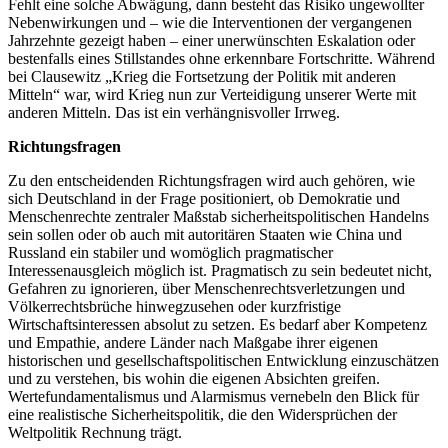
Fehlt eine solche Abwägung, dann besteht das Risiko ungewollter
Nebenwirkungen und – wie die Interventionen der vergangenen
Jahrzehnte gezeigt haben – einer unerwünschten Eskalation oder
bestenfalls eines Stillstandes ohne erkennbare Fortschritte. Während
bei Clausewitz „Krieg die Fortsetzung der Politik mit anderen
Mitteln“ war, wird Krieg nun zur Verteidigung unserer Werte mit
anderen Mitteln. Das ist ein verhängnisvoller Irrweg.
Richtungsfragen
Zu den entscheidenden Richtungsfragen wird auch gehören, wie
sich Deutschland in der Frage positioniert, ob Demokratie und
Menschenrechte zentraler Maßstab sicherheitspolitischen Handelns
sein sollen oder ob auch mit autoritären Staaten wie China und
Russland ein stabiler und womöglich pragmatischer
Interessenausgleich möglich ist. Pragmatisch zu sein bedeutet nicht,
Gefahren zu ignorieren, über Menschenrechtsverletzungen und
Völkerrechtsbrüche hinwegzusehen oder kurzfristige
Wirtschaftsinteressen absolut zu setzen. Es bedarf aber Kompetenz
und Empathie, andere Länder nach Maßgabe ihrer eigenen
historischen und gesellschaftspolitischen Entwicklung einzuschätzen
und zu verstehen, bis wohin die eigenen Absichten greifen.
Wertefundamentalismus und Alarmismus vernebeln den Blick für
eine realistische Sicherheitspolitik, die den Widersprüchen der
Weltpolitik Rechnung trägt.