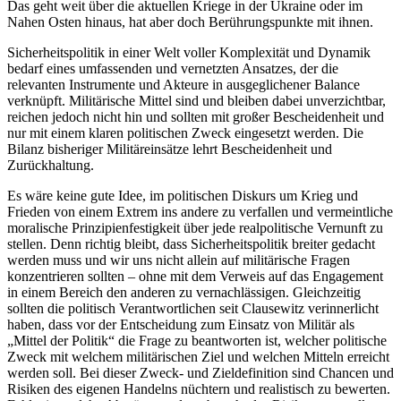
Das geht weit über die aktuellen Kriege in der Ukraine oder im
Nahen Osten hinaus, hat aber doch Berührungspunkte mit ihnen.
Sicherheitspolitik in einer Welt voller Komplexität und Dynamik
bedarf eines umfassenden und vernetzten Ansatzes, der die
relevanten Instrumente und Akteure in ausgeglichener Balance
verknüpft. Militärische Mittel sind und bleiben dabei unverzichtbar,
reichen jedoch nicht hin und sollten mit großer Bescheidenheit und
nur mit einem klaren politischen Zweck eingesetzt werden. Die
Bilanz bisheriger Militäreinsätze lehrt Bescheidenheit und
Zurückhaltung.
Es wäre keine gute Idee, im politischen Diskurs um Krieg und
Frieden von einem Extrem ins andere zu verfallen und vermeintliche
moralische Prinzipienfestigkeit über jede realpolitische Vernunft zu
stellen. Denn richtig bleibt, dass Sicherheitspolitik breiter gedacht
werden muss und wir uns nicht allein auf militärische Fragen
konzentrieren sollten – ohne mit dem Verweis auf das Engagement
in einem Bereich den anderen zu vernachlässigen. Gleichzeitig
sollten die politisch Verantwortlichen seit Clausewitz verinnerlicht
haben, dass vor der Entscheidung zum Einsatz von Militär als
„Mittel der Politik“ die Frage zu beantworten ist, welcher politische
Zweck mit welchem militärischen Ziel und welchen Mitteln erreicht
werden soll. Bei dieser Zweck- und Zieldefinition sind Chancen und
Risiken des eigenen Handelns nüchtern und realistisch zu bewerten.