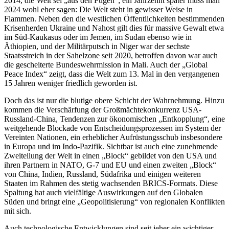
2014, die Welt sei „aus den Fugen“; ein Jahrzehnt später muss man
2024 wohl eher sagen: Die Welt steht in gewisser Weise in
Flammen. Neben den die westlichen Öffentlichkeiten bestimmenden
Krisenherden Ukraine und Nahost gilt dies für massive Gewalt etwa
im Süd-Kaukasus oder im Jemen, im Sudan ebenso wie in
Äthiopien, und der Militärputsch in Niger war der sechste
Staatsstreich in der Sahelzone seit 2020, betroffen davon war auch
die gescheiterte Bundeswehrmission in Mali. Auch der „Global
Peace Index“ zeigt, dass die Welt zum 13. Mal in den vergangenen
15 Jahren weniger friedlich geworden ist.
Doch das ist nur die blutige obere Schicht der Wahrnehmung. Hinzu
kommen die Verschärfung der Großmächtekonkurrenz USA-
Russland-China, Tendenzen zur ökonomischen „Entkopplung“, eine
weitgehende Blockade von Entscheidungsprozessen im System der
Vereinten Nationen, ein erheblicher Aufrüstungsschub insbesondere
in Europa und im Indo-Pazifik. Sichtbar ist auch eine zunehmende
Zweiteilung der Welt in einen „Block“ gebildet von den USA und
ihren Partnern in NATO, G-7 und EU und einen zweiten „Block“
von China, Indien, Russland, Südafrika und einigen weiteren
Staaten im Rahmen des stetig wachsenden BRICS-Formats. Diese
Spaltung hat auch vielfältige Auswirkungen auf den Globalen
Süden und bringt eine „Geopolitisierung“ von regionalen Konflikten
mit sich.
Auch technologische Entwicklungen sind seit jeher ein wichtiger