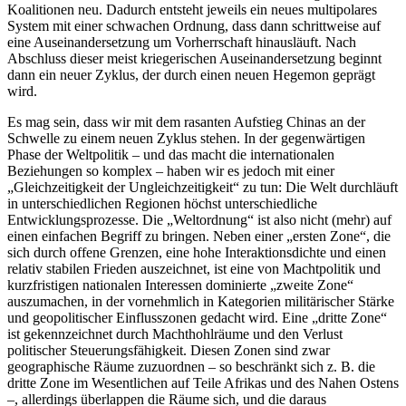
Koalitionen neu. Dadurch entsteht jeweils ein neues multipolares
System mit einer schwachen Ordnung, dass dann schrittweise auf
eine Auseinandersetzung um Vorherrschaft hinausläuft. Nach
Abschluss dieser meist kriegerischen Auseinandersetzung beginnt
dann ein neuer Zyklus, der durch einen neuen Hegemon geprägt
wird.
Es mag sein, dass wir mit dem rasanten Aufstieg Chinas an der
Schwelle zu einem neuen Zyklus stehen. In der gegenwärtigen
Phase der Weltpolitik – und das macht die internationalen
Beziehungen so komplex – haben wir es jedoch mit einer
„Gleichzeitigkeit der Ungleichzeitigkeit“ zu tun: Die Welt durchläuft
in unterschiedlichen Regionen höchst unterschiedliche
Entwicklungsprozesse. Die „Weltordnung“ ist also nicht (mehr) auf
einen einfachen Begriff zu bringen. Neben einer „ersten Zone“, die
sich durch offene Grenzen, eine hohe Interaktionsdichte und einen
relativ stabilen Frieden auszeichnet, ist eine von Machtpolitik und
kurzfristigen nationalen Interessen dominierte „zweite Zone“
auszumachen, in der vornehmlich in Kategorien militärischer Stärke
und geopolitischer Einflusszonen gedacht wird. Eine „dritte Zone“
ist gekennzeichnet durch Machthohlräume und den Verlust
politischer Steuerungsfähigkeit. Diesen Zonen sind zwar
geographische Räume zuzuordnen – so beschränkt sich z. B. die
dritte Zone im Wesentlichen auf Teile Afrikas und des Nahen Ostens
–, allerdings überlappen die Räume sich, und die daraus