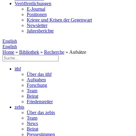
Veröffentlichungen
E­-Journal
Positionen
Kriege und Krisen der Gegenwart
Newsletter
Jahresberichte
English
English
Home
»
Bibliothek
»
Recherche
» Aufsätze
ithf
Über das ithf
Aufgaben
Forschung
Team
Beirat
Friedensreiter
zebis
Über das zebis
Team
News
Beirat
Pressestimmen