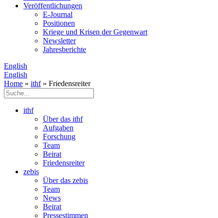
Veröffentlichungen
E­-Journal
Positionen
Kriege und Krisen der Gegenwart
Newsletter
Jahresberichte
English
English
Home
»
ithf
» Friedensreiter
ithf
Über das ithf
Aufgaben
Forschung
Team
Beirat
Friedensreiter
zebis
Über das zebis
Team
News
Beirat
Pressestimmen