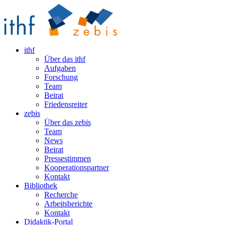
ithf
Über das ithf
Aufgaben
Forschung
Team
Beirat
Friedensreiter
zebis
Über das zebis
Team
News
Beirat
Pressestimmen
Kooperationspartner
Kontakt
Bibliothek
Recherche
Arbeitsberichte
Kontakt
Didaktik-Portal