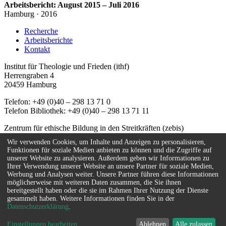
Arbeitsbericht: August 2015 – Juli 2016
Hamburg · 2016
Recherche
Arbeitsberichte
Kontakt
Institut für Theologie und Frieden (ithf)
Herrengraben 4
20459 Hamburg
Telefon: +49 (0)40 – 298 13 71 0
Telefon Bibliothek: +49 (0)40 – 298 13 71 11
Zentrum für ethische Bildung in den Streitkräften (zebis)
Herrengraben 4
Wir verwenden Cookies, um Inhalte und Anzeigen zu personalisieren,
20459 Hamburg
Funktionen für soziale Medien anbieten zu können und die Zugriffe auf
unserer Website zu analysieren. Außerdem geben wir Informationen zu
Telefon: +49 (0)40 – 67 08 59 - 55
Ihrer Verwendung unserer Website an unsere Partner für soziale Medien,
E-Mail:
info(at)zebis.eu
Werbung und Analysen weiter. Unsere Partner führen diese Informationen
möglicherweise mit weiteren Daten zusammen, die Sie ihnen
Kontakt
bereitgestellt haben oder die sie im Rahmen Ihrer Nutzung der Dienste
Impressum
gesammelt haben. Weitere Informationen finden Sie in der
Datenschutzerklärung
.
Sitemap
Datenschutz
Einstellungen bearbeiten
Ablehnen
Alle zulassen
Newsletter