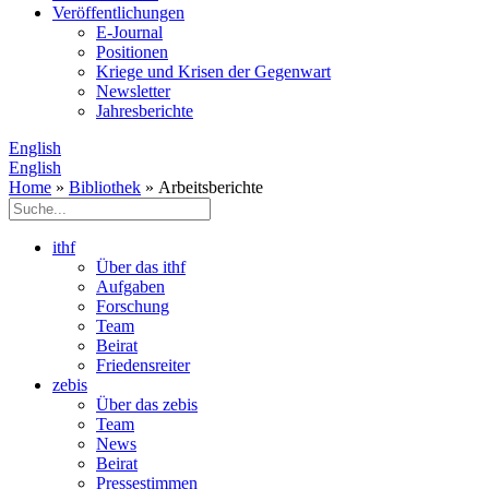
Veröffentlichungen
E­-Journal
Positionen
Kriege und Krisen der Gegenwart
Newsletter
Jahresberichte
English
English
Home
»
Bibliothek
» Arbeitsberichte
ithf
Über das ithf
Aufgaben
Forschung
Team
Beirat
Friedensreiter
zebis
Über das zebis
Team
News
Beirat
Pressestimmen