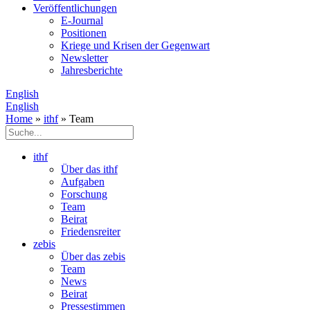
Veröffentlichungen
E­-Journal
Positionen
Kriege und Krisen der Gegenwart
Newsletter
Jahresberichte
English
English
Home
»
ithf
» Team
ithf
Über das ithf
Aufgaben
Forschung
Team
Beirat
Friedensreiter
zebis
Über das zebis
Team
News
Beirat
Pressestimmen