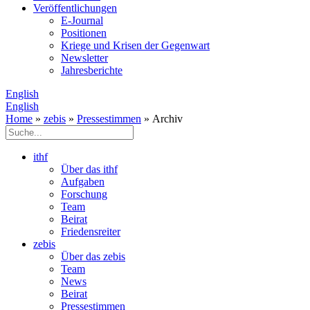
Veröffentlichungen
E­-Journal
Positionen
Kriege und Krisen der Gegenwart
Newsletter
Jahresberichte
English
English
Home
»
zebis
»
Pressestimmen
» Archiv
ithf
Über das ithf
Aufgaben
Forschung
Team
Beirat
Friedensreiter
zebis
Über das zebis
Team
News
Beirat
Pressestimmen