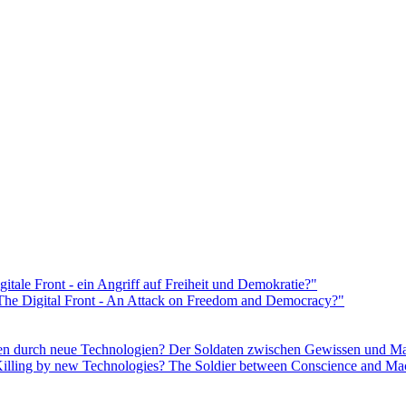
gitale Front - ein Angriff auf Freiheit und Demokratie?"
 The Digital Front - An Attack on Freedom and Democracy?"
ten durch neue Technologien? Der Soldaten zwischen Gewissen und M
 Killing by new Technologies? The Soldier between Conscience and Ma