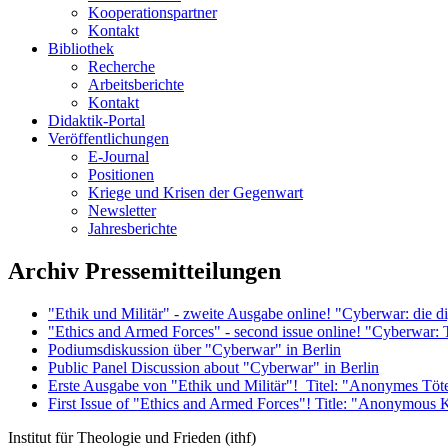
Kooperationspartner
Kontakt
Bibliothek
Recherche
Arbeitsberichte
Kontakt
Didaktik-Portal
Veröffentlichungen
E­-Journal
Positionen
Kriege und Krisen der Gegenwart
Newsletter
Jahresberichte
Archiv Pressemitteilungen
"Ethik und Militär" - zweite Ausgabe online! "Cyberwar: die di
"Ethics and Armed Forces" - second issue online! "Cyberwar:
Podiumsdiskussion über "Cyberwar" in Berlin
Public Panel Discussion about "Cyberwar" in Berlin
Erste Ausgabe von "Ethik und Militär"! Titel: "Anonymes Tö
First Issue of "Ethics and Armed Forces"! Title: "Anonymous
Institut für Theologie und Frieden (ithf)