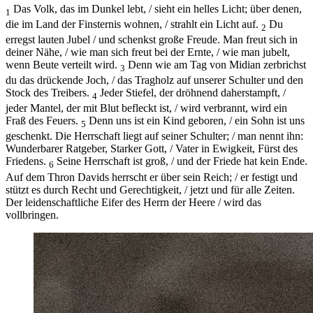
Das Volk, das im Dunkel lebt, / sieht ein helles Licht; über denen,
1
die im Land der Finsternis wohnen, / strahlt ein Licht auf.
Du
2
erregst lauten Jubel / und schenkst große Freude. Man freut sich in
deiner Nähe, / wie man sich freut bei der Ernte, / wie man jubelt,
wenn Beute verteilt wird.
Denn wie am Tag von Midian zerbrichst
3
du das drückende Joch, / das Tragholz auf unserer Schulter und den
Stock des Treibers.
Jeder Stiefel, der dröhnend daherstampft, /
4
jeder Mantel, der mit Blut befleckt ist, / wird verbrannt, wird ein
Fraß des Feuers.
Denn uns ist ein Kind geboren, / ein Sohn ist uns
5
geschenkt. Die Herrschaft liegt auf seiner Schulter; / man nennt ihn:
Wunderbarer Ratgeber, Starker Gott, / Vater in Ewigkeit, Fürst des
Friedens.
Seine Herrschaft ist groß, / und der Friede hat kein Ende.
6
Auf dem Thron Davids herrscht er über sein Reich; / er festigt und
stützt es durch Recht und Gerechtigkeit, / jetzt und für alle Zeiten.
Der leidenschaftliche Eifer des Herrn der Heere / wird das
vollbringen.