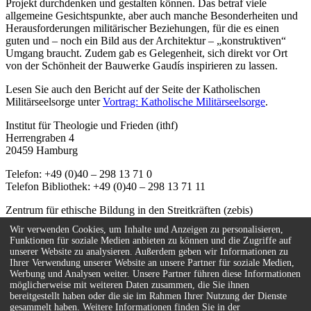
Projekt durchdenken und gestalten können. Das betraf viele
allgemeine Gesichtspunkte, aber auch manche Besonderheiten und
Herausforderungen militärischer Beziehungen, für die es einen
guten und – noch ein Bild aus der Architektur – „konstruktiven“
Umgang braucht. Zudem gab es Gelegenheit, sich direkt vor Ort
von der Schönheit der Bauwerke Gaudís inspirieren zu lassen.
Lesen Sie auch den Bericht auf der Seite der Katholischen
Militärseelsorge unter
Vortrag: Katholische Militärseelsorge
.
Institut für Theologie und Frieden (ithf)
Herrengraben 4
20459 Hamburg
Telefon: +49 (0)40 – 298 13 71 0
Telefon Bibliothek: +49 (0)40 – 298 13 71 11
Zentrum für ethische Bildung in den Streitkräften (zebis)
Herrengraben 4
Wir verwenden Cookies, um Inhalte und Anzeigen zu personalisieren,
20459 Hamburg
Funktionen für soziale Medien anbieten zu können und die Zugriffe auf
unserer Website zu analysieren. Außerdem geben wir Informationen zu
Telefon: +49 (0)40 – 67 08 59 - 55
Ihrer Verwendung unserer Website an unsere Partner für soziale Medien,
E-Mail:
info(at)zebis.eu
Werbung und Analysen weiter. Unsere Partner führen diese Informationen
möglicherweise mit weiteren Daten zusammen, die Sie ihnen
Kontakt
bereitgestellt haben oder die sie im Rahmen Ihrer Nutzung der Dienste
Impressum
gesammelt haben. Weitere Informationen finden Sie in der