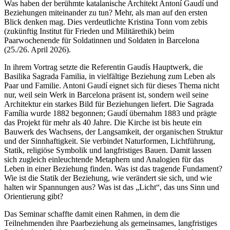
Was haben der berühmte katalanische Architekt Antoní Gaudí und
Beziehungen miteinander zu tun? Mehr, als man auf den ersten
Blick denken mag. Dies verdeutlichte Kristina Tonn vom zebis
(zukünftig Institut für Frieden und Militärethik) beim
Paarwochenende für Soldatinnen und Soldaten in Barcelona
(25./26. April 2026).
In ihrem Vortrag setzte die Referentin Gaudís Hauptwerk, die
Basilika Sagrada Familia, in vielfältige Beziehung zum Leben als
Paar und Familie. Antoni Gaudí eignet sich für dieses Thema nicht
nur, weil sein Werk in Barcelona präsent ist, sondern weil seine
Architektur ein starkes Bild für Beziehungen liefert. Die Sagrada
Família wurde 1882 begonnen; Gaudí übernahm 1883 und prägte
das Projekt für mehr als 40 Jahre. Die Kirche ist bis heute ein
Bauwerk des Wachsens, der Langsamkeit, der organischen Struktur
und der Sinnhaftigkeit. Sie verbindet Naturformen, Lichtführung,
Statik, religiöse Symbolik und langfristiges Bauen. Damit lassen
sich zugleich einleuchtende Metaphern und Analogien für das
Leben in einer Beziehung finden. Was ist das tragende Fundament?
Wie ist die Statik der Beziehung, wie verändert sie sich, und wie
halten wir Spannungen aus? Was ist das „Licht“, das uns Sinn und
Orientierung gibt?
Das Seminar schaffte damit einen Rahmen, in dem die
Teilnehmenden ihre Paarbeziehung als gemeinsames, langfristiges