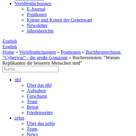
Veröffentlichungen
E­-Journal
Positionen
Kriege und Krisen der Gegenwart
Newsletter
Jahresberichte
English
English
Home
»
Veröffentlichungen
»
Positionen
»
Buchbesprechung:
"Cyberwar" - die große Grauzone
» Buchrezension: "Warum
Replikanten die besseren Menschen sind"
ithf
Über das ithf
Aufgaben
Forschung
Team
Beirat
Friedensreiter
zebis
Über das zebis
Team
News