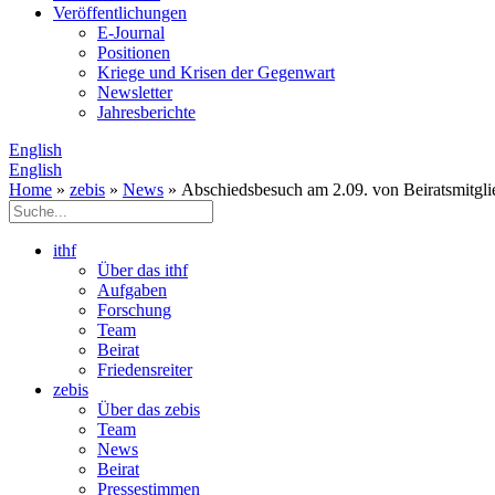
Veröffentlichungen
E­-Journal
Positionen
Kriege und Krisen der Gegenwart
Newsletter
Jahresberichte
English
English
Home
»
zebis
»
News
» Abschiedsbesuch am 2.09. von Beiratsmitgli
ithf
Über das ithf
Aufgaben
Forschung
Team
Beirat
Friedensreiter
zebis
Über das zebis
Team
News
Beirat
Pressestimmen