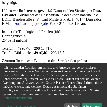
beigefügt.
Haben wir Ihr Interesse geweckt? Dann melden Sie sich per
Post,
Fax oder E-Mail
bei der Geschäftsstelle der aktion kaserne, c/o
BDKJ Bundesstelle e. V., Carl-Mosterts-Platz 1, 40477 Düsseldorf,
E-Mail:
korfmacher(at)bdkj.de
, Fax: 0211 4693-120 an.
Institut für Theologie und Frieden (ithf)
Herrengraben 4
20459 Hamburg
Telefon: +49 (0)40 – 298 13 71 0
Telefon Bibliothek: +49 (0)40 – 298 13 71 11
Zentrum für ethische Bildung in den Streitkräften (zebis)
Herrengraben 4
Wir verwenden Cookies, um Inhalte und Anzeigen zu personalisieren,
20459 Hamburg
Funktionen für soziale Medien anbieten zu können und die Zugriffe auf
unserer Website zu analysieren. Außerdem geben wir Informationen zu
Telefon: +49 (0)40 – 67 08 59 - 55
Ihrer Verwendung unserer Website an unsere Partner für soziale Medien,
E-Mail:
info(at)zebis.eu
Werbung und Analysen weiter. Unsere Partner führen diese Informationen
möglicherweise mit weiteren Daten zusammen, die Sie ihnen
Kontakt
bereitgestellt haben oder die sie im Rahmen Ihrer Nutzung der Dienste
Impressum
gesammelt haben. Weitere Informationen finden Sie in der
Datenschutzerklärung
.
Sitemap
Datenschutz
Einstellungen bearbeiten
Ablehnen
Alle zulassen