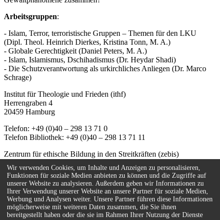
Arbeitsgruppen
:
- Islam, Terror, terroristische Gruppen – Themen für den LKU
(Dipl. Theol. Heinrich Dierkes, Kristina Tonn, M. A.)
- Globale Gerechtigkeit (Daniel Peters, M. A.)
- Islam, Islamismus, Dschihadismus (Dr. Heydar Shadi)
- Die Schutzverantwortung als urkirchliches Anliegen (Dr. Marco
Schrage)
Institut für Theologie und Frieden (ithf)
Herrengraben 4
20459 Hamburg
Telefon: +49 (0)40 – 298 13 71 0
Telefon Bibliothek: +49 (0)40 – 298 13 71 11
Zentrum für ethische Bildung in den Streitkräften (zebis)
Herrengraben 4
Wir verwenden Cookies, um Inhalte und Anzeigen zu personalisieren,
20459 Hamburg
Funktionen für soziale Medien anbieten zu können und die Zugriffe auf
unserer Website zu analysieren. Außerdem geben wir Informationen zu
Telefon: +49 (0)40 – 67 08 59 - 55
Ihrer Verwendung unserer Website an unsere Partner für soziale Medien,
E-Mail:
info(at)zebis.eu
Werbung und Analysen weiter. Unsere Partner führen diese Informationen
möglicherweise mit weiteren Daten zusammen, die Sie ihnen
Kontakt
bereitgestellt haben oder die sie im Rahmen Ihrer Nutzung der Dienste