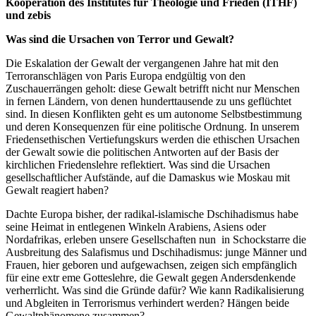
Kooperation des Institutes für Theologie und Frieden (ITHF)
und zebis
Was sind die Ursachen von Terror und Gewalt?
Die Eskalation der Gewalt der vergangenen Jahre hat mit den
Terroranschlägen von Paris Europa endgültig von den
Zuschauerrängen geholt: diese Gewalt betrifft nicht nur Menschen
in fernen Ländern, von denen hunderttausende zu uns geflüchtet
sind. In diesen Konflikten geht es um autonome Selbstbestimmung
und deren Konsequenzen für eine politische Ordnung. In unserem
Friedensethischen Vertiefungskurs werden die ethischen Ursachen
der Gewalt sowie die politischen Antworten auf der Basis der
kirchlichen Friedenslehre reflektiert. Was sind die Ursachen
gesellschaftlicher Aufstände, auf die Damaskus wie Moskau mit
Gewalt reagiert haben?
Dachte Europa bisher, der radikal-islamische Dschihadismus habe
seine Heimat in entlegenen Winkeln Arabiens, Asiens oder
Nordafrikas, erleben unsere Gesellschaften nun in Schockstarre die
Ausbreitung des Salafismus und Dschihadismus: junge Männer und
Frauen, hier geboren und aufgewachsen, zeigen sich empfänglich
für eine extr eme Gotteslehre, die Gewalt gegen Andersdenkende
verherrlicht. Was sind die Gründe dafür? Wie kann Radikalisierung
und Abgleiten in Terrorismus verhindert werden? Hängen beide
Gewaltphänomene zusammen?