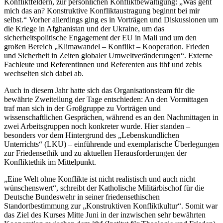
Konfliktfeldern, zur persönlichen Konfliktbewältigung: „Was geht
mich das an? Konstruktive Konfliktaustragung beginnt bei mir
selbst.“ Vorher allerdings ging es in Vorträgen und Diskussionen um
die Kriege in Afghanistan und der Ukraine, um das
sicherheitspolitische Engagement der EU in Mali und um den
großen Bereich „Klimawandel – Konflikt – Kooperation. Frieden
und Sicherheit in Zeiten globaler Umweltveränderungen“. Externe
Fachleute und Referentinnen und Referenten aus ithf und zebis
wechselten sich dabei ab.
Auch in diesem Jahr hatte sich das Organisationsteam für die
bewährte Zweiteilung der Tage entschieden: An den Vormittagen
traf man sich in der Großgruppe zu Vorträgen und
wissenschaftlichen Gesprächen, während es an den Nachmittagen in
zwei Arbeitsgruppen noch konkreter wurde. Hier standen –
besonders vor dem Hintergrund des „Lebenskundlichen
Unterrichts“ (LKU) – einführende und exemplarische Überlegungen
zur Friedensethik und zu aktuellen Herausforderungen der
Konfliktethik im Mittelpunkt.
„Eine Welt ohne Konflikte ist nicht realistisch und auch nicht
wünschenswert“, schreibt der Katholische Militärbischof für die
Deutsche Bundeswehr in seiner friedensethischen
Standortbestimmung zur „Konstruktiven Konfliktkultur“. Somit war
das Ziel des Kurses Mitte Juni in der inzwischen sehr bewährten