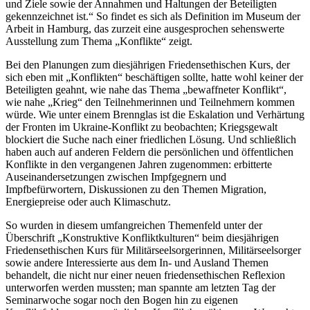
und Ziele sowie der Annahmen und Haltungen der Beteiligten
gekennzeichnet ist.“ So findet es sich als Definition im Museum der
Arbeit in Hamburg, das zurzeit eine ausgesprochen sehenswerte
Ausstellung zum Thema „Konflikte“ zeigt.
Bei den Planungen zum diesjährigen Friedensethischen Kurs, der
sich eben mit „Konflikten“ beschäftigen sollte, hatte wohl keiner der
Beteiligten geahnt, wie nahe das Thema „bewaffneter Konflikt“,
wie nahe „Krieg“ den Teilnehmerinnen und Teilnehmern kommen
würde. Wie unter einem Brennglas ist die Eskalation und Verhärtung
der Fronten im Ukraine-Konflikt zu beobachten; Kriegsgewalt
blockiert die Suche nach einer friedlichen Lösung. Und schließlich
haben auch auf anderen Feldern die persönlichen und öffentlichen
Konflikte in den vergangenen Jahren zugenommen: erbitterte
Auseinandersetzungen zwischen Impfgegnern und
Impfbefürwortern, Diskussionen zu den Themen Migration,
Energiepreise oder auch Klimaschutz.
So wurden in diesem umfangreichen Themenfeld unter der
Überschrift „Konstruktive Konfliktkulturen“ beim diesjährigen
Friedensethischen Kurs für Militärseelsorgerinnen, Militärseelsorger
sowie andere Interessierte aus dem In- und Ausland Themen
behandelt, die nicht nur einer neuen friedensethischen Reflexion
unterworfen werden mussten; man spannte am letzten Tag der
Seminarwoche sogar noch den Bogen hin zu eigenen