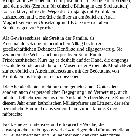
Kooperation zwischen dem ithf (Institut für Theologie und Frieden)
und dem zebis (Zentrum für ethische Bildung in den Streitkräften),
konstruktive, hilfreiche Wege des Umgangs mit Konflikten
aufzuzeigen und Gespräche darüber zu ermöglichen. Auch
Möglichkeiten der Umsetzung im LKU kamen an allen
Seminartagen zur Sprache.
Als Gewissensbisse, als Streit in der Familie, als
Auseinandersetzung im beruflichen Alltag bis hin zu
gesellschaftlichen Debatten: Konflikte sind allgegenwärtig. Sie
verändern die Welt – auch im positiven Sinn! Für den
Friedensethischen Kurs lag es deshalb auf der Hand, die eingangs
erwähnte Sonderausstellung im Museum der Arbeit als Möglichkeit
zur persönlichen Auseinandersetzung mit der Bedeutung von
Konflikten ins Programm einzubeziehen.
Die Abende dienten nicht nur dem gemeinsamen Gottesdienst,
sondern auch der persönlichen Begegnung und Vernetzung, auch
mit den Teilnehmenden aus dem Ausland. So begrüßte die Runde in
diesem Jahr einen katholischen Militärpfarrer aus Litauen, der sehr
persönliche Eindrücke aus seinem Land zum Ukraine-Krieg
mitbrachte.
Fazit: eine sehr intensive und ertragreiche Woche, die
ausgesprochen reibungslos verlief – und gerade dafür waren die gut
20 Teilnehmerinnen und Teilnehmer sehr dankbar. Manchmal