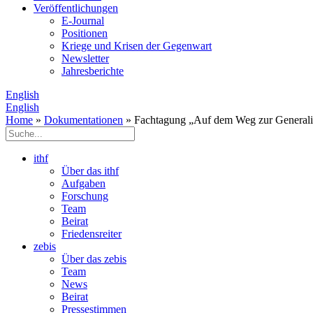
Veröffentlichungen
E­-Journal
Positionen
Kriege und Krisen der Gegenwart
Newsletter
Jahresberichte
English
English
Home
»
Dokumentationen
» Fachtagung „Auf dem Weg zur Generali
ithf
Über das ithf
Aufgaben
Forschung
Team
Beirat
Friedensreiter
zebis
Über das zebis
Team
News
Beirat
Pressestimmen