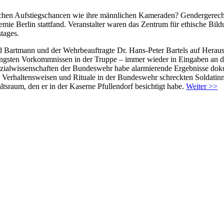
eichen Aufstiegschancen wie ihre männlichen Kameraden? Gendergerec
mie Berlin stattfand. Veranstalter waren das Zentrum für ethische Bild
tages.
 Bartmann und der Wehrbeauftragte Dr. Hans-Peter Bartels auf Heraus
üngsten Vorkommnissen in der Truppe – immer wieder in Eingaben an de
zialwissenschaften der Bundeswehr habe alarmierende Ergebnisse dokum
 Verhaltensweisen und Rituale in der Bundeswehr schreckten Soldatinne
tsraum, den er in der Kaserne Pfullendorf besichtigt habe.
Weiter >>