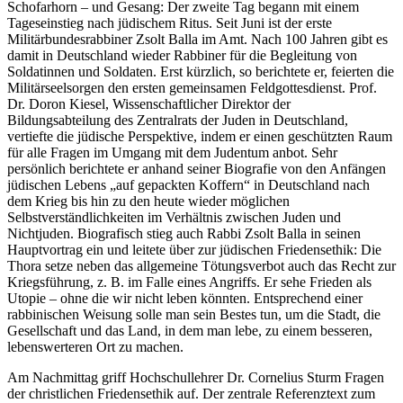
Schofarhorn – und Gesang: Der zweite Tag begann mit einem
Tageseinstieg nach jüdischem Ritus. Seit Juni ist der erste
Militärbundesrabbiner Zsolt Balla im Amt. Nach 100 Jahren gibt es
damit in Deutschland wieder Rabbiner für die Begleitung von
Soldatinnen und Soldaten. Erst kürzlich, so berichtete er, feierten die
Militärseelsorgen den ersten gemeinsamen Feldgottesdienst. Prof.
Dr. Doron Kiesel, Wissenschaftlicher Direktor der
Bildungsabteilung des Zentralrats der Juden in Deutschland,
vertiefte die jüdische Perspektive, indem er einen geschützten Raum
für alle Fragen im Umgang mit dem Judentum anbot. Sehr
persönlich berichtete er anhand seiner Biografie von den Anfängen
jüdischen Lebens „auf gepackten Koffern“ in Deutschland nach
dem Krieg bis hin zu den heute wieder möglichen
Selbstverständlichkeiten im Verhältnis zwischen Juden und
Nichtjuden. Biografisch stieg auch Rabbi Zsolt Balla in seinen
Hauptvortrag ein und leitete über zur jüdischen Friedensethik: Die
Thora setze neben das allgemeine Tötungsverbot auch das Recht zur
Kriegsführung, z. B. im Falle eines Angriffs. Er sehe Frieden als
Utopie – ohne die wir nicht leben könnten. Entsprechend einer
rabbinischen Weisung solle man sein Bestes tun, um die Stadt, die
Gesellschaft und das Land, in dem man lebe, zu einem besseren,
lebenswerteren Ort zu machen.
Am Nachmittag griff Hochschullehrer Dr. Cornelius Sturm Fragen
der christlichen Friedensethik auf. Der zentrale Referenztext zum