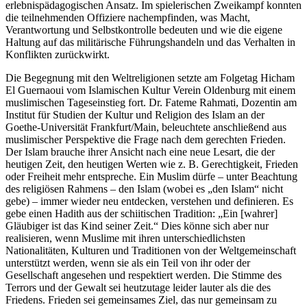
erlebnispädagogischen Ansatz. Im spielerischen Zweikampf konnten
die teilnehmenden Offiziere nachempfinden, was Macht,
Verantwortung und Selbstkontrolle bedeuten und wie die eigene
Haltung auf das militärische Führungshandeln und das Verhalten in
Konflikten zurückwirkt.
Die Begegnung mit den Weltreligionen setzte am Folgetag Hicham
El Guernaoui vom Islamischen Kultur Verein Oldenburg mit einem
muslimischen Tageseinstieg fort. Dr. Fateme Rahmati, Dozentin am
Institut für Studien der Kultur und Religion des Islam an der
Goethe-Universität Frankfurt/Main, beleuchtete anschließend aus
muslimischer Perspektive die Frage nach dem gerechten Frieden.
Der Islam brauche ihrer Ansicht nach eine neue Lesart, die der
heutigen Zeit, den heutigen Werten wie z. B. Gerechtigkeit, Frieden
oder Freiheit mehr entspreche. Ein Muslim dürfe – unter Beachtung
des religiösen Rahmens – den Islam (wobei es „den Islam“ nicht
gebe) – immer wieder neu entdecken, verstehen und definieren. Es
gebe einen Hadith aus der schiitischen Tradition: „Ein [wahrer]
Gläubiger ist das Kind seiner Zeit.“ Dies könne sich aber nur
realisieren, wenn Muslime mit ihren unterschiedlichsten
Nationalitäten, Kulturen und Traditionen von der Weltgemeinschaft
unterstützt werden, wenn sie als ein Teil von ihr oder der
Gesellschaft angesehen und respektiert werden. Die Stimme des
Terrors und der Gewalt sei heutzutage leider lauter als die des
Friedens. Frieden sei gemeinsames Ziel, das nur gemeinsam zu