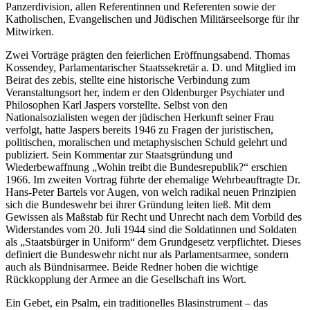
Panzerdivision, allen Referentinnen und Referenten sowie der
Katholischen, Evangelischen und Jüdischen Militärseelsorge für ihr
Mitwirken.
Zwei Vorträge prägten den feierlichen Eröffnungsabend. Thomas
Kossendey, Parlamentarischer Staatssekretär a. D. und Mitglied im
Beirat des zebis, stellte eine historische Verbindung zum
Veranstaltungsort her, indem er den Oldenburger Psychiater und
Philosophen Karl Jaspers vorstellte. Selbst von den
Nationalsozialisten wegen der jüdischen Herkunft seiner Frau
verfolgt, hatte Jaspers bereits 1946 zu Fragen der juristischen,
politischen, moralischen und metaphysischen Schuld gelehrt und
publiziert. Sein Kommentar zur Staatsgründung und
Wiederbewaffnung „Wohin treibt die Bundesrepublik?“ erschien
1966. Im zweiten Vortrag führte der ehemalige Wehrbeauftragte Dr.
Hans-Peter Bartels vor Augen, von welch radikal neuen Prinzipien
sich die Bundeswehr bei ihrer Gründung leiten ließ. Mit dem
Gewissen als Maßstab für Recht und Unrecht nach dem Vorbild des
Widerstandes vom 20. Juli 1944 sind die Soldatinnen und Soldaten
als „Staatsbürger in Uniform“ dem Grundgesetz verpflichtet. Dieses
definiert die Bundeswehr nicht nur als Parlamentsarmee, sondern
auch als Bündnisarmee. Beide Redner hoben die wichtige
Rückkopplung der Armee an die Gesellschaft ins Wort.
Ein Gebet, ein Psalm, ein traditionelles Blasinstrument – das