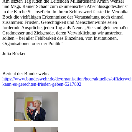
Am letzten Tag luden die Leitenden Militärdekane Armin Wenzel
und Msgr. Rainer Schadt zum ökumenischen Abschlussgottesdienst
in die Kirche St. Josef ein. In ihrem Schlusswort fasste Dr. Veronika
Bock die vielfältigen Erkenntnisse der Veranstaltung noch einmal
zusammen: Frieden, Gerechtigkeit und Menschenwürde seien
fordernde Ansprüche, jeden Tag aufs Neue. „Sie sind gleichermaßen
Gradmesser und Zielgerade, deren Verwirklichung wir anstreben
sollten – bei aller Fehlbarkeit des Einzelnen, von Institutionen,
Organisationen oder der Politik.“
Julia Böcker
Bericht der Bundeswehr:
https://www.bundeswehr.de/de/organisation/heer/aktuelles/offizierwei
kann-es-gerechten-frieden-geben-5217802