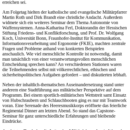
erreichen sei.
Am Folgetag hielten der katholische und evangelische Militärpfarrer
Martin Roth und Dirk Brandt eine christliche Andacht. Außerdem
widmete sich ein weiteres Seminar dem Thema Autonomie von
Waffensystemen. Anna-Katharina Ferl, Doktorandin der Hessischen
Stiftung Friedens- und Konfliktforschung, und Prof. Dr. Wolfgang
Koch, Universität Bonn, Fraunhofer-Institut für Kommunikation,
Informationsverarbeitung und Ergonomie (FKIE), machten zentrale
Fragen und Probleme anhand von konkreten Beispielen
anschaulich. Wie viel menschliche Kontrolle ist notwendig, damit
man tatsächlich von einer verantwortungsvollen menschlichen
Entscheidung sprechen kann? An verschiedenen Stationen waren
die Teilnehmenden selbst mit völkerrechtlichen, ethischen und
sicherheitspolitischen Aufgaben gefordert – und diskutierten lebhaft.
Neben der inhaltlich-thematischen Auseinandersetzung stand unter
anderem eine Stadtführung aus militärischer Perspektive auf dem
Programm. Bei einem sportlich-militärischen Wettstreit samt Einsatz
von Hubschraubern und Schlauchbooten ging es nur mit Teamwork
voran. Eine Serenade des Heeresmusikkorps eröffnete das feierliche
Regimental Dinner am letzten Abend. So stand das Capstone-
Seminar für ganz unterschiedliche Erfahrungen und bleibende
Eindrücke.