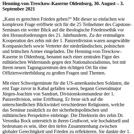
Henning-von-Tresckow-Kaserne Oldenburg, 30. August – 3.
September 2021
„Kann es gerechten Frieden geben?“ Mit dieser so einfachen wie
komplexen Frage eröffnete sich für die 25 Teilnehmer des Capstone-
Seminars ein weiter Blick auf die theologische Friedensethik vor
den Herausforderungen des 21. Jahrhunderts. Zu der erstmaligen
Kooperation des zebis mit der 1. Panzerdivision waren ausgewählte
Kompaniechefs sowie Vertreter der niederländischen, polnischen
und britischen Armee eingeladen. Die Henning-von-Tresckow-
Kaserne in Oldenburg, benannt nach einer zentralen Figur des
militärischen Widerstands gegen den Nationalsozialismus, bot mit
ihrem neuen Tagungszentrum den richtigen Ort für eine
Offiziersweiterbildung zu großen Fragen und Themen.
Mit einer Schweigeminute für die US-amerikanischen Soldaten, die
erst Tage zuvor in Kabul gefallen waren, begann Generalmajor
Jürgen-Joachim von Sandrart, Divisionskommandeur der 1.
Panzerdivision, seine Eröffnung. Er freue sich auf die
unterschiedlichen Blickwinkel verschiedener Religionen, welche
das Seminar zusätzlich zu der sicherheitspolitischen und
militärischen Perspektive einbringe. Die Direktorin des zebis Dr.
Veronika Bock unterstrich in ihrem Grußwort, wie hochaktuell und
bedeutsam es sein, über den tiefen Zusammenhang zwischen
globaler Gerechtigkeit und Frieden zu reflektieren. Sie dankte der 1.