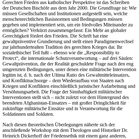
Gerechten Frieden aus katholischer Perspektive ist das Schreiben
der Deutschen Bischöfe aus dem Jahr 2000. Die Grundfrage ist: Wie
müssen Gesellschaften und Institutionen aufgestellt sein, welche
menschenrechtlichen Basisnormen und Bedingungen müssen
gegeben und implementiert sein, um ein friedvolles Miteinander zu
ermöglichen? Verkürzt zusammengefasst: Ein Mehr an globaler
Gerechtigkeit fördert den Frieden. Die Schrift hat eine
gewaltpräventive Grundierung und stellt einen Paradigmenwechsel
zur jahrhundertealten Tradition des gerechten Krieges dar. Ihr
sozialethischer Teil fußt – ebenso wie die „Responsibility to
Protect“, die internationale Schutzverantwortung – auf drei Säulen:
Gewaltprävention, die der Realität geschuldete Frage nach den eng
umgrenzten Bedingungen, unter denen eine militärische Intervention
legitim ist, d. h. nach der Ultima Ratio des Gewaltmitteleinsatzes,
und Konfliktnachsorge – dem Wiederaufbau von Staaten nach
Kriegen und Konflikten einschließlich juristischer Aufarbeitung und
Versöhnungsarbeit. Die Frage der Sinnhaftigkeit militärischer
Interventionen stellt sich – nicht zuletzt vor dem Hintergrund des
beendeten Afghanistan-Einsatzes – mit großer Dringlichkeit für
zukünftige militärische Einsätze und in Verantwortung für die
Soldatinnen und Soldaten.
Nach diesen theoretischen Überlegungen näherte sich der
anschließende Workshop mit dem Theologen und Historiker Dr.
Heinrich Dickerhoff der Friedensethik mit einem ganz anderen,