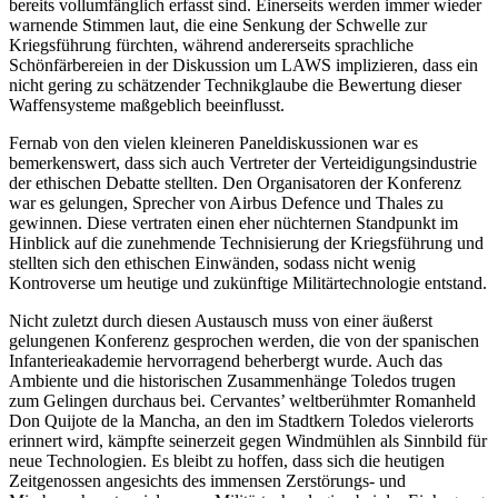
bereits vollumfänglich erfasst sind. Einerseits werden immer wieder
warnende Stimmen laut, die eine Senkung der Schwelle zur
Kriegsführung fürchten, während andererseits sprachliche
Schönfärbereien in der Diskussion um LAWS implizieren, dass ein
nicht gering zu schätzender Technikglaube die Bewertung dieser
Waffensysteme maßgeblich beeinflusst.
Fernab von den vielen kleineren Paneldiskussionen war es
bemerkenswert, dass sich auch Vertreter der Verteidigungsindustrie
der ethischen Debatte stellten. Den Organisatoren der Konferenz
war es gelungen, Sprecher von Airbus Defence und Thales zu
gewinnen. Diese vertraten einen eher nüchternen Standpunkt im
Hinblick auf die zunehmende Technisierung der Kriegsführung und
stellten sich den ethischen Einwänden, sodass nicht wenig
Kontroverse um heutige und zukünftige Militärtechnologie entstand.
Nicht zuletzt durch diesen Austausch muss von einer äußerst
gelungenen Konferenz gesprochen werden, die von der spanischen
Infanterieakademie hervorragend beherbergt wurde. Auch das
Ambiente und die historischen Zusammenhänge Toledos trugen
zum Gelingen durchaus bei. Cervantes’ weltberühmter Romanheld
Don Quijote de la Mancha, an den im Stadtkern Toledos vielerorts
erinnert wird, kämpfte seinerzeit gegen Windmühlen als Sinnbild für
neue Technologien. Es bleibt zu hoffen, dass sich die heutigen
Zeitgenossen angesichts des immensen Zerstörungs- und