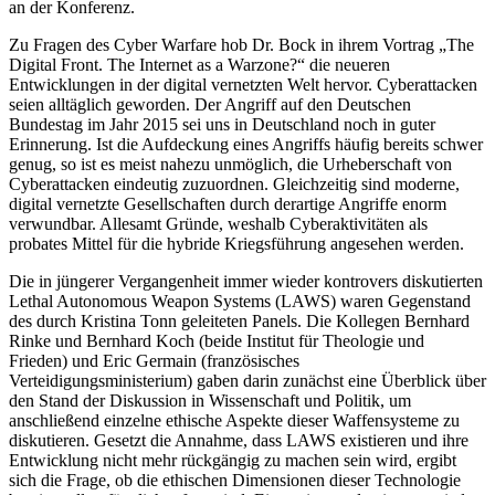
an der Konferenz.
Zu Fragen des Cyber Warfare hob Dr. Bock in ihrem Vortrag „The
Digital Front. The Internet as a Warzone?“ die neueren
Entwicklungen in der digital vernetzten Welt hervor. Cyberattacken
seien alltäglich geworden. Der Angriff auf den Deutschen
Bundestag im Jahr 2015 sei uns in Deutschland noch in guter
Erinnerung. Ist die Aufdeckung eines Angriffs häufig bereits schwer
genug, so ist es meist nahezu unmöglich, die Urheberschaft von
Cyberattacken eindeutig zuzuordnen. Gleichzeitig sind moderne,
digital vernetzte Gesellschaften durch derartige Angriffe enorm
verwundbar. Allesamt Gründe, weshalb Cyberaktivitäten als
probates Mittel für die hybride Kriegsführung angesehen werden.
Die in jüngerer Vergangenheit immer wieder kontrovers diskutierten
Lethal Autonomous Weapon Systems (LAWS) waren Gegenstand
des durch Kristina Tonn geleiteten Panels. Die Kollegen Bernhard
Rinke und Bernhard Koch (beide Institut für Theologie und
Frieden) und Eric Germain (französisches
Verteidigungsministerium) gaben darin zunächst eine Überblick über
den Stand der Diskussion in Wissenschaft und Politik, um
anschließend einzelne ethische Aspekte dieser Waffensysteme zu
diskutieren. Gesetzt die Annahme, dass LAWS existieren und ihre
Entwicklung nicht mehr rückgängig zu machen sein wird, ergibt
sich die Frage, ob die ethischen Dimensionen dieser Technologie