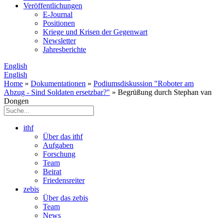
Veröffentlichungen
E­-Journal
Positionen
Kriege und Krisen der Gegenwart
Newsletter
Jahresberichte
English
English
Home
»
Dokumentationen
»
Podiumsdiskussion "Roboter am
Abzug - Sind Soldaten ersetzbar?"
» Begrüßung durch Stephan van
Dongen
ithf
Über das ithf
Aufgaben
Forschung
Team
Beirat
Friedensreiter
zebis
Über das zebis
Team
News