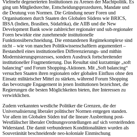
Vielmehr degenerierten Institutionen zu Arenen der Machtpolitik. Es
ging um Mitgliedsrechte, Entscheidungsprozeduren, Mandate und
die Deutung von Normen. Die Gründung neuer Foren und
Organisationen durch Staaten des Globalen Südens wie BRICS,
IBSA (Indien, Brasilien, Südafrika), die AIIB und die New
Development Bank sowie zahlreicher regionaler und sub-regionaler
Foren bewirkte eine zunehmende institutionelle
Funktionsüberschneidung. Die entstandenen Regimekomplexe sind
nicht – wie von manchen Politikwissenschaftlern argumentiert –
Bestandteil eines institutionellen Differenzierungs- und mithin
Modernisierungsprozesses, sondern Ausdruck fortschreitender
institutioneller Fragmentierung. Das Resultat sind kurzatmige „soft
balancing“ und Forum Shopping-Aktionen. Mit „Soft balancing“
versuchen Staaten ihren regionalen oder globalen Einfluss ohne den
Einsatz militärischer Mittel zu stärken, während Forum Shopping
das bevorzugte Engagement in jenen Institutionen bezeichnet, die
Regierungen die besten Möglichkeiten bieten, ihre Interessen zu
verwirklichen.
Zudem verkannten westliche Politiker die Grenzen, die der
Universalisierung liberaler politischer Normen entgegen standen.
Vor allem im Globalen Süden traf die lineare Ausbreitung post-
Westfälischer liberaler Ordnungsvorstellungen auf sich versteifenden
Widerstand. Die damit verbundenen Konditionalitäten wurden als
Souveränität beschneidende neo-koloniale Einmischung