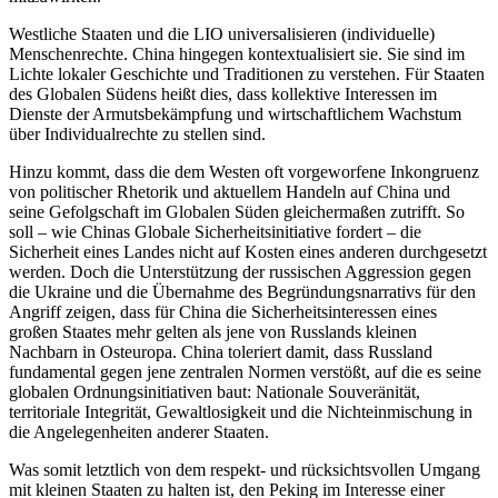
Westliche Staaten und die LIO universalisieren (individuelle)
Menschenrechte. China hingegen kontextualisiert sie. Sie sind im
Lichte lokaler Geschichte und Traditionen zu verstehen. Für Staaten
des Globalen Südens heißt dies, dass kollektive Interessen im
Dienste der Armutsbekämpfung und wirtschaftlichem Wachstum
über Individualrechte zu stellen sind.
Hinzu kommt, dass die dem Westen oft vorgeworfene Inkongruenz
von politischer Rhetorik und aktuellem Handeln auf China und
seine Gefolgschaft im Globalen Süden gleichermaßen zutrifft. So
soll – wie Chinas Globale Sicherheitsinitiative fordert – die
Sicherheit eines Landes nicht auf Kosten eines anderen durchgesetzt
werden. Doch die Unterstützung der russischen Aggression gegen
die Ukraine und die Übernahme des Begründungsnarrativs für den
Angriff zeigen, dass für China die Sicherheitsinteressen eines
großen Staates mehr gelten als jene von Russlands kleinen
Nachbarn in Osteuropa. China toleriert damit, dass Russland
fundamental gegen jene zentralen Normen verstößt, auf die es seine
globalen Ordnungsinitiativen baut: Nationale Souveränität,
territoriale Integrität, Gewaltlosigkeit und die Nichteinmischung in
die Angelegenheiten anderer Staaten.
Was somit letztlich von dem respekt- und rücksichtsvollen Umgang
mit kleinen Staaten zu halten ist, den Peking im Interesse einer