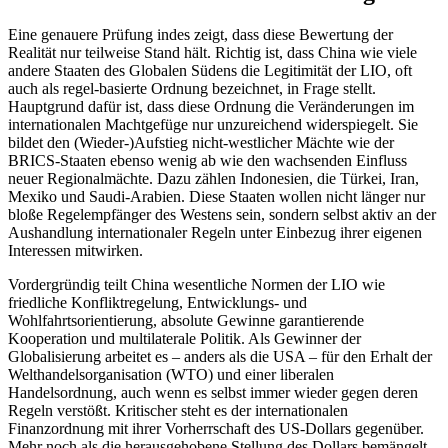
Eine genauere Prüfung indes zeigt, dass diese Bewertung der
Realität nur teilweise Stand hält. Richtig ist, dass China wie viele
andere Staaten des Globalen Südens die Legitimität der LIO, oft
auch als regel-basierte Ordnung bezeichnet, in Frage stellt.
Hauptgrund dafür ist, dass diese Ordnung die Veränderungen im
internationalen Machtgefüge nur unzureichend widerspiegelt. Sie
bildet den (Wieder-)Aufstieg nicht-westlicher Mächte wie der
BRICS-Staaten ebenso wenig ab wie den wachsenden Einfluss
neuer Regionalmächte. Dazu zählen Indonesien, die Türkei, Iran,
Mexiko und Saudi-Arabien. Diese Staaten wollen nicht länger nur
bloße Regelempfänger des Westens sein, sondern selbst aktiv an der
Aushandlung internationaler Regeln unter Einbezug ihrer eigenen
Interessen mitwirken.
Vordergründig teilt China wesentliche Normen der LIO wie
friedliche Konfliktregelung, Entwicklungs- und
Wohlfahrtsorientierung, absolute Gewinne garantierende
Kooperation und multilaterale Politik. Als Gewinner der
Globalisierung arbeitet es – anders als die USA – für den Erhalt der
Welthandelsorganisation (WTO) und einer liberalen
Handelsordnung, auch wenn es selbst immer wieder gegen deren
Regeln verstößt. Kritischer steht es der internationalen
Finanzordnung mit ihrer Vorherrschaft des US-Dollars gegenüber.
Mehr noch als die herausgehobene Stellung des Dollars bemängelt