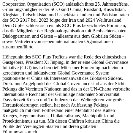
Cooperation Organisation (SCO) anlässlich ihres 25. Jahrestreffens.
Gründungsmitglieder der SCO sind China, Russland, Kasachstan,
Kirgistan, Tadschikistan und Usbekistan. Indien und Pakistan traten
der SCO 2017 bei, 2023 folgte der Iran und 2024 Weißrussland.
Dem Gipfel schloss sich ein als SCO Plus bezeichnetes Forum an,
das die Mitglieder der Regionalorganisation mit Beobachterstaaten,
Dialogpartnern und Gästen – allesamt aus dem Globalen Süden -
sowie Vertretern von sieben internationalen Organisationen
zusammenführte.
Höhepunkt des SCO Plus Treffens war die Rede des chinesischen
Gastgebers, Präsident Xi Jinping, in der er eine Global Governance
Initiative (GGI) ins Leben rief. Mit seiner Forderung nach einem
gerechteren und inklusiveren Global Governance System
positionierte er China als Interessenanwalt des Globalen Südens.
Dreh- und Angelpunkt des Global Governance sind aus der Sicht
Pekings die Vereinten Nationen und das in der UN-Charta verbriefte
internationale Recht auf der Grundlage nationaler Souveränität.
Dass derzeit Krisen und Turbulenzen das Weltregieren vor große
Herausforderungen stellen, hat nach Auffassung Pekings
maßgeblich mit dem Fortbestand einer Mentalität des Kalten
Krieges, Hegemonismus, Unilateralismus, Machtpolitik und
Protektionismus zu tun. Mit diesen Chiffren kritisiert China die
Politik der Vereinigten Staaten und deren globalen
Führungsanspruch.