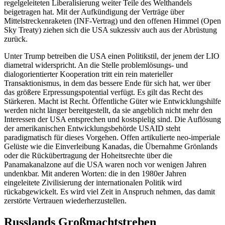
regelgeleiteten Liberalisierung weiter Teile des Welthandels
beigetragen hat. Mit der Aufkündigung der Verträge über
Mittelstreckenraketen (INF-Vertrag) und den offenen Himmel (Open
Sky Treaty) ziehen sich die USA sukzessiv auch aus der Abrüstung
zurück.
Unter Trump betreiben die USA einen Politikstil, der jenem der LIO
diametral widerspricht. An die Stelle problemlösungs- und
dialogorientierter Kooperation tritt ein rein materieller
Transaktionismus, in dem das bessere Ende für sich hat, wer über
das größere Erpressungspotential verfügt. Es gilt das Recht des
Stärkeren. Macht ist Recht. Öffentliche Güter wie Entwicklungshilfe
werden nicht länger bereitgestellt, da sie angeblich nicht mehr den
Interessen der USA entsprechen und kostspielig sind. Die Auflösung
der amerikanischen Entwicklungsbehörde USAID steht
paradigmatisch für dieses Vorgehen. Offen artikulierte neo-imperiale
Gelüste wie die Einverleibung Kanadas, die Übernahme Grönlands
oder die Rückübertragung der Hoheitsrechte über die
Panamakanalzone auf die USA waren noch vor wenigen Jahren
undenkbar. Mit anderen Worten: die in den 1980er Jahren
eingeleitete Zivilisierung der internationalen Politik wird
rückabgewickelt. Es wird viel Zeit in Anspruch nehmen, das damit
zerstörte Vertrauen wiederherzustellen.
Russlands Großmachtstreben