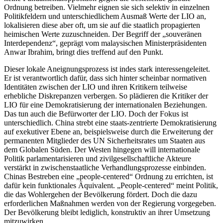
Ordnung betreiben. Vielmehr eignen sie sich selektiv in einzelnen
Politikfeldern und unterschiedlichem Ausmaß Werte der LIO an,
lokalisieren diese aber oft, um sie auf die staatlich propagierten
heimischen Werte zuzuschneiden. Der Begriff der „souveränen
Interdependenz“, geprägt vom malaysischen Ministerpräsidenten
Anwar Ibrahim, bringt dies treffend auf den Punkt.
Dieser lokale Aneignungsprozess ist indes stark interessengeleitet.
Er ist verantwortlich dafür, dass sich hinter scheinbar normativen
Identitäten zwischen der LIO und ihren Kritikern teilweise
erhebliche Diskrepanzen verbergen. So plädieren die Kritiker der
LIO für eine Demokratisierung der internationalen Beziehungen.
Das tun auch die Befürworter der LIO. Doch der Fokus ist
unterschiedlich. China strebt eine staats-zentrierte Demokratisierung
auf exekutiver Ebene an, beispielsweise durch die Erweiterung der
permanenten Mitglieder des UN Sicherheitsrates um Staaten aus
dem Globalen Süden. Der Westen hingegen will internationale
Politik parlamentarisieren und zivilgesellschaftliche Akteure
verstärkt in zwischenstaatliche Verhandlungsprozesse einbinden.
Chinas Bestreben eine „people-centered“ Ordnung zu errichten, ist
dafür kein funktionales Äquivalent. „People-centered“ meint Politik,
die das Wohlergehen der Bevölkerung fördert. Doch die dazu
erforderlichen Maßnahmen werden von der Regierung vorgegeben.
Der Bevölkerung bleibt lediglich, konstruktiv an ihrer Umsetzung
mitzuwirken.