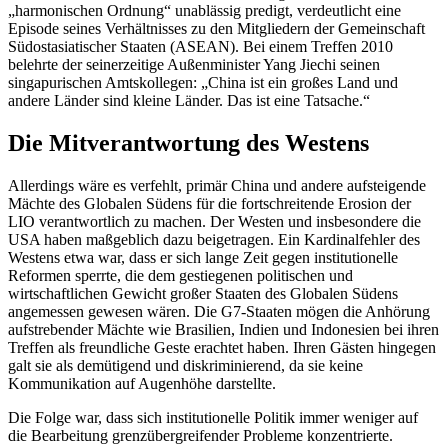
„harmonischen Ordnung“ unablässig predigt, verdeutlicht eine
Episode seines Verhältnisses zu den Mitgliedern der Gemeinschaft
Südostasiatischer Staaten (ASEAN). Bei einem Treffen 2010
belehrte der seinerzeitige Außenminister Yang Jiechi seinen
singapurischen Amtskollegen: „China ist ein großes Land und
andere Länder sind kleine Länder. Das ist eine Tatsache.“
Die Mitverantwortung des Westens
Allerdings wäre es verfehlt, primär China und andere aufsteigende
Mächte des Globalen Südens für die fortschreitende Erosion der
LIO verantwortlich zu machen. Der Westen und insbesondere die
USA haben maßgeblich dazu beigetragen. Ein Kardinalfehler des
Westens etwa war, dass er sich lange Zeit gegen institutionelle
Reformen sperrte, die dem gestiegenen politischen und
wirtschaftlichen Gewicht großer Staaten des Globalen Südens
angemessen gewesen wären. Die G7-Staaten mögen die Anhörung
aufstrebender Mächte wie Brasilien, Indien und Indonesien bei ihren
Treffen als freundliche Geste erachtet haben. Ihren Gästen hingegen
galt sie als demütigend und diskriminierend, da sie keine
Kommunikation auf Augenhöhe darstellte.
Die Folge war, dass sich institutionelle Politik immer weniger auf
die Bearbeitung grenzübergreifender Probleme konzentrierte.