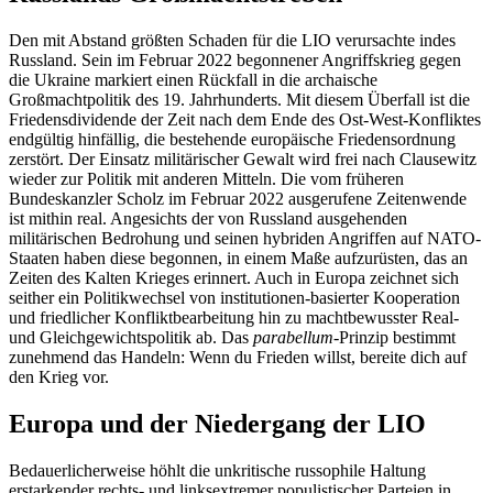
Den mit Abstand größten Schaden für die LIO verursachte indes
Russland. Sein im Februar 2022 begonnener Angriffskrieg gegen
die Ukraine markiert einen Rückfall in die archaische
Großmachtpolitik des 19. Jahrhunderts. Mit diesem Überfall ist die
Friedensdividende der Zeit nach dem Ende des Ost-West-Konfliktes
endgültig hinfällig, die bestehende europäische Friedensordnung
zerstört. Der Einsatz militärischer Gewalt wird frei nach Clausewitz
wieder zur Politik mit anderen Mitteln. Die vom früheren
Bundeskanzler Scholz im Februar 2022 ausgerufene Zeitenwende
ist mithin real. Angesichts der von Russland ausgehenden
militärischen Bedrohung und seinen hybriden Angriffen auf NATO-
Staaten haben diese begonnen, in einem Maße aufzurüsten, das an
Zeiten des Kalten Krieges erinnert. Auch in Europa zeichnet sich
seither ein Politikwechsel von institutionen-basierter Kooperation
und friedlicher Konfliktbearbeitung hin zu machtbewusster Real-
und Gleichgewichtspolitik ab. Das
parabellum
-Prinzip bestimmt
zunehmend das Handeln: Wenn du Frieden willst, bereite dich auf
den Krieg vor.
Europa und der Niedergang der LIO
Bedauerlicherweise höhlt die unkritische russophile Haltung
erstarkender rechts- und linksextremer populistischer Parteien in