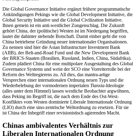
Die Global Governance Initiative ergänzt frühere programmatische
Ankündigungen Pekings wie die Global Development Initiative, die
Global Security Initiative und die Global Civilization Initiative.
Ihnen gemein ist ein anti-westlicher Zungenschlag. Die Zukunft
gehört China, der (politische) Westen ist im Niedergang begriffen,
lautet die dahinter stehende Botschaft. Damit einher geht die von
China betriebene Gründung neuer internationaler Organisationen.
Zu nennen sind hier die Asian Infrastructure Investment Bank
(AIIB), der Belt-and-Road Fund und die New Development Bank
der BRICS-Staaten (Brasilien, Russland, Indien, China, Südafrika).
Zudem plädiert China für eine multipolare Ausgestaltung des Global
Governance Systems und weist der SCO eine Vorreiterrolle bei der
Reform des Weltregierens zu. All dies, das mantra-artige
Versprechen einer internationalen Ordnung neuen Typs und die
Wiederbelebung der vormodernen imperialen
Tianxia
-Ideologie
(alles unter dem Himmel) lassen westliche Beobachter argwöhnen,
dass Peking im Begriff ist, die nach dem Ende des Ost-West-
Konfliktes vom Westen dominierte Liberale Internationale Ordnung
(LIO) durch eine sino-zentrische Weltordnung zu ersetzen. Für sie
ist China der Inbegriff einer revisionistisch agierenden Macht.
Chinas ambivalentes Verhältnis zur
Liberalen Internationalen Ordnung