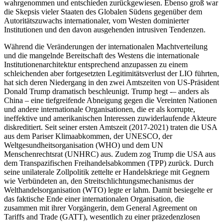
wahrgenommen und entschieden zurückgewiesen. Ebenso groß war
die Skepsis vieler Staaten des Globalen Südens gegenüber dem
Autoritätszuwachs internationaler, vom Westen dominierter
Institutionen und den davon ausgehenden intrusiven Tendenzen.
Während die Veränderungen der internationalen Machtverteilung
und die mangelnde Bereitschaft des Westens die internationale
Institutionenarchitektur entsprechend anzupassen zu einem
schleichenden aber fortgesetzten Legitimitätsverlust der LIO führten,
hat sich deren Niedergang in den zwei Amtszeiten von US-Präsident
Donald Trump dramatisch beschleunigt. Trump hegt -– anders als
China – eine tiefgreifende Abneigung gegen die Vereinten Nationen
und andere internationale Organisationen, die er als korrupte,
ineffektive und amerikanischen Interessen zuwiderlaufende Akteure
diskreditiert. Seit seiner ersten Amtszeit (2017-2021) traten die USA
aus dem Pariser Klimaabkommen, der UNESCO, der
Weltgesundheitsorganisation (WHO) und dem UN
Menschenrechtsrat (UNHRC) aus. Zudem zog Trump die USA aus
dem Transpazifischen Freihandelsabkommen (TPP) zurück. Durch
seine unilaterale Zollpolitik zettelte er Handelskriege mit Gegnern
wie Verbündeten an, den Streitschlichtungsmechanismus der
Welthandelsorganisation (WTO) legte er lahm. Damit besiegelte er
das faktische Ende einer internationalen Organisation, die
zusammen mit ihrer Vorgängerin, dem General Agreement on
Tariffs and Trade (GATT), wesentlich zu einer präzedenzlosen