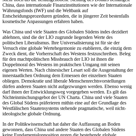
China, dass internationale Finanzinstitutionen wie der Internationale
Währungsfonds (IWF) und die Weltbank auf
Entscheidungsprozeduren gründen, die in jüngerer Zeit bestenfalls
kosmetische Anpassungen erfahren haben.
Was China und viele Staaten des Globalen Südens indes dezidiert
ablehnen, sind die der LIO zugrunde liegenden Werte des
politischen Liberalismus. Ihre Universalisierung ist für sie der
Versuch eine globale Wertehegemonie zu etablieren, die einzig dem
Zweck dient, die Vorherrschaft des Westens festzuschreiben. Beleg
für den machtpolitischen Missbrauch der LIO ist ihnen die
Doppelmoral des Westens im praktischen Umgang mit seinen
eigenen Werten. Nach chinesischer Lesart soll die Ausgestaltung der
innerstaatlichen Ordnung dem Ermessen der einzelnen Staaten
obliegen. Demokratie und liberale Menschenrechtsvorstellungen
dürfen anderen Staaten nicht aufgezwungen werden. Ebenso wenig
darf ihnen der Entwicklungsweg vorgegeben werden. Es gilt das
Nichteinmischungsgebot der UN Charta. China und viele Staaten
des Global Südens präferieren mithin eine auf der Grundlage des
Westfälischen Staatensystems stehende pragmatische, weil nicht-
ideologische globale Ordnung.
In der Politikwissenschaft hat daher die Auffassung an Boden
gewonnen, dass China und andere Staaten des Globalen Südens
keine Fundamentalopposition gegen die bestehende globale