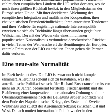
zahlreichen europäischen Ländern die LIO selbst dort aus, wo sie
noch ihren größten Rückhalt besitzt: in den Mitgliedsstaaten der
Europäischen Union. Mit ihrer dezidierten Ablehnung der
europäischen Integration und multilateraler Kooperation, ihrer
chauvinistischen Fremdenfeindlichkeit, ihren autoritären Tendenzen
und ihrer Vorliebe für engstirnige nationale Interessenpolitik
erweisen sie sich als Triebkräfte längst überwunden geglaubter
Weltsichten. Der mit der Wiederkehr eines inhumanen
populistischen Nationalismus verbundene demokratische Rückbau
in vielen Teilen der Welt erschwert die Bemühungen der Europäer,
zentrale Prämissen der LIO zu erhalten. Ihnen gehen die Partner
dafür verloren.
Eine neue-alte Normalität
Im Fazit bedeutet dies: Die LIO ist zwar noch nicht komplett
eliminiert. Allerdings scheint sich zu bestätigen, was der
amerikanische Politikwissenschaftler Richard Rosecrance bereits vor
mehr als 30 Jahren bedauernd feststellte: Friedenspolitik und die
Etablierung einer kooperativen internationalen Ordnung sind nur
Übergangsphänomene nach der Beilegung großer Konflikte wie
dem Ende der Napoleonischen Kriege, des Ersten und Zweiten
Weltkriegs und zuletzt der Auseinandersetzung zwischen Ost und
West. Danach mutiert internationale Politik wieder in den