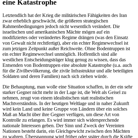
eine Katastrophe
Letztendlich hat der Krieg die militärischen Fähigkeiten des Iran
zwar erheblich geschwächt, die größeren strategischen
Rahmenbedingungen jedoch nicht wesentlich verändert. Die
israelischen und amerikanischen Mächte mögen auf ein
modifiziertes oder verändertes Regime drängen (was den Einsatz
von Gewalt nicht rechtfertigt), aber ein echter Regimewechsel ist
zum jetzigen Zeitpunkt außer Reichweite. Ohne Bodentruppen ist
ein echter Regimewechsel unmöglich. Hoffentlich sind alle
westlichen Entscheidungsträger klug genug zu wissen, dass das
Entsenden von Bodentruppen eine absolute Katastrophe (u.a. auch
für die Zivilbevölkerung, die zivile Infrastruktur und alle beteiligten
Soldaten und deren Familien) nach sich ziehen würde.
Die Behauptung, man wolle eine Situation schaffen, in der ein sehr
starker Gegner nicht mehr in der Lage ist, die Welt als Geisel zu
nehmen, zeugt von einem idealistischen statt realistischen
Machtverständnis. In der heutigen Weltlage und in naher Zukunft
wird kein Land und keine Gruppe von Ländern über ein solches
Maß an Macht über ihre Gegner verfügen, um diese Art von
Kontrolle zu erlangen. Es wird immer sich widersprechende
nationale Interessen geben. Der Sinn und Zweck der Vereinten
Nationen besteht darin, ein Gleichgewicht zwischen den Mächten
zu wahren. Überspannung wird früher oder später durch die Kräfte