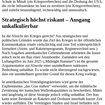
Schule in Minab (ein Kriegsverbrechen) und die Drohung der USA,
die zivile Infrastruktur im Iran zu zerstören (ein Kriegsverbrechen),
sind zutiefst beunruhigend, rechtswidrig und unmoralisch.
Strategisch höchst riskant – Ausgang
unkalkulierbar
Ist die Absicht des Krieges gerecht? Aus strategischen und
politischen Gründen wurde das Ziel des Krieges in der öffentlichen
Kommunikation relativ vielschichtig und zum Teil widersprüchlich
formuliert (Atom- und Raketenprogramm, Regimewechsel usw.).
Nach Angaben amerikanischer Geheimdienste arbeiteten die Iraner
jedoch nicht am Bau einer Atombombe. Zumindest seit den
Luftangriffen im Juni 2025 („Midnight Hammer“) ist die gesamte
Argumentation zur Abwehr einer unmittelbaren nuklearen
Bedrohung unhaltbar. Es wurde nicht überzeugend nachgewiesen,
dass ein unmittelbarer gerechter Grund für diesen Krieg vorliegt.
In amerikanischen Verteidigungskreisen wird gerne der
Euphemismus „das Gras mähen“ verwendet, um die militärische
Zerstörung der iranischen Waffenkapazitäten zu beschreiben. Mittel-
und langfristig ist diese Strategie jedoch völlig unhaltbar. Der Iran
kann seine Bestände an Raketen und Drohnen innerhalb kurzer Zeit
wieder auffüllen. Die Vereinigten Staaten und Israel befinden sich