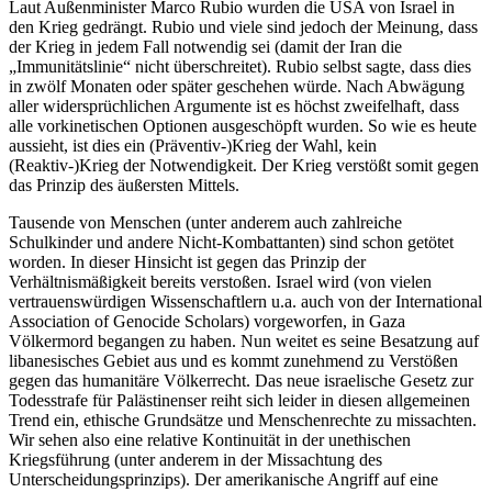
Laut Außenminister Marco Rubio wurden die USA von Israel in
den Krieg gedrängt. Rubio und viele sind jedoch der Meinung, dass
der Krieg in jedem Fall notwendig sei (damit der Iran die
„Immunitätslinie“ nicht überschreitet). Rubio selbst sagte, dass dies
in zwölf Monaten oder später geschehen würde. Nach Abwägung
aller widersprüchlichen Argumente ist es höchst zweifelhaft, dass
alle vorkinetischen Optionen ausgeschöpft wurden. So wie es heute
aussieht, ist dies ein (Präventiv-)Krieg der Wahl, kein
(Reaktiv-)Krieg der Notwendigkeit. Der Krieg verstößt somit gegen
das Prinzip des äußersten Mittels.
Tausende von Menschen (unter anderem auch zahlreiche
Schulkinder und andere Nicht-Kombattanten) sind schon getötet
worden. In dieser Hinsicht ist gegen das Prinzip der
Verhältnismäßigkeit bereits verstoßen. Israel wird (von vielen
vertrauenswürdigen Wissenschaftlern u.a. auch von der International
Association of Genocide Scholars) vorgeworfen, in Gaza
Völkermord begangen zu haben. Nun weitet es seine Besatzung auf
libanesisches Gebiet aus und es kommt zunehmend zu Verstößen
gegen das humanitäre Völkerrecht. Das neue israelische Gesetz zur
Todesstrafe für Palästinenser reiht sich leider in diesen allgemeinen
Trend ein, ethische Grundsätze und Menschenrechte zu missachten.
Wir sehen also eine relative Kontinuität in der unethischen
Kriegsführung (unter anderem in der Missachtung des
Unterscheidungsprinzips). Der amerikanische Angriff auf eine