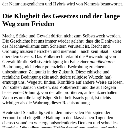
der Natur ausgeglichen und Hybris wird von Nemesis beantwortet.
Die Klugheit des Gesetzes und der lange
Weg zum Frieden
Macht, Stärke und Gewalt dürfen nicht zum Selbstzweck werden.
Die Geschichte hat uns immer wieder gelehrt, dass die Denkweise
des Machiavellismus zum Scheitern verurteilt ist. Recht und
Ordnung müssen herrschen und niemand – auch kein Staat – steht
über dem Gesetz. Das Völkerrecht erlaubt die Anwendung von
Gewalt für die Selbstverteidigung im Falle einer
unmittelbaren
Bedrohung, nicht einer potenziellen Bedrohung zu einem
unbestimmten Zeitpunkt in der Zukunft. Diese ethische und
rechtliche Bedingung (die auch tiefere religiöse Wurzeln hat)
ermutigt uns, Wege zu finden, Konflikte auf andere Weise zu lösen.
Wir sollten danach streben, das Völkerrecht und die auf Regeln
basierende Ordnung, von der alle profitieren, aufrechtzuerhalten.
Wenn es um die langfristige Sicherheit Israels geht, ist nichts
wichtiger als die Wahrung dieser Rechtsordnung.
Heute sind Standhaftigkeit in den universalen Prinzipien der
Vernunft und eingeübte Haltung in den klassischen Tugenden
ebenso vonnöten wie ergebnisorientiertes Denken und schnelles
Handeln. Wir sollten unsere Kräfte darauf verwenden, auf mehr