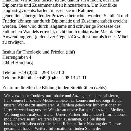
Diplomatie und Zusammenarbeit hinzuarbeiten. Um Konflikte
langfristig zu entschärfen, müssen sie im Rahmen
generationsübergreifender Prozesse betrachtet werden. Stabilität und
Frieden können nur durch Diplomatie und Zusammenarbeit erreicht
werden. Dies wird durch langsame und schwierige Prozesse des
kulturellen Wandels erreicht, nicht durch militärische Macht. Die
Anwendung von (defensiver Gegen-)Gewalt ist nur als letztes Mittel
zu erwägen.
Institut für Theologie und Frieden (ithf)
Herrengraben 4
20459 Hamburg
Telefon: +49 (0)40 – 298 13 71 0
Telefon Bibliothek: +49 (0)40 – 298 13 71 11
Zentrum für ethische Bildung in den Streitkräften (zebis)
Herrengraben 4
Wir verwenden Cookies, um Inhalte und Anzeigen zu personalisieren,
20459 Hamburg
Funktionen für soziale Medien anbieten zu können und die Zugriffe auf
unserer Website zu analysieren. Außerdem geben wir Informationen zu
Telefon: +49 (0)40 – 67 08 59 - 55
Ihrer Verwendung unserer Website an unsere Partner für soziale Medien,
E-Mail:
info(at)zebis.eu
Werbung und Analysen weiter. Unsere Partner führen diese Informationen
möglicherweise mit weiteren Daten zusammen, die Sie ihnen
Kontakt
bereitgestellt haben oder die sie im Rahmen Ihrer Nutzung der Dienste
Impressum
gesammelt haben. Weitere Informationen finden Sie in der