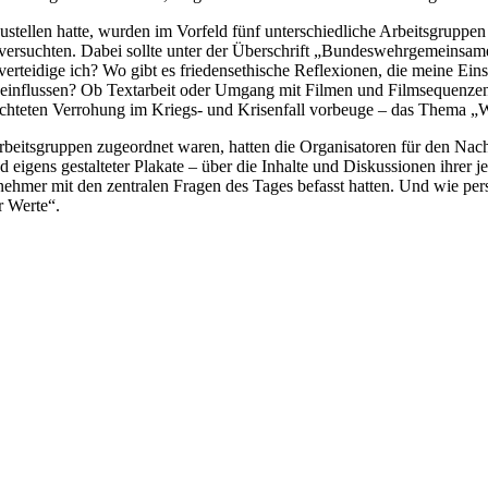
ellen hatte, wurden im Vorfeld fünf unterschiedliche Arbeitsgruppen ge
versuchten. Dabei sollte unter der Überschrift „Bundeswehrgemeinsam
rteidige ich? Wo gibt es friedensethische Reflexionen, die meine Ein
beeinflussen? Ob Textarbeit oder Umgang mit Filmen und Filmsequenzen
rchteten Verrohung im Kriegs- und Krisenfall vorbeuge – das Thema „W
rbeitsgruppen zugeordnet waren, hatten die Organisatoren für den Na
eigens gestalteter Plakate – über die Inhalte und Diskussionen ihrer j
eilnehmer mit den zentralen Fragen des Tages befasst hatten. Und wie 
r Werte“.