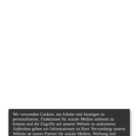
Wir verwenden Cookies, um Inhalte und Anzeigen zu
personalisieren, Funktionen für soziale Medien anbieten zu
können und die Zugriffe auf unserer Website zu analysieren.
Außerdem geben wir Informationen zu Ihrer Verwendung unserer
Website an unsere Partner für soziale Medien, Werbung und