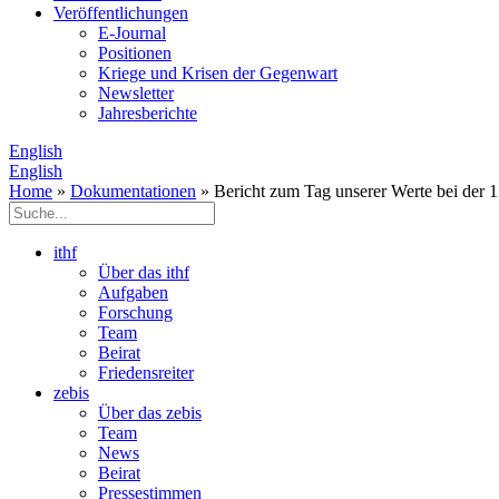
Veröffentlichungen
E­-Journal
Positionen
Kriege und Krisen der Gegenwart
Newsletter
Jahresberichte
English
English
Home
»
Dokumentationen
» Bericht zum Tag unserer Werte bei der 1
ithf
Über das ithf
Aufgaben
Forschung
Team
Beirat
Friedensreiter
zebis
Über das zebis
Team
News
Beirat
Pressestimmen