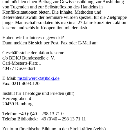
und möchten einen Beitrag zur Gewissensbildung, zur Ausbildung
von Tugenden und zur Selbstreflexion des Handelns in
Konfliktsituationen bieten. Die Inhalte, Methoden und
Referentenauswahl der Seminare wurden speziell für die Zielgruppe
junger Mannschaftssoldaten bis maximal 27 Jahre konzipiert. aktion
kaserne und zebis in Kooperation mit der aksb.
Haben wir Ihr Interesse geweckt?
Dann melden Sie sich per Post, Fax oder E-Mail an:
Geschäftsstelle der aktion kaserne
c/o BDKJ Bundesstelle e. V.
Carl-Mosterts-Platz 1
40477 Düsseldorf
E-Mail:
mstollwerck(at)bdkj.de
Fax: 0211 4693-120.
Institut für Theologie und Frieden (ithf)
Herrengraben 4
20459 Hamburg
Telefon: +49 (0)40 – 298 13 71 0
Telefon Bibliothek: +49 (0)40 – 298 13 71 11
Zentrum für ethische Bildung in den Streitkräften (zebis)